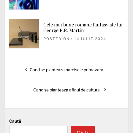
Cele mai bune romane fantasy ale lui
George R.R. Martin
POSTED ON : 14 IULIE 2024
Navigare
Articolul
Cand se planteaza narcisele primavara
în
anterior:
articole
Articolul
Cand se planteaza afinul de cultura
următor:
Caută
Caută