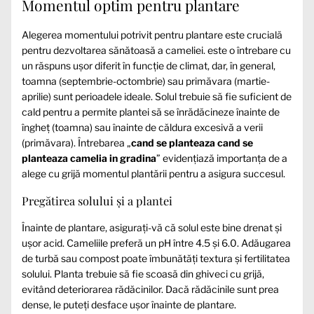
Momentul optim pentru plantare
Alegerea momentului potrivit pentru plantare este crucială
pentru dezvoltarea sănătoasă a cameliei.
este o întrebare cu
un răspuns ușor diferit în funcție de climat, dar, în general,
toamna (septembrie-octombrie) sau primăvara (martie-
aprilie) sunt perioadele ideale. Solul trebuie să fie suficient de
cald pentru a permite plantei să se înrădăcineze înainte de
îngheț (toamna) sau înainte de căldura excesivă a verii
(primăvara). Întrebarea „
cand se planteaza cand se
planteaza camelia in gradina
” evidențiază importanța de a
alege cu grijă momentul plantării pentru a asigura succesul.
Pregătirea solului și a plantei
Înainte de plantare, asigurați-vă că solul este bine drenat și
ușor acid. Cameliile preferă un pH între 4.5 și 6.0. Adăugarea
de turbă sau compost poate îmbunătăți textura și fertilitatea
solului. Planta trebuie să fie scoasă din ghiveci cu grijă,
evitând deteriorarea rădăcinilor. Dacă rădăcinile sunt prea
dense, le puteți desface ușor înainte de plantare.