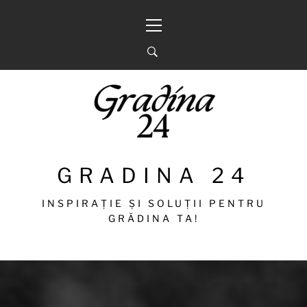
Sari
Meniu
la
principal
conținut
GRADINA 24
INSPIRAȚIE ȘI SOLUȚII PENTRU
GRĂDINA TA!