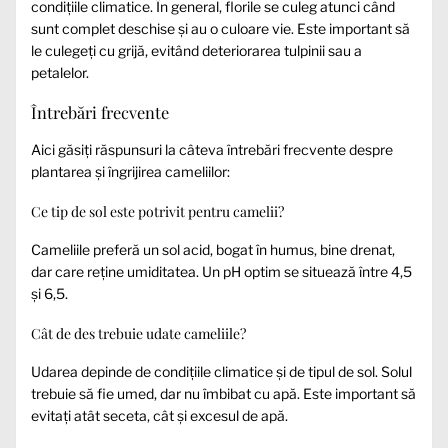
condițiile climatice. În general, florile se culeg atunci când
sunt complet deschise și au o culoare vie. Este important să
le culegeți cu grijă, evitând deteriorarea tulpinii sau a
petalelor.
Întrebări frecvente
Aici găsiți răspunsuri la câteva întrebări frecvente despre
plantarea și îngrijirea cameliilor:
Ce tip de sol este potrivit pentru camelii?
Cameliile preferă un sol acid, bogat în humus, bine drenat,
dar care reține umiditatea. Un pH optim se situează între 4,5
și 6,5.
Cât de des trebuie udate cameliile?
Udarea depinde de condițiile climatice și de tipul de sol. Solul
trebuie să fie umed, dar nu îmbibat cu apă. Este important să
evitați atât seceta, cât și excesul de apă.