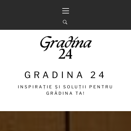
Sari
Meniu
la
principal
conținut
GRADINA 24
INSPIRAȚIE ȘI SOLUȚII PENTRU
GRĂDINA TA!