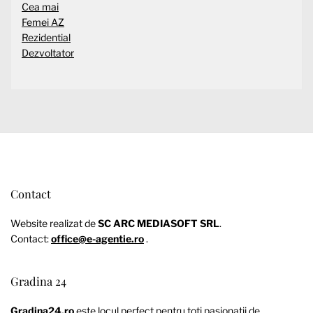
Cea mai
Femei AZ
Rezidential
Dezvoltator
Contact
Website realizat de
SC ARC MEDIASOFT SRL
.
Contact:
office@e-agentie.ro
.
Gradina 24
Gradina24.ro
este locul perfect pentru toți pasionații de