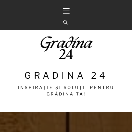
Sari
Meniu
la
principal
conținut
GRADINA 24
INSPIRAȚIE ȘI SOLUȚII PENTRU
GRĂDINA TA!