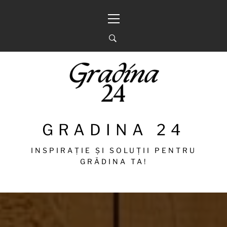
Sari
Meniu
la
principal
conținut
GRADINA 24
INSPIRAȚIE ȘI SOLUȚII PENTRU
GRĂDINA TA!