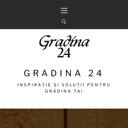
Sari
Meniu
la
principal
conținut
GRADINA 24
INSPIRAȚIE ȘI SOLUȚII PENTRU
GRĂDINA TA!