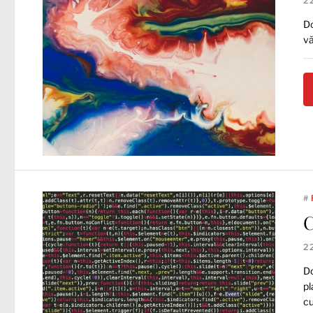
2
Do
vă
#
C
2
Do
pl
cu