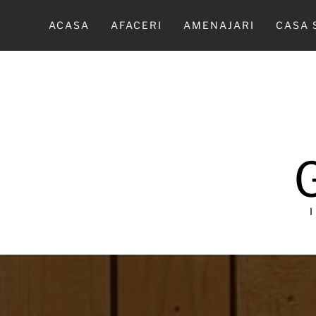
Sari
la
ACASA
AFACERI
AMENAJARI
CASA 
conținut