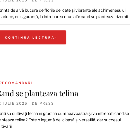
2 IULIE 2025
DE
PRESS
rința de a vă bucura de florile delicate și vibrante ale achimenesului
 aduce, cu siguranță, la întrebarea crucială: cand se planteaza rizomii
CONTINUĂ LECTURA
RECOMANDARI
and se planteaza telina
2 IULIE 2025
DE
PRESS
riti să cultivați telina în grădina dumneavoastră și vă întrebați cand se
anteaza telina? Este o legumă delicioasă și versatilă, dar succesul
ltivării