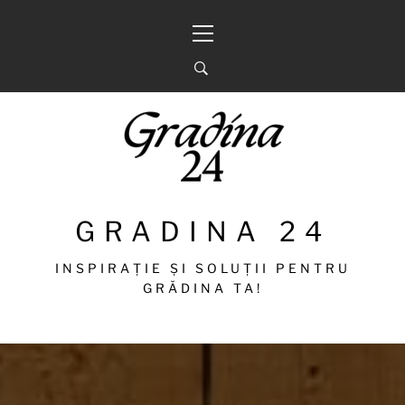
Sari
Meniu
la
principal
conținut
GRADINA 24
INSPIRAȚIE ȘI SOLUȚII PENTRU
GRĂDINA TA!