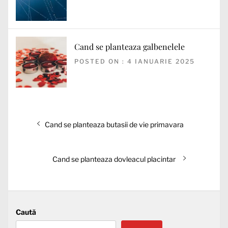
Cand se planteaza galbenelele
POSTED ON : 4 IANUARIE 2025
Navigare
Articolul
Cand se planteaza butasii de vie primavara
în
anterior:
articole
Articolul
Cand se planteaza dovleacul placintar
următor:
Caută