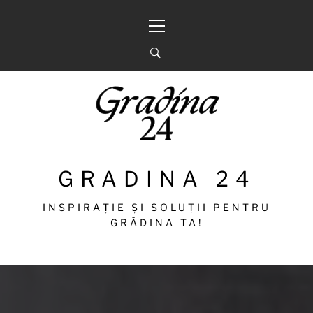
Sari
Meniu
la
principal
conținut
GRADINA 24
INSPIRAȚIE ȘI SOLUȚII PENTRU
GRĂDINA TA!