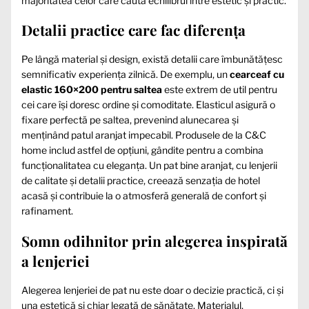
majoritatea celor care caută echilibrul între estetic și practic.
Detalii practice care fac diferența
Pe lângă material și design, există detalii care îmbunătățesc
semnificativ experiența zilnică. De exemplu, un
cearceaf cu
elastic 160×200 pentru saltea
este extrem de util pentru
cei care își doresc ordine și comoditate. Elasticul asigură o
fixare perfectă pe saltea, prevenind alunecarea și
menținând patul aranjat impecabil. Produsele de la C&C
home includ astfel de opțiuni, gândite pentru a combina
funcționalitatea cu eleganța. Un pat bine aranjat, cu lenjerii
de calitate și detalii practice, creează senzația de hotel
acasă și contribuie la o atmosferă generală de confort și
rafinament.
Somn odihnitor prin alegerea inspirată
a lenjeriei
Alegerea lenjeriei de pat nu este doar o decizie practică, ci și
una estetică și chiar legată de sănătate. Materialul,