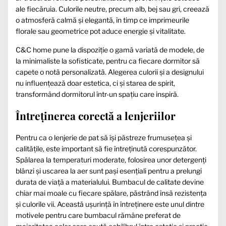
ale fiecăruia. Culorile neutre, precum alb, bej sau gri, creează
o atmosferă calmă și elegantă, în timp ce imprimeurile
florale sau geometrice pot aduce energie și vitalitate.
C&C home pune la dispoziție o gamă variată de modele, de
la minimaliste la sofisticate, pentru ca fiecare dormitor să
capete o notă personalizată. Alegerea culorii și a designului
nu influențează doar estetica, ci și starea de spirit,
transformând dormitorul într-un spațiu care inspiră.
Întreținerea corectă a lenjeriilor
Pentru ca o lenjerie de pat să își păstreze frumusețea și
calitățile, este important să fie întreținută corespunzător.
Spălarea la temperaturi moderate, folosirea unor detergenți
blânzi și uscarea la aer sunt pași esențiali pentru a prelungi
durata de viață a materialului. Bumbacul de calitate devine
chiar mai moale cu fiecare spălare, păstrând însă rezistența
și culorile vii. Această ușurință în întreținere este unul dintre
motivele pentru care bumbacul rămâne preferat de