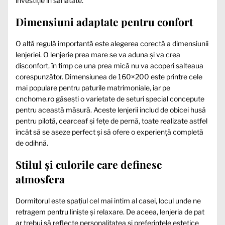
investiție în sănătate.
Dimensiuni adaptate pentru confort
O altă regulă importantă este alegerea corectă a dimensiunii
lenjeriei. O lenjerie prea mare se va aduna și va crea
disconfort, în timp ce una prea mică nu va acoperi salteaua
corespunzător. Dimensiunea de 160×200 este printre cele
mai populare pentru paturile matrimoniale, iar pe
cnchome.ro găsești o varietate de seturi special concepute
pentru această măsură. Aceste lenjerii includ de obicei husă
pentru pilotă, cearceaf și fețe de pernă, toate realizate astfel
încât să se așeze perfect și să ofere o experiență completă
de odihnă.
Stilul și culorile care definesc
atmosfera
Dormitorul este spațiul cel mai intim al casei, locul unde ne
retragem pentru liniște și relaxare. De aceea, lenjeria de pat
ar trebui să reflecte personalitatea și preferințele estetice