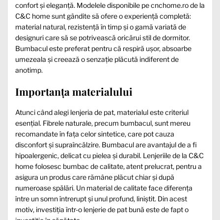
confort și eleganță. Modelele disponibile pe cnchome.ro de la
C&C home sunt gândite să ofere o experiență completă:
material natural, rezistență în timp și o gamă variată de
designuri care să se potrivească oricărui stil de dormitor.
Bumbacul este preferat pentru că respiră ușor, absoarbe
umezeala și creează o senzație plăcută indiferent de
anotimp.
Importanța materialului
Atunci când alegi lenjeria de pat, materialul este criteriul
esențial. Fibrele naturale, precum bumbacul, sunt mereu
recomandate în fața celor sintetice, care pot cauza
disconfort și supraîncălzire. Bumbacul are avantajul de a fi
hipoalergenic, delicat cu pielea și durabil. Lenjeriile de la C&C
home folosesc bumbac de calitate, atent prelucrat, pentru a
asigura un produs care rămâne plăcut chiar și după
numeroase spălări. Un material de calitate face diferența
între un somn întrerupt și unul profund, liniștit. Din acest
motiv, investiția într-o lenjerie de pat bună este de fapt o