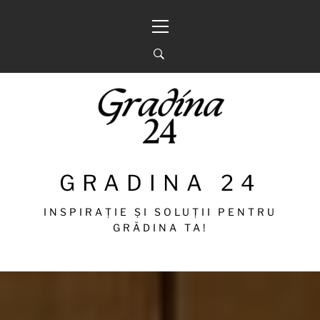
Sari
Meniu
la
principal
conținut
GRADINA 24
INSPIRAȚIE ȘI SOLUȚII PENTRU
GRĂDINA TA!