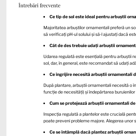
Întrebări frecvente
Ce tip de sol este ideal pentru arbuștii or
Majoritatea arbuștilor ornamentali preferă un sol 
să verificați pH-ul solului și să-l ajustați dacă es
Cât de des trebuie udați arbuștii ornamenta
Udarea regulată este esențială pentru arbuștii nou
sol, dar, în general, este recomandat să udați ad
Ce îngrijire necesită arbuștii ornamentali
După plantare, arbuștii ornamentali necesită o îng
funcție de necesități) și îndepărtarea buruienilor
Cum se protejează arbuștii ornamentali de 
Inspecția regulată a plantelor este crucială pent
poate preveni probleme majore. Alegerea unor sp
Ce se întâmplă dacă plantez arbuștii orna