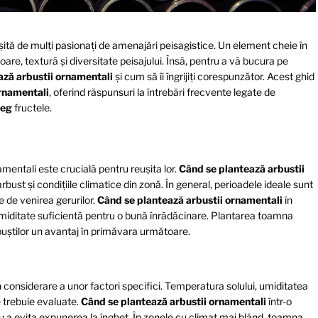
șită de mulți pasionați de amenajări peisagistice. Un element cheie în
oare, textură și diversitate peisajului. Însă, pentru a vă bucura pe
ază arbustii ornamentali
și cum să îi îngrijiți corespunzător. Acest ghid
ornamentali
, oferind răspunsuri la întrebări frecvente legate de
leg
fructele.
mentali este crucială pentru reușita lor.
Când se plantează arbustii
rbust și condițiile climatice din zonă. În general, perioadele ideale sunt
 de venirea gerurilor.
Când se plantează arbustii ornamentali
în
umiditate suficientă pentru o bună înrădăcinare. Plantarea toamna
rbuștilor un avantaj în primăvara următoare.
considerare a unor factori specifici. Temperatura solului, umiditatea
e trebuie evaluate.
Când se plantează arbustii ornamentali
într-o
 a evita expunerea la îngheț. În zonele cu climat mai blând, toamna