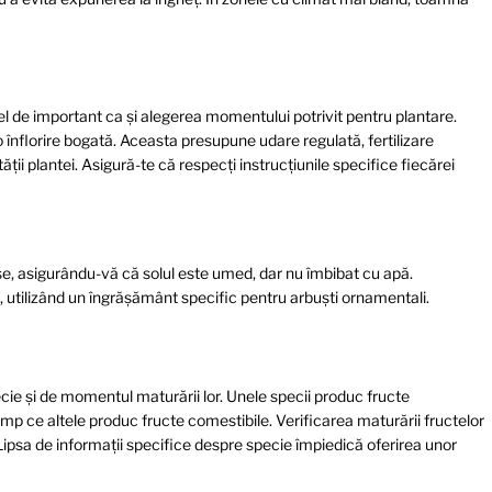
el de important ca și alegerea momentului potrivit pentru plantare.
 înflorire bogată. Aceasta presupune udare regulată, fertilizare
ții plantei. Asigură-te că respecți instrucțiunile specifice fiecărei
se, asigurându-vă că solul este umed, dar nu îmbibat cu apă.
a, utilizând un îngrășământ specific pentru arbuști ornamentali.
cie și de momentul maturării lor. Unele specii produc fructe
imp ce altele produc fructe comestibile. Verificarea maturării fructelor
Lipsa de informații specifice despre specie împiedică oferirea unor