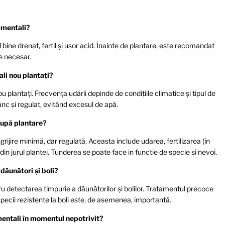
namentali?
bine drenat, fertil și ușor acid. Înainte de plantare, este recomandat
te necesar.
li nou plantați?
 plantați. Frecvența udării depinde de condițiile climatice și tipul de
ânc și regulat, evitând excesul de apă.
 după plantare?
rijire minimă, dar regulată. Aceasta include udarea, fertilizarea (în
 din jurul plantei. Tunderea se poate face in functie de specie si nevoi.
dăunători și boli?
ru detectarea timpurie a dăunătorilor și bolilor. Tratamentul precoce
ecii rezistente la boli este, de asemenea, importantă.
mentali în momentul nepotrivit?