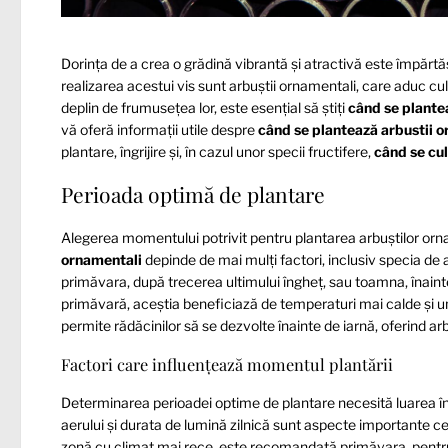
Dorința de a crea o grădină vibrantă și atractivă este împărtă
realizarea acestui vis sunt arbuștii ornamentali, care aduc cul
deplin de frumusețea lor, este esențial să știți
când se plante
vă oferă informații utile despre
când se plantează arbustii 
plantare, îngrijire și, în cazul unor specii fructifere,
când se cu
Perioada optimă de plantare
Alegerea momentului potrivit pentru plantarea arbuștilor orna
ornamentali
depinde de mai mulți factori, inclusiv specia de a
primăvara, după trecerea ultimului îngheț, sau toamna, înainte
primăvară, aceștia beneficiază de temperaturi mai calde și 
permite rădăcinilor să se dezvolte înainte de iarnă, oferind a
Factori care influențează momentul plantării
Determinarea perioadei optime de plantare necesită luarea în 
aerului și durata de lumină zilnică sunt aspecte importante c
zonă cu climat mai rece, este recomandată primăvara, pentru