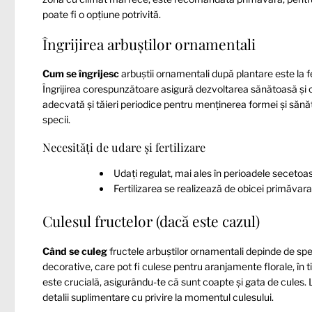
poate fi o opțiune potrivită.
Îngrijirea arbuștilor ornamentali
Cum se îngrijesc
arbuștii ornamentali după plantare este la f
Îngrijirea corespunzătoare asigură dezvoltarea sănătoasă și o
adecvată și tăieri periodice pentru menținerea formei și sănătă
specii.
Necesități de udare și fertilizare
Udați regulat, mai ales în perioadele secetoa
Fertilizarea se realizează de obicei primăvar
Culesul fructelor (dacă este cazul)
Când se culeg
fructele arbuștilor ornamentali depinde de spe
decorative, care pot fi culese pentru aranjamente florale, în t
este crucială, asigurându-te că sunt coapte și gata de cules. 
detalii suplimentare cu privire la momentul culesului.