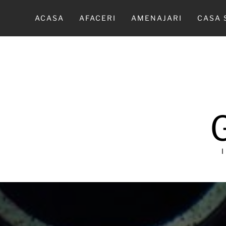
Sari
la
ACASA
AFACERI
AMENAJARI
CASA 
conținut