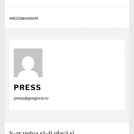
#
RECOMANDARI
PRESS
press@gorgova.ro
S-ar putea să-ți placă și