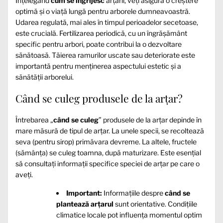
Înțelegând
cum se îngrijesc
arțarii, veți asigura o creștere
optimă și o viață lungă pentru arborele dumneavoastră.
Udarea regulată, mai ales în timpul perioadelor secetoase,
este crucială. Fertilizarea periodică, cu un îngrășământ
specific pentru arbori, poate contribui la o dezvoltare
sănătoasă. Tăierea ramurilor uscate sau deteriorate este
importantă pentru menținerea aspectului estetic și a
sănătății arborelui.
Când se culeg produsele de la arțar?
Întrebarea „
când se culeg
” produsele de la arțar depinde în
mare măsură de tipul de arțar. La unele specii, se recoltează
seva (pentru sirop) primăvara devreme. La altele, fructele
(sămânța) se culeg toamna, după maturizare. Este esențial
să consultați informații specifice speciei de arțar pe care o
aveți.
Important:
Informațiile despre
când se
plantează arțarul
sunt orientative. Condițiile
climatice locale pot influența momentul optim