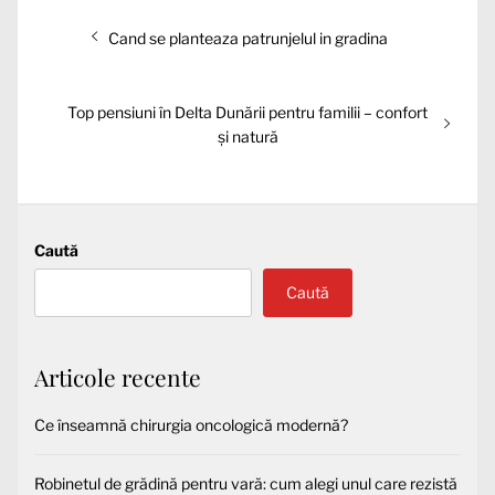
Navigare
Articolul
Cand se planteaza patrunjelul in gradina
în
anterior:
articole
Articolul
Top pensiuni în Delta Dunării pentru familii – confort
următor:
și natură
Caută
Caută
Articole recente
Ce înseamnă chirurgia oncologică modernă?
Robinetul de grădină pentru vară: cum alegi unul care rezistă