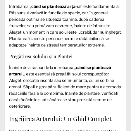
Întrebarea „
când se plantează arțarul
” este fundamentală.
Răspunsul variază în funcție de specie, dar, în general,
perioada optimă se situează toamna, după căderea
frunzelor, sau primăvara devreme, înainte de înfrunzire.
Alegeți un moment în care solul este lucrabil, dar nu înghețat.
Plantarea în aceste perioade permite rădăcinilor să se
adapteze înainte de stresul temperaturilor extreme.
Pregătirea Solului și a Plantei
Înainte de a răspunde la întrebarea „
când se plantează
arțarul
„, este esențial să pregătiți solul corespunzător.
Alegeți o locație însorită sau semi-umbrită, cu un sol bine
drenat. Săpați o groapă suficient de mare pentru a acomoda
rădăcinile fără a le comprima. Înainte de plantare, verificați
dacă rădăcinile sunt sănătoase și nu prezintă semne de
deteriorare.
Îngrijirea Arțarului: Un Ghid Complet