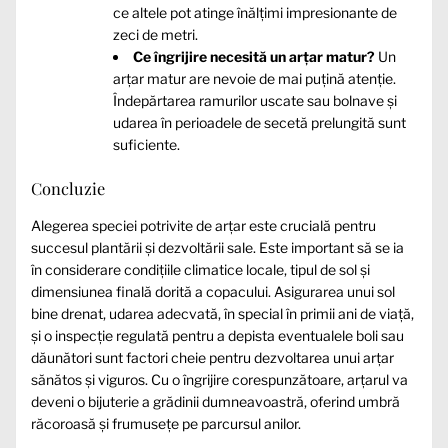
ce altele pot atinge înălțimi impresionante de
zeci de metri.
Ce îngrijire necesită un arțar matur?
Un
arțar matur are nevoie de mai puțină atenție.
Îndepărtarea ramurilor uscate sau bolnave și
udarea în perioadele de secetă prelungită sunt
suficiente.
Concluzie
Alegerea speciei potrivite de arțar este crucială pentru
succesul plantării și dezvoltării sale. Este important să se ia
în considerare condițiile climatice locale, tipul de sol și
dimensiunea finală dorită a copacului. Asigurarea unui sol
bine drenat, udarea adecvată, în special în primii ani de viață,
și o inspecție regulată pentru a depista eventualele boli sau
dăunători sunt factori cheie pentru dezvoltarea unui arțar
sănătos și viguros. Cu o îngrijire corespunzătoare, arțarul va
deveni o bijuterie a grădinii dumneavoastră, oferind umbră
răcoroasă și frumusețe pe parcursul anilor.