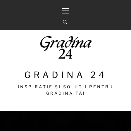
Sari
Meniu
la
principal
conținut
GRADINA 24
INSPIRAȚIE ȘI SOLUȚII PENTRU
GRĂDINA TA!