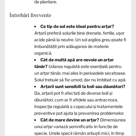
de plantare.
Întrebări frecvente
Ce tip de sol este ideal pentru arțar?
Arțarii preferă solurile bine drenate, fertile, ușor
acide până la neutre. Un sol argilos greu poate fi
îmbunătățit prin adăugarea de materie
organică.
Cât de multă apă are nevoie un arțar
tânăr?
Udarea regulată este esențială pentru
un arțar tânăr, mai ales în perioadele secetoase.
Solul trebuie să fie umed, dar nu îmbibat cu apă.
Arțarii sunt sensibili la boli sau dăunători?
Da, arțarii pot fi afectați de diverse boli și
dăunători, cum ar fi afidele sau antracnoza.
Inspecția regulată a copacului și tratamentele
preventive pot ajuta la prevenirea problemelor.
Cât de mare devine un arțar?
Dimensiunea
unui arțar variază semnificativ în funcție de
specie. Unele specii rămân arbuști mici, în timp