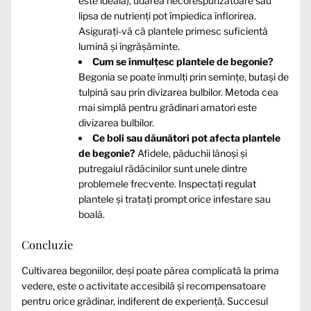
este ideală), udarea necorespunzătoare sau
lipsa de nutrienți pot împiedica înflorirea.
Asigurați-vă că plantele primesc suficientă
lumină și îngrășăminte.
Cum se înmulțesc plantele de begonie?
Begonia se poate înmulți prin semințe, butași de
tulpină sau prin divizarea bulbilor. Metoda cea
mai simplă pentru grădinari amatori este
divizarea bulbilor.
Ce boli sau dăunători pot afecta plantele
de begonie?
Afidele, păduchii lânoși și
putregaiul rădăcinilor sunt unele dintre
problemele frecvente. Inspectați regulat
plantele și tratați prompt orice infestare sau
boală.
Concluzie
Cultivarea begoniilor, deși poate părea complicată la prima
vedere, este o activitate accesibilă și recompensatoare
pentru orice grădinar, indiferent de experiență. Succesul