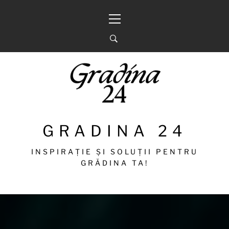
Sari
Meniu
la
principal
conținut
GRADINA 24
INSPIRAȚIE ȘI SOLUȚII PENTRU
GRĂDINA TA!