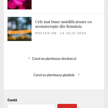
Cele mai bune umidificatoare cu
aromaterapie din România
POSTED ON : 14 IULIE 2024
Navigare
Articolul
Cand se planteaza dovleacul
în
anterior:
articole
Articolul
Cand se planteaza gladiola
următor:
Caută