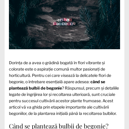
Dorința de a avea o grădină bogată în flori vibrante și
colorate este o aspirație comună multor pasionați de
horticultură. Pentru cei care visează la delicatele flori de
begonie, o întrebare esențială apare adesea:
când se
plantează bulbii de begonie
? Răspunsul, precum și detaliile
legate de îngrijirea lor și recoltarea ulterioară, sunt cruciale
pentru succesul cultivării acestor plante frumoase. Acest
articol vă va ghida prin etapele importante ale cultivării
begoniilor, de la plantarea inițială până la recoltarea bulbilor.
Când se plantează bulbii de begonie?