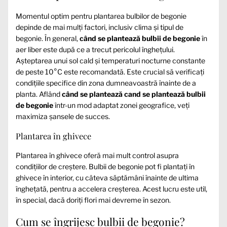
Momentul optim pentru plantarea bulbilor de begonie
depinde de mai mulți factori, inclusiv clima și tipul de
begonie. În general,
când se plantează bulbii de begonie
în
aer liber este după ce a trecut pericolul înghețului.
Așteptarea unui sol cald și temperaturi nocturne constante
de peste 10°C este recomandată. Este crucial să verificați
condițiile specifice din zona dumneavoastră înainte de a
planta. Aflând
când se plantează cand se plantează bulbii
de begonie
într-un mod adaptat zonei geografice, veți
maximiza șansele de succes.
Plantarea în ghivece
Plantarea în ghivece oferă mai mult control asupra
condițiilor de creștere. Bulbii de begonie pot fi plantați în
ghivece în interior, cu câteva săptămâni înainte de ultima
înghețată, pentru a accelera creșterea. Acest lucru este util,
în special, dacă doriți flori mai devreme în sezon.
Cum se îngrijesc bulbii de begonie?