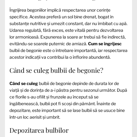
Îngrijirea begoniilor implică respectarea unor cerințe
specifice. Acestea preferă un sol bine drenat, bogat în
substanțe nutritive și umezit constant, dar nu îmbibat cu apă.
Udarea regulată, fără exces, este vitală pentru dezvoltarea
lor armonioasă. Expunerea la soare ar trebui să fie indirectă,
evitându-se soarele puternic de amiază.
Cum se îngrijesc
bulbii de begonie este o întrebare importantă, iar respectarea
acestor indicații va contribui la o înflorire abundentă.
Când se culeg bulbii de begonie?
Când se culeg
bulbii de begonie depinde de durata lor de
viață și de dorința de a-i păstra pentru sezonul următor. După
ce florile s-au ofilit și frunzele au început să se
îngălbenească, bulbii pot fi scoși din pământ. Înainte de
depozitare, este important să se lase bulbii să se usuce bine
într-un loc aerisit și umbrit.
Depozitarea bulbilor