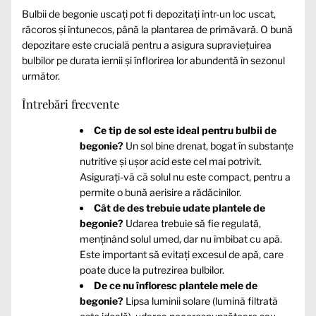
Bulbii de begonie uscați pot fi depozitați într-un loc uscat,
răcoros și întunecos, până la plantarea de primăvară. O bună
depozitare este crucială pentru a asigura supraviețuirea
bulbilor pe durata iernii și înflorirea lor abundentă în sezonul
următor.
Întrebări frecvente
Ce tip de sol este ideal pentru bulbii de
begonie?
Un sol bine drenat, bogat în substanțe
nutritive și ușor acid este cel mai potrivit.
Asigurați-vă că solul nu este compact, pentru a
permite o bună aerisire a rădăcinilor.
Cât de des trebuie udate plantele de
begonie?
Udarea trebuie să fie regulată,
menținând solul umed, dar nu îmbibat cu apă.
Este important să evitați excesul de apă, care
poate duce la putrezirea bulbilor.
De ce nu înfloresc plantele mele de
begonie?
Lipsa luminii solare (lumină filtrată