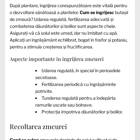
După plantare, îngrijirea corespunzătoare este vitală pentru
o dezvoltare sănătoasă a plantelor.
Cum se ingrijesc
butașii
de zmeură? Udarea regulată, fertilizarea adecvată și
combaterea dăunătorilor și bolilor sunt aspecte cheie.
Asigurați-vă că solul este umed, dar nu îmbibat cu apă.
Aplicați un îngrășământ echilibrat, bogat în fosfor și potasiu,
pentru a stimula creșterea și fructificarea.
Aspecte importante în îngrijirea zmeurei
Udarea regulată, în special în perioadele
secetoase.
Fertilizarea periodică cu îngrășăminte
potrivite.
Tunderea regulată pentru a îndepărta
ramurile uscate sau bolnave.
Protecția împotriva dăunătorilor și bolilor.
Recoltarea zmeurei
Cand se culeg
zmeurele depinde de soiul cultivat și de