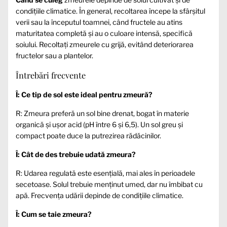
condițiile climatice. În general, recoltarea începe la sfârșitul
verii sau la începutul toamnei, când fructele au atins
maturitatea completă și au o culoare intensă, specifică
soiului. Recoltați zmeurele cu grijă, evitând deteriorarea
fructelor sau a plantelor.
Întrebări frecvente
Î: Ce tip de sol este ideal pentru zmeură?
R: Zmeura preferă un sol bine drenat, bogat în materie
organică și ușor acid (pH între 6 și 6,5). Un sol greu și
compact poate duce la putrezirea rădăcinilor.
Î: Cât de des trebuie udată zmeura?
R: Udarea regulată este esențială, mai ales în perioadele
secetoase. Solul trebuie menținut umed, dar nu îmbibat cu
apă. Frecvența udării depinde de condițiile climatice.
Î: Cum se taie zmeura?