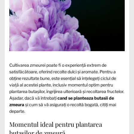
Cultivarea zmeurei poate fi o experiență extrem de
satisfăcătoare, oferind recolte dulci și aromate. Pentru a
obține rezultate bune, este esențial să înțelegeți ciclul de
viață al acestei plante, inclusiv momentul optim pentru
plantarea butașilor, îngrijirea ulterioară și recoltarea fructelor.
Așadar, dacă vă întrebați
cand se planteaza butasii de
zmeura
și cum să vă asigurați o recoltă bogată, citiți mai
departe.
Momentul ideal pentru plantarea
butașilor de zmeură