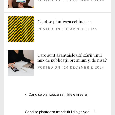
POSTED ON : 15 DECEMBRIE 2024
Cand se planteaza echinaceea
POSTED ON : 18 APRILIE 2025
Care sunt avantajele utilizării unui
mix de publicații premium și de nișă?
POSTED ON : 14 DECEMBRIE 2024
Navigare
Articolul
Cand se planteaza zambilele in sera
în
anterior:
articole
Articolul
Cand se planteaza trandafirii din ghiveci