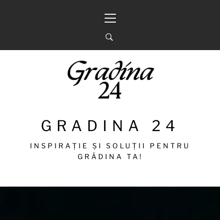
Sari
Meniu
la
principal
conținut
GRADINA 24
INSPIRAȚIE ȘI SOLUȚII PENTRU
GRĂDINA TA!