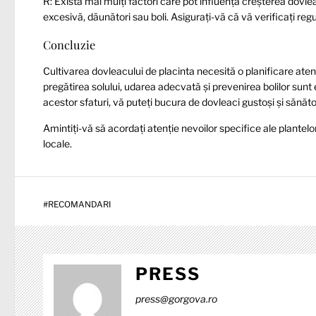
R: Există mai mulți factori care pot influența creșterea dovleac
excesivă, dăunători sau boli. Asigurați-vă că vă verificați regul
Concluzie
Cultivarea dovleacului de placinta necesită o planificare aten
pregătirea solului, udarea adecvată și prevenirea bolilor sunt
acestor sfaturi, vă puteți bucura de dovleaci gustoși și sănăt
Amintiți-vă să acordați atenție nevoilor specifice ale plantelo
locale.
#
RECOMANDARI
PRESS
press@gorgova.ro