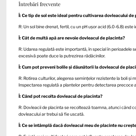
Întrebări frecvente
Î: Ce tip de sol este ideal pentru cultivarea dovleacului de
R: Un sol bine drenat, fertil, cu un pH ușor acid (6.0-6.8) este
Î: Cât de multă apă are nevoie dovleacul de placinta?
R: Udarea regulată este importantă, în special în perioadele 
excesivă poate duce la putrezirea rădăcinilor.
Î: Cum pot preveni bolile și dăunătorii la dovleacul de plac
R: Rotirea culturilor, alegerea semințelor rezistente la boli ș
Inspectarea regulată a plantelor pentru detectarea precoce 
Î: Când pot recolta dovleacul de placinta?
R: Dovleacii de placinta se recoltează toamna, atunci când coa
dovleacului ar trebui să fie uscată.
Î: Ce se întâmplă dacă dovleacul meu de placinte nu creșt