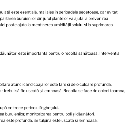
lată este esențială, mai ales în perioadele secetoase, dar evitați
ărtarea buruienilor din jurul plantelor va ajuta la prevenirea
lci poate ajuta la menținerea umidității solului și la suprimarea
 dăunători este importantă pentru o recoltă sănătoasă. Intervenția
oltare atunci când coaja lor este tare și de o culoare profundă,
 ar trebui să fie uscată și lemnoasă. Recolta se face de obicei toamna,
pă ce trece pericolul înghețului.
a buruienilor, monitorizarea pentru boli și dăunători.
rea este profundă, iar tulpina este uscată și lemnoasă.