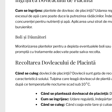
Cum se îngrijesc
plantele de dovleac de placință? Udarea regu
excesul de apă care poate duce la putrezirea rădăcinilor. Îndep
concurenței pentru nutrienți și apă. Aplicarea unui strat de mu
buruienilor.
Boli și Dăunători
Monitorizarea plantelor pentru a depista eventualele boli sau
promptă cu tratamente adecvate poate salva recolta.
Recoltarea Dovleacului de Placintă
Când se culeg
dovlecii de placință? Dovlecii sunt gata de rec
caracteristică soiului. Tulpina care leagă dovleacul de plantă
după ce temperaturile nocturne scad sub 10°C.
Când se plantează dovleacul de placință:
Du
Cum se îngrijesc:
Udare regulată, îndepărtare
Când se culeg:
Când coaja este tare și culoa