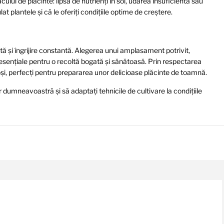
ului de placinte: lipsa de nutrienți în sol, udarea insuficientă sau
at plantele și că le oferiți condițiile optime de creștere.
tă și îngrijire constantă. Alegerea unui amplasament potrivit,
 esențiale pentru o recoltă bogată și sănătoasă. Prin respectarea
oși, perfecți pentru prepararea unor delicioase plăcinte de toamnă.
r dumneavoastră și să adaptați tehnicile de cultivare la condițiile