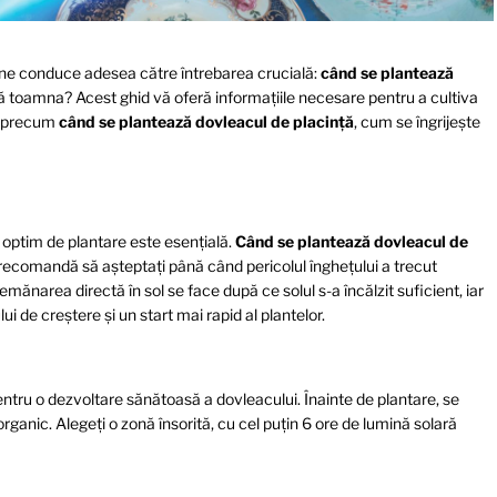
 ne conduce adesea către întrebarea crucială:
când se plantează
ă toamna? Acest ghid vă oferă informațiile necesare pentru a cultiva
i precum
când se plantează dovleacul de placință
, cum se îngrijește
optim de plantare este esențială.
Când se plantează dovleacul de
e recomandă să așteptați până când pericolul înghețului a trecut
mănarea directă în sol se face după ce solul s-a încălzit suficient, iar
 de creștere și un start mai rapid al plantelor.
pentru o dezvoltare sănătoasă a dovleacului. Înainte de plantare, se
nic. Alegeți o zonă însorită, cu cel puțin 6 ore de lumină solară