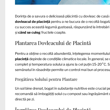
Dorința de a savura o delicioasă plăcintă cu dovleac de casă
dovleacul de placință
pentru a ne bucura de o recoltă bogat
cu succes această legumă gustoasă, răspunzând la întrebăr
și
când se culeg
fructele coapte.
Plantarea Dovleacului de Placintă
Pentru a obține o recoltă abundentă, înțelegerea momentului 
placință
depinde de condițiile climatice locale. În general, s
complet și temperatura solului a ajuns la cel puțin 15-20°C. Se
semănatul în răsadnițe permite un control mai bun al procesului
Pregătirea Solului pentru Plantare
Un sol bine drenat, bogat în substanțe nutritive este crucial 
recomandă să îmbogățiți solul cu compost sau îngrășământ orga
directă pe zi.
Îngrijirea Dovleacului de Placintă