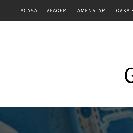
Sari
la
ACASA
AFACERI
AMENAJARI
CASA 
conținut