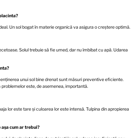
 placinta?
 ideal. Un sol bogat în materie organică va asigura o creștere optimă.
secetoase. Solul trebuie să fie umed, dar nu îmbibat cu apă. Udarea
inta?
i menținerea unui sol bine drenat sunt măsuri preventive eficiente.
a problemelor este, de asemenea, importantă.
ja lor este tare și culoarea lor este intensă. Tulpina din apropierea
e așa cum ar trebui?