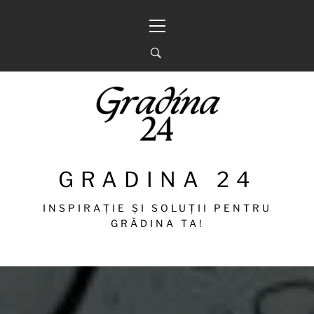
Sari
Meniu
la
principal
conținut
GRADINA 24
INSPIRAȚIE ȘI SOLUȚII PENTRU
GRĂDINA TA!