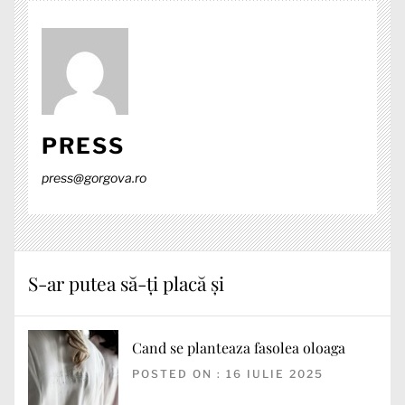
PRESS
press@gorgova.ro
S-ar putea să-ți placă și
Cand se planteaza fasolea oloaga
POSTED ON : 16 IULIE 2025