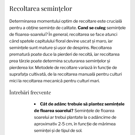
Recoltarea semințelor
Determinarea momentului optim de recoltare este crucială
pentru a obține semințe de calitate.
Cand se culeg
semințele
de floarea-soarelui? În general, recoltarea se face atunci
când spatele capitulului floral devine uscat și maro, iar
semințele sunt mature și ușor de desprins. Recoltarea
prematură poate duce la pierderi de recoltă, iar recoltarea
prea târzie poate determina scuturarea semințelor și
pierderea lor. Metodele de recoltare variază în funcție de
suprafața cultivată, de la recoltarea manuală pentru culturi
mici la recoltarea mecanică pentru culturi mari.
Întrebări frecvente
Cât de adânc trebuie să plantez semințele
de floarea soarelui?
Semințele de floarea
soarelui ar trebui plantate la o adâncime de
aproximativ 2-5 cm, în funcție de mărimea
seminței și de tipul de sol.