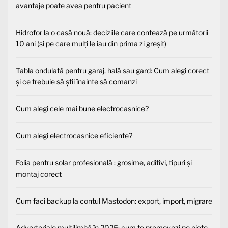
avantaje poate avea pentru pacient
Hidrofor la o casă nouă: deciziile care contează pe următorii
10 ani (și pe care mulți le iau din prima zi greșit)
Tabla ondulată pentru garaj, hală sau gard: Cum alegi corect
și ce trebuie să știi înainte să comanzi
Cum alegi cele mai bune electrocasnice?
Cum alegi electrocasnice eficiente?
Folia pentru solar profesională : grosime, aditivi, tipuri și
montaj corect
Cum faci backup la contul Mastodon: export, import, migrare
Advertoriale multilimbă în 2025: cum te promovezi pe piețe