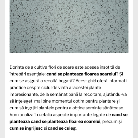
Dorința de a cultiva flori de soare este adesea însoțită de
întrebări esențiale:
cand se planteaza floarea soarelui
? Și
cum se asigură o recoltă bogată? Acest ghid oferă informații
practice despre ciclul de viață al acestei plante
impresionante, de la semănat până la recoltare, ajutându-vă
să înțelegeți mai bine momentul optim pentru plantare și
cum să îngrijiți plantele pentru a obține semințe sănătoase.
Vom analiza în detaliu aspecte importante legate de
cand se
planteaza cand se planteaza floarea soarelui
, precum și
cum se ingrijesc
și
cand se culeg
.