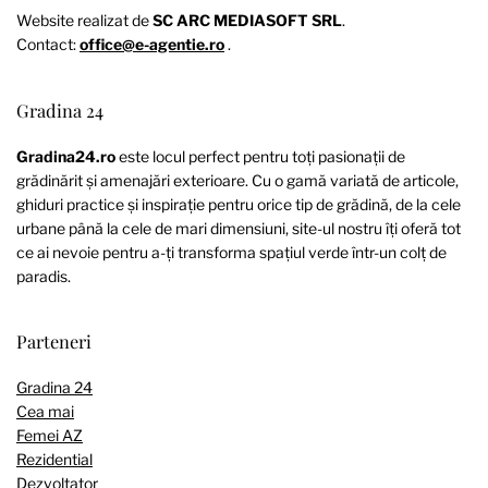
Website realizat de
SC ARC MEDIASOFT SRL
.
Contact:
office@e-agentie.ro
.
Gradina 24
Gradina24.ro
este locul perfect pentru toți pasionații de
grădinărit și amenajări exterioare. Cu o gamă variată de articole,
ghiduri practice și inspirație pentru orice tip de grădină, de la cele
urbane până la cele de mari dimensiuni, site-ul nostru îți oferă tot
ce ai nevoie pentru a-ți transforma spațiul verde într-un colț de
paradis.
Parteneri
Gradina 24
Cea mai
Femei AZ
Rezidential
Dezvoltator