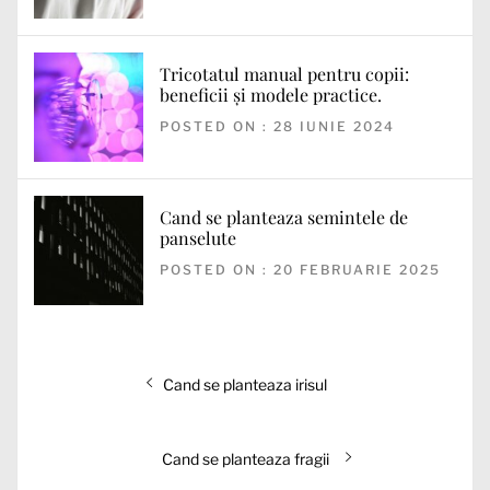
Tricotatul manual pentru copii:
beneficii și modele practice.
POSTED ON : 28 IUNIE 2024
Cand se planteaza semintele de
panselute
POSTED ON : 20 FEBRUARIE 2025
Navigare
Articolul
Cand se planteaza irisul
în
anterior:
articole
Articolul
Cand se planteaza fragii
următor: