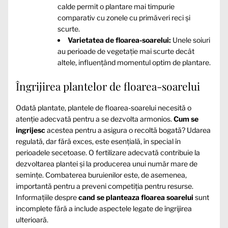
calde permit o plantare mai timpurie
comparativ cu zonele cu primăveri reci și
scurte.
Varietatea de floarea-soarelui:
Unele soiuri
au perioade de vegetație mai scurte decât
altele, influențând momentul optim de plantare.
Îngrijirea plantelor de floarea-soarelui
Odată plantate, plantele de floarea-soarelui necesită o
atenție adecvată pentru a se dezvolta armonios.
Cum se
ingrijesc
acestea pentru a asigura o recoltă bogată? Udarea
regulată, dar fără exces, este esențială, în special în
perioadele secetoase. O fertilizare adecvată contribuie la
dezvoltarea plantei și la producerea unui număr mare de
semințe. Combaterea buruienilor este, de asemenea,
importantă pentru a preveni competiția pentru resurse.
Informațiile despre
cand se planteaza floarea soarelui
sunt
incomplete fără a include aspectele legate de îngrijirea
ulterioară.