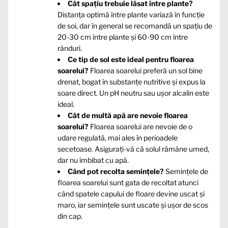
Cât spațiu trebuie lăsat între plante?
Distanța optimă între plante variază în funcție
de soi, dar în general se recomandă un spațiu de
20-30 cm între plante și 60-90 cm între
rânduri.
Ce tip de sol este ideal pentru floarea
soarelui?
Floarea soarelui preferă un sol bine
drenat, bogat în substanțe nutritive și expus la
soare direct. Un pH neutru sau ușor alcalin este
ideal.
Cât de multă apă are nevoie floarea
soarelui?
Floarea soarelui are nevoie de o
udare regulată, mai ales în perioadele
secetoase. Asigurați-vă că solul rămâne umed,
dar nu îmbibat cu apă.
Când pot recolta semințele?
Semințele de
floarea soarelui sunt gata de recoltat atunci
când spatele capului de floare devine uscat și
maro, iar semințele sunt uscate și ușor de scos
din cap.