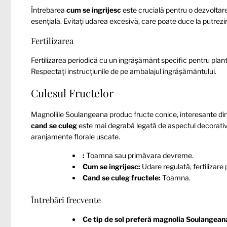
Întrebarea
cum se ingrijesc
este crucială pentru o dezvoltare
esențială. Evitați udarea excesivă, care poate duce la putrezir
Fertilizarea
Fertilizarea periodică cu un îngrășământ specific pentru plante
Respectați instrucțiunile de pe ambalajul îngrășământului.
Culesul Fructelor
Magnoliile Soulangeana produc fructe conice, interesante di
cand se culeg
este mai degrabă legată de aspectul decorativ. 
aranjamente florale uscate.
:
Toamna sau primăvara devreme.
Cum se ingrijesc:
Udare regulată, fertilizare 
Cand se culeg fructele:
Toamna.
Întrebări frecvente
Ce tip de sol preferă magnolia Soulangean