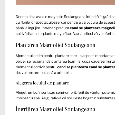
Dorința de a avea o magnolie Soulangeana înflorită în grădin
cu florile lor spectaculoase, dar pentru a vă bucura de această 
până la îngrijire. Întrebări precum
cand se planteaza magnol
cultivării acestei plante magnifice. Acest articol vă va oferi i
Plantarea Magnoliei Soulangeana
Momentul optim pentru plantare este un aspect important a
obicei, se recomandă plantarea toamna, după căderea frunzel
momentul potrivit pentru
cand se planteaza cand se plant
dezvoltare armonioasă a arborelui.
Alegerea locului de plantare
Alegeți un loc însorit sau semi-umbrit, ferit de vânturi puter
îmbibat cu apă. Asigurați-vă că solul este bogat în substanțe n
Îngrijirea Magnoliei Soulangeana