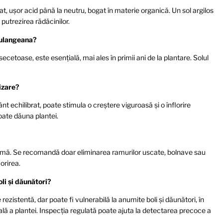
, uşor acid până la neutru, bogat în materie organică. Un sol argilos
putrezirea rădăcinilor.
oulangeana?
secetoase, este esențială, mai ales în primii ani de la plantare. Solul
izare?
t echilibrat, poate stimula o creștere viguroasă și o înflorire
poate dăuna plantei.
imă. Se recomandă doar eliminarea ramurilor uscate, bolnave sau
orirea.
li și dăunători?
ezistentă, dar poate fi vulnerabilă la anumite boli și dăunători, în
rală a plantei. Inspecția regulată poate ajuta la detectarea precoce a