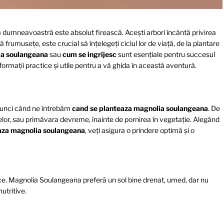
a dumneavoastră este absolut firească. Acești arbori încântă privirea
frumusețe, este crucial să înțelegeți ciclul lor de viață, de la plantare
ia soulangeana
sau
cum se ingrijesc
sunt esențiale pentru succesul
nformații practice și utile pentru a vă ghida în această aventură.
tunci când ne întrebăm
cand se planteaza magnolia soulangeana
. De
or, sau primăvara devreme, înainte de pornirea în vegetație. Alegând
eaza magnolia soulangeana
, veți asigura o prindere optimă și o
nice. Magnolia Soulangeana preferă un sol bine drenat, umed, dar nu
utritive.