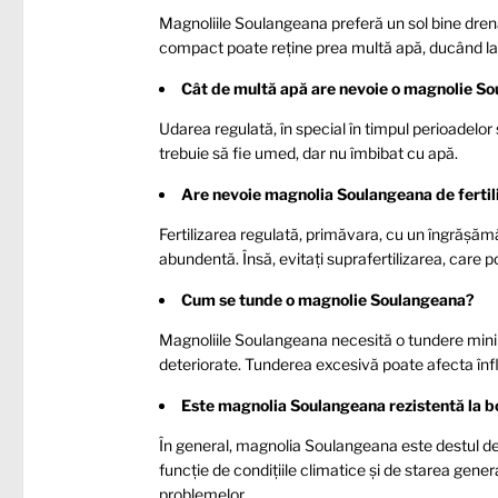
Magnoliile Soulangeana preferă un sol bine drenat
compact poate reține prea multă apă, ducând la 
Cât de multă apă are nevoie o magnolie S
Udarea regulată, în special în timpul perioadelor 
trebuie să fie umed, dar nu îmbibat cu apă.
Are nevoie magnolia Soulangeana de fertil
Fertilizarea regulată, primăvara, cu un îngrășămân
abundentă. Însă, evitați suprafertilizarea, care 
Cum se tunde o magnolie Soulangeana?
Magnoliile Soulangeana necesită o tundere min
deteriorate. Tunderea excesivă poate afecta înfl
Este magnolia Soulangeana rezistentă la bo
În general, magnolia Soulangeana este destul de r
funcție de condițiile climatice și de starea gene
problemelor.