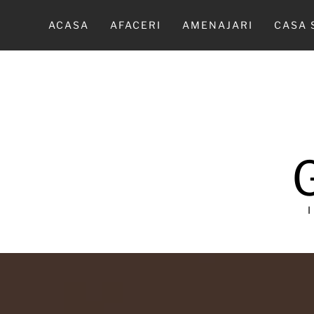
Sari
la
ACASA
AFACERI
AMENAJARI
CASA 
conținut