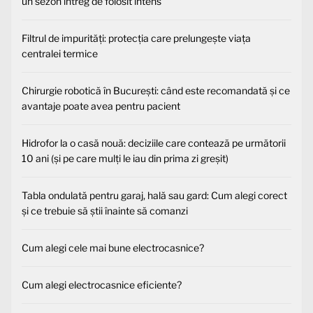
un sezon întreg de folosit intens
Filtrul de impurități: protecția care prelungește viața
centralei termice
Chirurgie robotică în București: când este recomandată și ce
avantaje poate avea pentru pacient
Hidrofor la o casă nouă: deciziile care contează pe următorii
10 ani (și pe care mulți le iau din prima zi greșit)
Tabla ondulată pentru garaj, hală sau gard: Cum alegi corect
și ce trebuie să știi înainte să comanzi
Cum alegi cele mai bune electrocasnice?
Cum alegi electrocasnice eficiente?