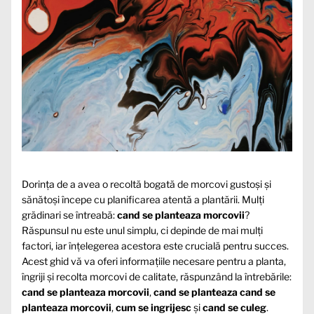
Dorința de a avea o recoltă bogată de morcovi gustoși și
sănătoși începe cu planificarea atentă a plantării. Mulți
grădinari se întreabă:
cand se planteaza morcovii
?
Răspunsul nu este unul simplu, ci depinde de mai mulți
factori, iar înțelegerea acestora este crucială pentru succes.
Acest ghid vă va oferi informațiile necesare pentru a planta,
îngriji și recolta morcovi de calitate, răspunzând la întrebările:
cand se planteaza morcovii
,
cand se planteaza cand se
planteaza morcovii
,
cum se ingrijesc
și
cand se culeg
.