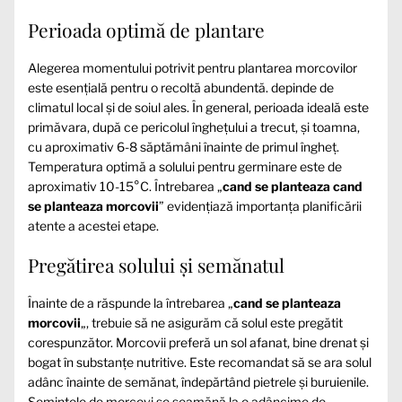
Perioada optimă de plantare
Alegerea momentului potrivit pentru plantarea morcovilor
este esențială pentru o recoltă abundentă.
depinde de
climatul local și de soiul ales. În general, perioada ideală este
primăvara, după ce pericolul înghețului a trecut, și toamna,
cu aproximativ 6-8 săptămâni înainte de primul îngheț.
Temperatura optimă a solului pentru germinare este de
aproximativ 10-15°C. Întrebarea „
cand se planteaza cand
se planteaza morcovii
” evidențiază importanța planificării
atente a acestei etape.
Pregătirea solului și semănatul
Înainte de a răspunde la întrebarea „
cand se planteaza
morcovii
„, trebuie să ne asigurăm că solul este pregătit
corespunzător. Morcovii preferă un sol afanat, bine drenat și
bogat în substanțe nutritive. Este recomandat să se ara solul
adânc înainte de semănat, îndepărtând pietrele și buruienile.
Semințele de morcovi se seamănă la o adâncime de