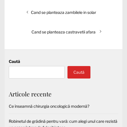
Navigare
Articolul
Cand se planteaza zambilele in solar
în
anterior:
articole
Articolul
Cand se planteaza castravetii afara
următor:
Caută
Caută
Articole recente
Ce înseamnă chirurgia oncologică modernă?
Robinetul de grădină pentru vară: cum alegi unul care rezistă