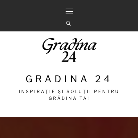
Sari
Meniu
la
principal
conținut
GRADINA 24
INSPIRAȚIE ȘI SOLUȚII PENTRU
GRĂDINA TA!