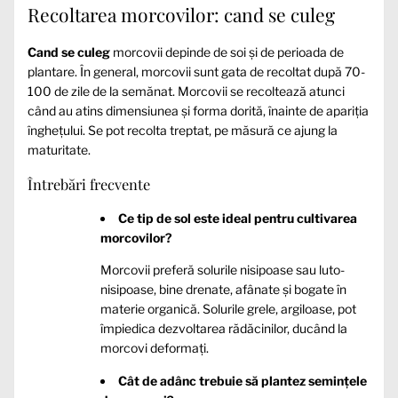
Recoltarea morcovilor: cand se culeg
Cand se culeg
morcovii depinde de soi și de perioada de
plantare. În general, morcovii sunt gata de recoltat după 70-
100 de zile de la semănat. Morcovii se recoltează atunci
când au atins dimensiunea și forma dorită, înainte de apariția
înghețului. Se pot recolta treptat, pe măsură ce ajung la
maturitate.
Întrebări frecvente
Ce tip de sol este ideal pentru cultivarea
morcovilor?
Morcovii preferă solurile nisipoase sau luto-
nisipoase, bine drenate, afânate și bogate în
materie organică. Solurile grele, argiloase, pot
împiedica dezvoltarea rădăcinilor, ducând la
morcovi deformați.
Cât de adânc trebuie să plantez semințele