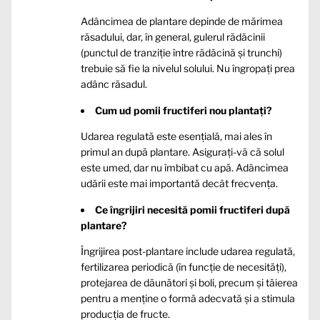
Adâncimea de plantare depinde de mărimea
răsadului, dar, în general, gulerul rădăcinii
(punctul de tranziție între rădăcină și trunchi)
trebuie să fie la nivelul solului. Nu îngropați prea
adânc răsadul.
Cum ud pomii fructiferi nou plantați?
Udarea regulată este esențială, mai ales în
primul an după plantare. Asigurați-vă că solul
este umed, dar nu îmbibat cu apă. Adâncimea
udării este mai importantă decât frecvența.
Ce îngrijiri necesită pomii fructiferi după
plantare?
Îngrijirea post-plantare include udarea regulată,
fertilizarea periodică (în funcție de necesități),
protejarea de dăunători și boli, precum și tăierea
pentru a menține o formă adecvată și a stimula
producția de fructe.