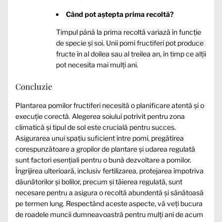
Când pot aștepta prima recoltă?
Timpul până la prima recoltă variază în funcție
de specie și soi. Unii pomi fructiferi pot produce
fructe în al doilea sau al treilea an, în timp ce alții
pot necesita mai mulți ani.
Concluzie
Plantarea pomilor fructiferi necesită o planificare atentă și o
execuție corectă. Alegerea soiului potrivit pentru zona
climatică și tipul de sol este crucială pentru succes.
Asigurarea unui spațiu suficient între pomi, pregătirea
corespunzătoare a gropilor de plantare și udarea regulată
sunt factori esențiali pentru o bună dezvoltare a pomilor.
Îngrijirea ulterioară, inclusiv fertilizarea, protejarea împotriva
dăunătorilor și bolilor, precum și tăierea regulată, sunt
necesare pentru a asigura o recoltă abundentă și sănătoasă
pe termen lung. Respectând aceste aspecte, vă veți bucura
de roadele muncii dumneavoastră pentru mulți ani de acum