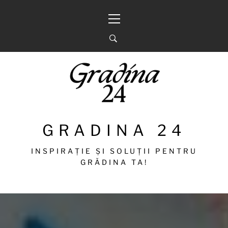
Sari
Meniu
la
principal
conținut
GRADINA 24
INSPIRAȚIE ȘI SOLUȚII PENTRU
GRĂDINA TA!