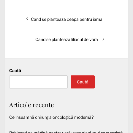
Navigare
Articolul
Cand se planteaza ceapa pentru iarna
în
anterior:
articole
Articolul
Cand se planteaza liliacul de vara
următor:
Caută
Caută
Articole recente
Ce înseamnă chirurgia oncologică modernă?
Robinetul de grădină pentru vară: cum alegi unul care rezistă