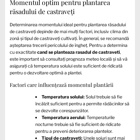
Momentul optim pentru plantarea
răsadului de castraveți
Determinarea momentului ideal pentru plantarea răsadului
de castraveți depinde de mai mulți factori, inclusiv clima din
zonă și tipul de castraveți cultivați. În general, se recomandă
aşteptarea trecerii pericolului de îngheț. Pentru a determina
cu exactitate
cand se planteaza rasadul de castraveti
,
este important să consultați prognoza meteo locală și să vă
asigurați că temperatura solului este suficient de ridicată
pentru o dezvoltare optimă a plantei.
Factori care influențează momentul plantării
Temperatura solului:
Solul trebuie să fie
încălzit suficient pentru a permite rădăcinilor să
se dezvolte corespunzător.
Temperatura aerului:
Temperaturile
nocturne trebuie să fie suficient de ridicate
pentru a preveni deteriorarea plantelor.
Tipul de castraveți:
Unele soiuri sunt mai