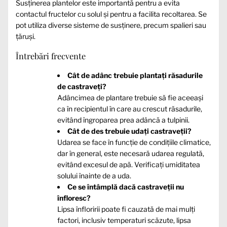
Susținerea plantelor este importantă pentru a evita
contactul fructelor cu solul și pentru a facilita recoltarea. Se
pot utiliza diverse sisteme de susținere, precum spalieri sau
țăruși.
Întrebări frecvente
Cât de adânc trebuie plantați răsadurile
de castraveți?
Adâncimea de plantare trebuie să fie aceeași
ca în recipientul în care au crescut răsadurile,
evitând îngroparea prea adâncă a tulpinii.
Cât de des trebuie udați castraveții?
Udarea se face în funcție de condițiile climatice,
dar în general, este necesară udarea regulată,
evitând excesul de apă. Verificați umiditatea
solului înainte de a uda.
Ce se întâmplă dacă castraveții nu
înfloresc?
Lipsa înfloririi poate fi cauzată de mai mulți
factori, inclusiv temperaturi scăzute, lipsa