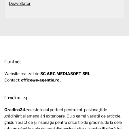
Dezvoltator
Contact
Website realizat de
SC ARC MEDIASOFT SRL
.
Contact:
office@e-agentie.ro
.
Gradina 24
Gradina24.ro
este locul perfect pentru toți pasionații de
grădinărit și amenajări exterioare. Cu o gamă variată de articole,
ghiduri practice și inspirație pentru orice tip de grădină, de la cele
urbane până la cele de mari dimensiuni, site-ul nostru îți oferă tot