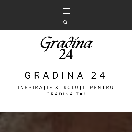
Sari
Meniu
la
principal
conținut
GRADINA 24
INSPIRAȚIE ȘI SOLUȚII PENTRU
GRĂDINA TA!