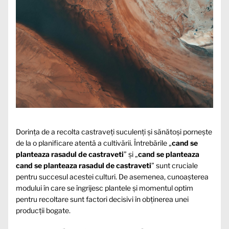
Dorința de a recolta castraveți suculenți și sănătoși pornește
de la o planificare atentă a cultivării. Întrebările „
cand se
planteaza rasadul de castraveti
” și „
cand se planteaza
cand se planteaza rasadul de castraveti
” sunt cruciale
pentru succesul acestei culturi. De asemenea, cunoașterea
modului în care se îngrijesc plantele și momentul optim
pentru recoltare sunt factori decisivi în obținerea unei
producții bogate.