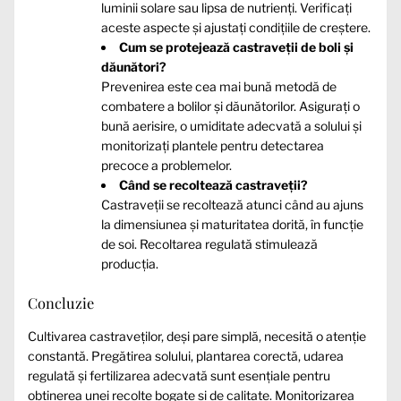
luminii solare sau lipsa de nutrienți. Verificați
aceste aspecte și ajustați condițiile de creștere.
Cum se protejează castraveții de boli și
dăunători?
Prevenirea este cea mai bună metodă de
combatere a bolilor și dăunătorilor. Asigurați o
bună aerisire, o umiditate adecvată a solului și
monitorizați plantele pentru detectarea
precoce a problemelor.
Când se recoltează castraveții?
Castraveții se recoltează atunci când au ajuns
la dimensiunea și maturitatea dorită, în funcție
de soi. Recoltarea regulată stimulează
producția.
Concluzie
Cultivarea castraveților, deși pare simplă, necesită o atenție
constantă. Pregătirea solului, plantarea corectă, udarea
regulată și fertilizarea adecvată sunt esențiale pentru
obținerea unei recolte bogate și de calitate. Monitorizarea