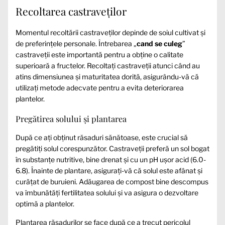
Recoltarea castraveților
Momentul recoltării castraveților depinde de soiul cultivat și
de preferințele personale. Întrebarea „
cand se culeg
”
castraveții este importantă pentru a obține o calitate
superioară a fructelor. Recoltați castraveții atunci când au
atins dimensiunea și maturitatea dorită, asigurându-vă că
utilizați metode adecvate pentru a evita deteriorarea
plantelor.
Pregătirea solului și plantarea
După ce ați obținut răsaduri sănătoase, este crucial să
pregătiți solul corespunzător. Castraveții preferă un sol bogat
în substanțe nutritive, bine drenat și cu un pH ușor acid (6.0-
6.8). Înainte de plantare, asigurați-vă că solul este afânat și
curățat de buruieni. Adăugarea de compost bine descompus
va îmbunătăți fertilitatea solului și va asigura o dezvoltare
optimă a plantelor.
Plantarea răsadurilor se face după ce a trecut pericolul