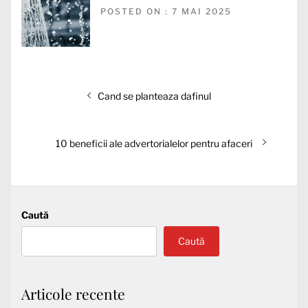
POSTED ON : 7 MAI 2025
Navigare
Articolul
Cand se planteaza dafinul
în
anterior:
articole
Articolul
10 beneficii ale advertorialelor pentru afaceri
următor:
Caută
Caută
Articole recente