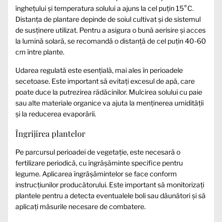
înghețului și temperatura solului a ajuns la cel puțin 15°C.
Distanța de plantare depinde de soiul cultivat și de sistemul
de susținere utilizat. Pentru a asigura o bună aerisire și acces
la lumină solară, se recomandă o distanță de cel puțin 40-60
cm între plante.
Udarea regulată este esențială, mai ales în perioadele
secetoase. Este important să evitați excesul de apă, care
poate duce la putrezirea rădăcinilor. Mulcirea solului cu paie
sau alte materiale organice va ajuta la menținerea umidității
și la reducerea evaporării.
Îngrijirea plantelor
Pe parcursul perioadei de vegetație, este necesară o
fertilizare periodică, cu îngrășăminte specifice pentru
legume. Aplicarea îngrășămintelor se face conform
instrucțiunilor producătorului. Este important să monitorizați
plantele pentru a detecta eventualele boli sau dăunători și să
aplicați măsurile necesare de combatere.