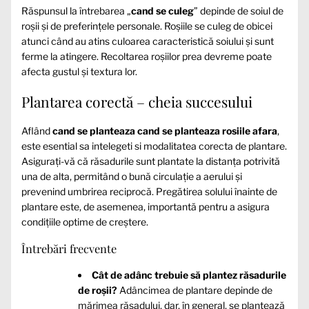
Răspunsul la întrebarea „
cand se culeg
” depinde de soiul de
roșii și de preferințele personale. Roșiile se culeg de obicei
atunci când au atins culoarea caracteristică soiului și sunt
ferme la atingere. Recoltarea roșiilor prea devreme poate
afecta gustul și textura lor.
Plantarea corectă – cheia succesului
Aflând
cand se planteaza cand se planteaza rosiile afara
,
este esential sa intelegeti si modalitatea corecta de plantare.
Asigurați-vă că răsadurile sunt plantate la distanța potrivită
una de alta, permitând o bună circulație a aerului și
prevenind umbrirea reciprocă. Pregătirea solului înainte de
plantare este, de asemenea, importantă pentru a asigura
condițiile optime de creștere.
Întrebări frecvente
Cât de adânc trebuie să plantez răsadurile
de roșii?
Adâncimea de plantare depinde de
mărimea răsadului, dar, în general, se plantează