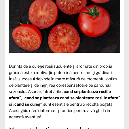
Dorința de a culege roșii suculente și aromate din propria
grădină este o motivație puternică pentru mulți grădinari.
Însă, succesul depinde în mare măsură de momentul optim
de plantare și de îngrijirea corespunzătoare pe parcursul
sezonului. Așadar, întrebările „
cand se planteaza rosiile
afara
”, „
cand se planteaza cand se planteaza rosiile afara
”
și „
cand se culeg
” sunt esențiale pentru o recoltă bogată.
Acest ghid oferă informații practice pentru a vă ghida în
această aventură.