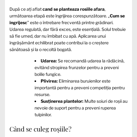
După ce ați aflat
cand se planteaza rosiile afara
,
următoarea etapă este îngrijirea corespunzătoare. „
Cum se
ingrijesc
” este o întrebare frecventă printre grădinari.
Udarea regulată, dar fără exces, este esențială. Solul trebuie
să fie umed, dar nu îmbibat cu apă. Aplicarea unui
îngrășământ echilibrat poate contribui la o creștere
sănătoasă și la o recoltă bogată.
Udarea:
Se recomandă udarea la rădăcină,
evitând stropirea frunzelor pentru a preveni
bolile fungice.
Plivirea:
Eliminarea buruienilor este
importantă pentru a preveni competiția pentru
resurse.
Susținerea plantelor:
Multe soiuri de roșii au
nevoie de suport pentru a preveni ruperea
tulpinilor.
Când se culeg roșiile?