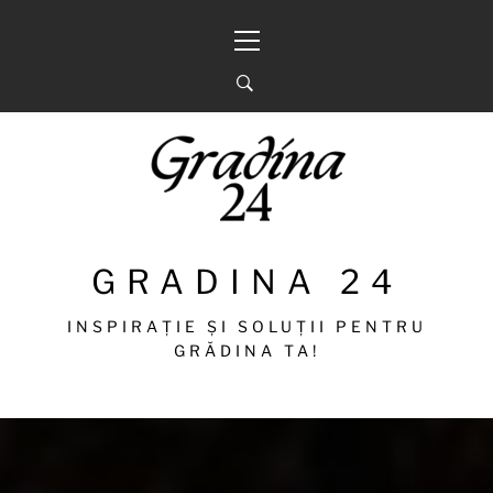
Sari
Meniu
la
principal
conținut
GRADINA 24
INSPIRAȚIE ȘI SOLUȚII PENTRU
GRĂDINA TA!