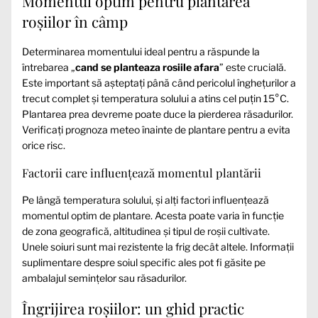
Momentul optim pentru plantarea
roșiilor în câmp
Determinarea momentului ideal pentru a răspunde la
întrebarea „
cand se planteaza rosiile afara
” este crucială.
Este important să așteptați până când pericolul înghețurilor a
trecut complet și temperatura solului a atins cel puțin 15°C.
Plantarea prea devreme poate duce la pierderea răsadurilor.
Verificați prognoza meteo înainte de plantare pentru a evita
orice risc.
Factorii care influențează momentul plantării
Pe lângă temperatura solului, și alți factori influențează
momentul optim de plantare. Acesta poate varia în funcție
de zona geografică, altitudinea și tipul de roșii cultivate.
Unele soiuri sunt mai rezistente la frig decât altele. Informații
suplimentare despre soiul specific ales pot fi găsite pe
ambalajul semințelor sau răsadurilor.
Îngrijirea roșiilor: un ghid practic