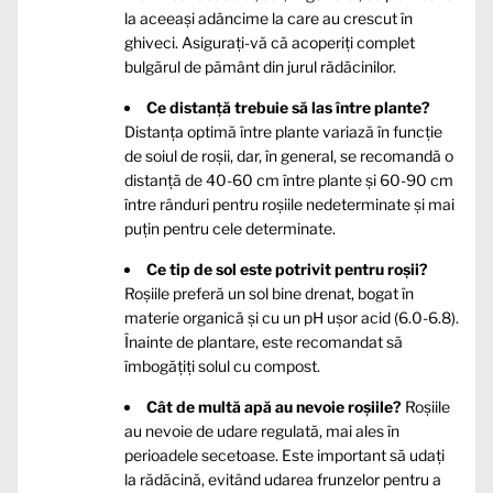
la aceeași adâncime la care au crescut în
ghiveci. Asigurați-vă că acoperiți complet
bulgărul de pământ din jurul rădăcinilor.
Ce distanță trebuie să las între plante?
Distanța optimă între plante variază în funcție
de soiul de roșii, dar, în general, se recomandă o
distanță de 40-60 cm între plante și 60-90 cm
între rânduri pentru roșiile nedeterminate și mai
puţin pentru cele determinate.
Ce tip de sol este potrivit pentru roșii?
Roșiile preferă un sol bine drenat, bogat în
materie organică și cu un pH ușor acid (6.0-6.8).
Înainte de plantare, este recomandat să
îmbogățiți solul cu compost.
Cât de multă apă au nevoie roșiile?
Roșiile
au nevoie de udare regulată, mai ales în
perioadele secetoase. Este important să udați
la rădăcină, evitând udarea frunzelor pentru a