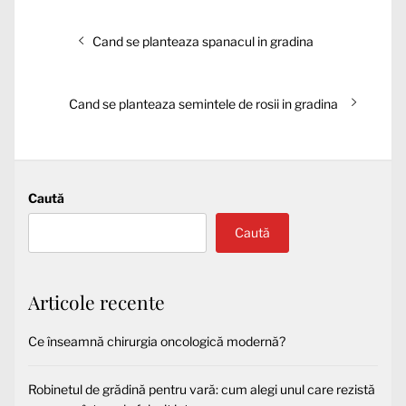
Navigare
Articolul
Cand se planteaza spanacul in gradina
în
anterior:
articole
Articolul
Cand se planteaza semintele de rosii in gradina
următor:
Caută
Caută
Articole recente
Ce înseamnă chirurgia oncologică modernă?
Robinetul de grădină pentru vară: cum alegi unul care rezistă