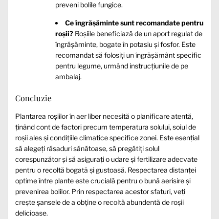
preveni bolile fungice.
Ce îngrășăminte sunt recomandate pentru
roșii?
Roșiile beneficiază de un aport regulat de
îngrășăminte, bogate în potasiu și fosfor. Este
recomandat să folosiți un îngrășământ specific
pentru legume, urmând instrucțiunile de pe
ambalaj.
Concluzie
Plantarea roșiilor în aer liber necesită o planificare atentă,
ținând cont de factori precum temperatura solului, soiul de
roșii ales și condițiile climatice specifice zonei. Este esențial
să alegeți răsaduri sănătoase, să pregătiți solul
corespunzător și să asigurați o udare și fertilizare adecvate
pentru o recoltă bogată și gustoasă. Respectarea distanței
optime între plante este crucială pentru o bună aerisire și
prevenirea bolilor. Prin respectarea acestor sfaturi, veți
crește șansele de a obține o recoltă abundentă de roșii
delicioase.