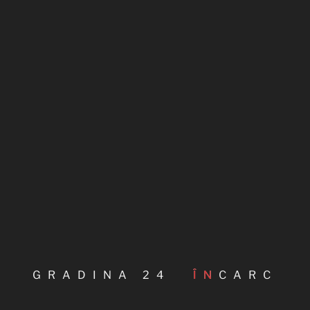
Cand se planteaza garoafele
Cand se planteaza nucile in pamant
Cand se planteaza zambilele
Cand se planteaza muscatele afara
Cand se planteaza pomi toamna
#
RECOMANDARI
GRADINA 24
ÎNCARC
PRESS
press@gorgova.ro