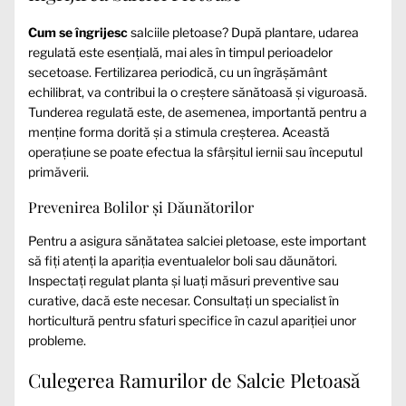
Cum se îngrijesc
salciile pletoase? După plantare, udarea
regulată este esențială, mai ales în timpul perioadelor
secetoase. Fertilizarea periodică, cu un îngrășământ
echilibrat, va contribui la o creștere sănătoasă și viguroasă.
Tunderea regulată este, de asemenea, importantă pentru a
menține forma dorită și a stimula creșterea. Această
operațiune se poate efectua la sfârșitul iernii sau începutul
primăverii.
Prevenirea Bolilor și Dăunătorilor
Pentru a asigura sănătatea salciei pletoase, este important
să fiți atenți la apariția eventualelor boli sau dăunători.
Inspectați regulat planta și luați măsuri preventive sau
curative, dacă este necesar. Consultați un specialist în
horticultură pentru sfaturi specifice în cazul apariției unor
probleme.
Culegerea Ramurilor de Salcie Pletoasă