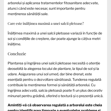
arborelui și aplicarea tratamentelor fitosanitare adecvate,
atunci când este necesar, sunt importante pentru
menținerea sănătății sale.
Care este înălțimea maximă a unei salcii pletoase?
Înălțimea maximă a unei salcii pletoase variază în funcție de
soi și condițiile de creștere, dar poate ajunge la câțiva metri
înălțime.
Concluzie
Plantarea și îngrijirea unei salcii pletoase necesită o atenție
deosebită la alegerea locului de plantare, la tipul de sol și la
udare. Asigurarea unui sol umed, dar bine drenat, este
esențială pentru o dezvoltare sănătoasă. Tunderea regulată
contribuie la menținerea formei și sănătății arborelui. Cu
îngrijirea adecvată, salcia pletoasă poate fi un plus decorativ
minunat pentru grădină, oferind o textură și o prezență unică.
Amintiți-vă că observarea regulată a arborelui este cheia
pentru identificarea timpurie a eventualelor probleme și