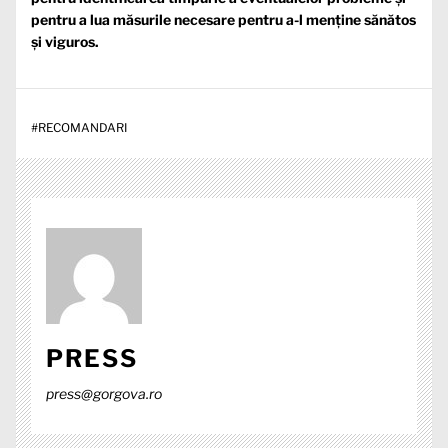
pentru a lua măsurile necesare pentru a-l menține sănătos
și viguros.
#
RECOMANDARI
PRESS
press@gorgova.ro