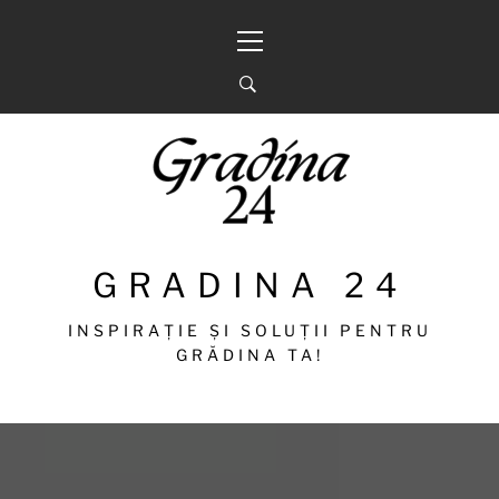
Sari
Meniu
la
principal
conținut
GRADINA 24
INSPIRAȚIE ȘI SOLUȚII PENTRU
GRĂDINA TA!