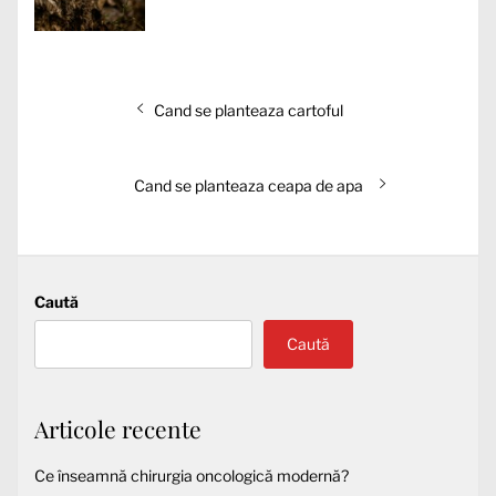
Navigare
Articolul
Cand se planteaza cartoful
în
anterior:
articole
Articolul
Cand se planteaza ceapa de apa
următor:
Caută
Caută
Articole recente
Ce înseamnă chirurgia oncologică modernă?