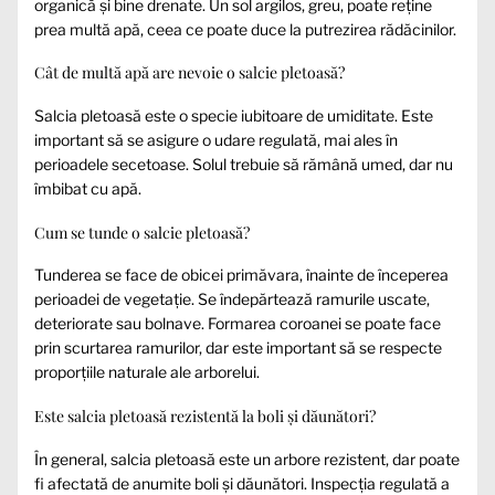
organică și bine drenate. Un sol argilos, greu, poate reține
prea multă apă, ceea ce poate duce la putrezirea rădăcinilor.
Cât de multă apă are nevoie o salcie pletoasă?
Salcia pletoasă este o specie iubitoare de umiditate. Este
important să se asigure o udare regulată, mai ales în
perioadele secetoase. Solul trebuie să rămână umed, dar nu
îmbibat cu apă.
Cum se tunde o salcie pletoasă?
Tunderea se face de obicei primăvara, înainte de începerea
perioadei de vegetație. Se îndepărtează ramurile uscate,
deteriorate sau bolnave. Formarea coroanei se poate face
prin scurtarea ramurilor, dar este important să se respecte
proporțiile naturale ale arborelui.
Este salcia pletoasă rezistentă la boli și dăunători?
În general, salcia pletoasă este un arbore rezistent, dar poate
fi afectată de anumite boli și dăunători. Inspecția regulată a