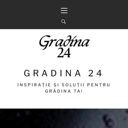
Sari
Meniu
la
principal
conținut
GRADINA 24
INSPIRAȚIE ȘI SOLUȚII PENTRU
GRĂDINA TA!