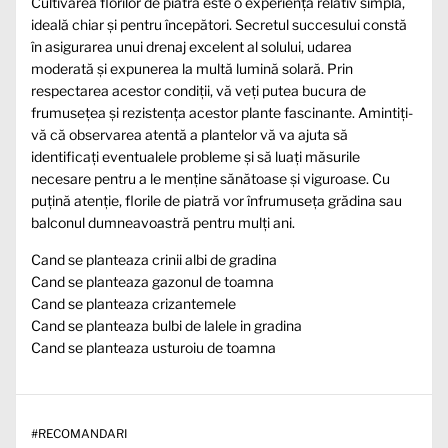
Cultivarea florilor de piatră este o experiență relativ simplă,
ideală chiar și pentru începători. Secretul succesului constă
în asigurarea unui drenaj excelent al solului, udarea
moderată și expunerea la multă lumină solară. Prin
respectarea acestor condiții, vă veți putea bucura de
frumusețea și rezistența acestor plante fascinante. Amintiți-
vă că observarea atentă a plantelor vă va ajuta să
identificați eventualele probleme și să luați măsurile
necesare pentru a le menține sănătoase și viguroase. Cu
puțină atenție, florile de piatră vor înfrumuseța grădina sau
balconul dumneavoastră pentru mulți ani.
Cand se planteaza crinii albi de gradina
Cand se planteaza gazonul de toamna
Cand se planteaza crizantemele
Cand se planteaza bulbi de lalele in gradina
Cand se planteaza usturoiu de toamna
#
RECOMANDARI