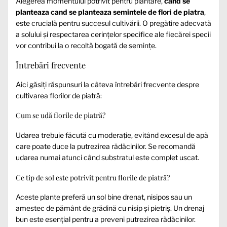
Alegerea momentului potrivit pentru plantare,
cand se
planteaza cand se planteaza semintele de flori de piatra
,
este crucială pentru succesul cultivării. O pregătire adecvată
a solului și respectarea cerințelor specifice ale fiecărei specii
vor contribui la o recoltă bogată de semințe.
Întrebări frecvente
Aici găsiți răspunsuri la câteva întrebări frecvente despre
cultivarea florilor de piatră:
Cum se udă florile de piatră?
Udarea trebuie făcută cu moderație, evitând excesul de apă
care poate duce la putrezirea rădăcinilor. Se recomandă
udarea numai atunci când substratul este complet uscat.
Ce tip de sol este potrivit pentru florile de piatră?
Aceste plante preferă un sol bine drenat, nisipos sau un
amestec de pământ de grădină cu nisip și pietriș. Un drenaj
bun este esențial pentru a preveni putrezirea rădăcinilor.