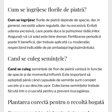
Cum se îngrijesc florile de piatră?
Cum se ingrijesc
florile de piatră depinde de specie, dar, în
general, necesită udare regulată, dar nu excesivă. Evitați
udarea excesivă, care poate duce la putrezirea rădăcinilor.
Asigurați-vă că solul este bine drenat. Fertilizarea periodică
poate fi benefică, dar trebuie aplicată cu moderație,
respectând indicațiile de pe ambalajul îngrășământului.
Cand se culeg semințele?
Cand se culeg
semințele de flori de piatră variază în funcție
de specie și de momentul înfloririi. Este important să
așteptați până când capsulele de semințe sunt complet
uscate și s-au deschis ușor. Colectarea semințelor trebuie
făcută într-o zi uscată pentru a preveni mucegăirea.
Plantarea corectă pentru o recoltă bogată