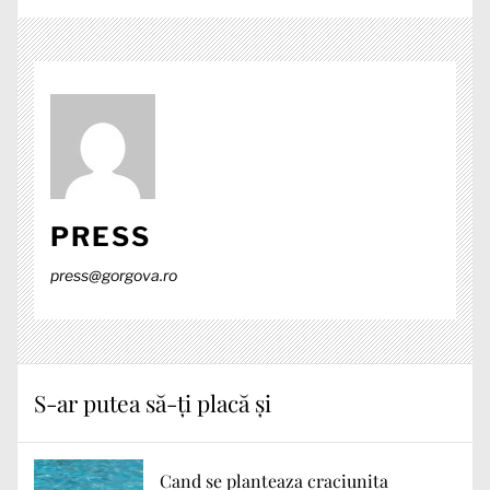
PRESS
press@gorgova.ro
S-ar putea să-ți placă și
Cand se planteaza craciunita