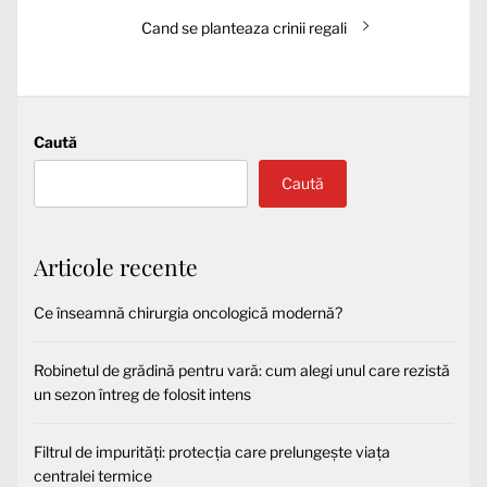
articole
Articolul
Cand se planteaza crinii regali
următor:
Caută
Caută
Articole recente
Ce înseamnă chirurgia oncologică modernă?
Robinetul de grădină pentru vară: cum alegi unul care rezistă
un sezon întreg de folosit intens
Filtrul de impurități: protecția care prelungește viața
centralei termice