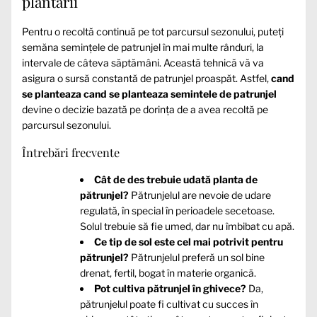
plantării
Pentru o recoltă continuă pe tot parcursul sezonului, puteți
semăna semințele de patrunjel în mai multe rânduri, la
intervale de câteva săptămâni. Această tehnică vă va
asigura o sursă constantă de patrunjel proaspăt. Astfel,
cand
se planteaza cand se planteaza semintele de patrunjel
devine o decizie bazată pe dorința de a avea recoltă pe
parcursul sezonului.
Întrebări frecvente
Cât de des trebuie udată planta de
pătrunjel?
Pătrunjelul are nevoie de udare
regulată, în special în perioadele secetoase.
Solul trebuie să fie umed, dar nu îmbibat cu apă.
Ce tip de sol este cel mai potrivit pentru
pătrunjel?
Pătrunjelul preferă un sol bine
drenat, fertil, bogat în materie organică.
Pot cultiva pătrunjel în ghivece?
Da,
pătrunjelul poate fi cultivat cu succes în