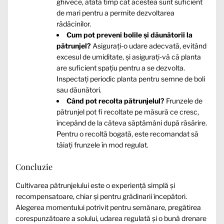
ghivece, atâta timp cât acestea sunt suficient
de mari pentru a permite dezvoltarea
rădăcinilor.
Cum pot preveni bolile și dăunătorii la
pătrunjel?
Asigurați-o udare adecvată, evitând
excesul de umiditate, și asigurați-vă că planta
are suficient spațiu pentru a se dezvolta.
Inspectați periodic planta pentru semne de boli
sau dăunători.
Când pot recolta pătrunjelul?
Frunzele de
pătrunjel pot fi recoltate pe măsură ce cresc,
începând de la câteva săptămâni după răsărire.
Pentru o recoltă bogată, este recomandat să
tăiați frunzele în mod regulat.
Concluzie
Cultivarea pătrunjelului este o experiență simplă și
recompensatoare, chiar și pentru grădinarii începători.
Alegerea momentului potrivit pentru semănare, pregătirea
corespunzătoare a solului, udarea regulată și o bună drenare