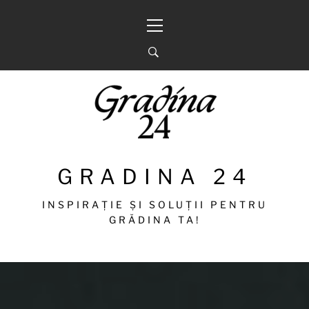
Sari
Meniu
la
principal
conținut
GRADINA 24
INSPIRAȚIE ȘI SOLUȚII PENTRU
GRĂDINA TA!