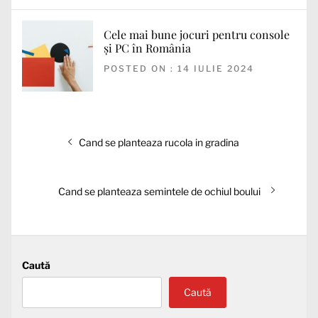
Cele mai bune jocuri pentru console
și PC în România
POSTED ON : 14 IULIE 2024
Navigare
Articolul
Cand se planteaza rucola in gradina
în
anterior:
articole
Articolul
Cand se planteaza semintele de ochiul boului
următor:
Caută
Caută