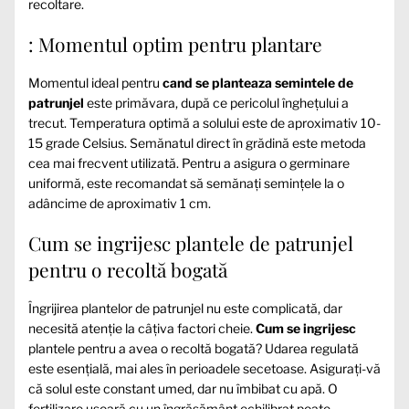
recoltare.
: Momentul optim pentru plantare
Momentul ideal pentru
cand se planteaza semintele de
patrunjel
este primăvara, după ce pericolul înghețului a
trecut. Temperatura optimă a solului este de aproximativ 10-
15 grade Celsius. Semănatul direct în grădină este metoda
cea mai frecvent utilizată. Pentru a asigura o germinare
uniformă, este recomandat să semănați semințele la o
adâncime de aproximativ 1 cm.
Cum se ingrijesc plantele de patrunjel
pentru o recoltă bogată
Îngrijirea plantelor de patrunjel nu este complicată, dar
necesită atenție la câțiva factori cheie.
Cum se ingrijesc
plantele pentru a avea o recoltă bogată? Udarea regulată
este esențială, mai ales în perioadele secetoase. Asigurați-vă
că solul este constant umed, dar nu îmbibat cu apă. O
fertilizare ușoară cu un îngrășământ echilibrat poate