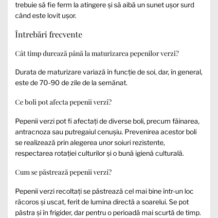
trebuie să fie ferm la atingere și să aibă un sunet ușor surd
când este lovit ușor.
Întrebări frecvente
Cât timp durează până la maturizarea pepenilor verzi?
Durata de maturizare variază în funcție de soi, dar, în general,
este de 70-90 de zile de la semănat.
Ce boli pot afecta pepenii verzi?
Pepenii verzi pot fi afectați de diverse boli, precum făinarea,
antracnoza sau putregaiul cenușiu. Prevenirea acestor boli
se realizează prin alegerea unor soiuri rezistente,
respectarea rotației culturilor și o bună igienă culturală.
Cum se păstrează pepenii verzi?
Pepenii verzi recoltați se păstrează cel mai bine într-un loc
răcoros și uscat, ferit de lumina directă a soarelui. Se pot
păstra și în frigider, dar pentru o perioadă mai scurtă de timp.