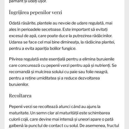
pământ și udați ușor.
Îngrijirea pepenilor verzi
Odată răsărite, plantele au nevoie de udare regulată, mai
ales în perioadele secetoase. Este important să evitați
excesul de apă, care poate duce la putrezirea rădăcinilor.
Udarea se face cel mai bine dimineața, la rădăcina plantei,
pentru a evita apariția bolilor fungice.
Plivirea regulată este esențială pentru a elimina buruienile
care concurează cu pepenii verzi pentru apă și nutrienți. Se
recomandă și mulcirea solului cu paie sau folie neagră,
pentru a reține umiditatea și a reduce dezvoltarea
buruienilor.
Recoltarea
Pepenii verzi se recoltează atunci când au ajuns la
maturitate. Un semn clar al maturității este schimbarea
culorii cojii, care devine mai intensă și uneori apare o pată
galbenă la punctul de contact cu solul. De asemenea, fructul