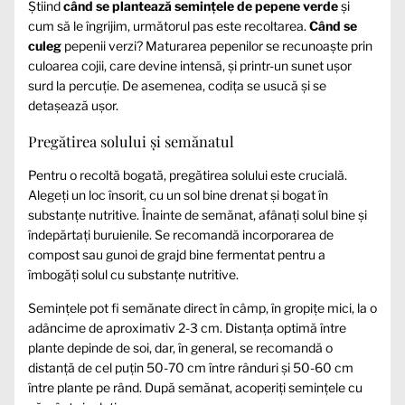
Știind
când se plantează semințele de pepene verde
și
cum să le îngrijim, următorul pas este recoltarea.
Când se
culeg
pepenii verzi? Maturarea pepenilor se recunoaște prin
culoarea cojii, care devine intensă, și printr-un sunet ușor
surd la percuție. De asemenea, codița se usucă și se
detașează ușor.
Pregătirea solului și semănatul
Pentru o recoltă bogată, pregătirea solului este crucială.
Alegeți un loc însorit, cu un sol bine drenat și bogat în
substanțe nutritive. Înainte de semănat, afânați solul bine și
îndepărtați buruienile. Se recomandă incorporarea de
compost sau gunoi de grajd bine fermentat pentru a
îmbogăți solul cu substanțe nutritive.
Semințele pot fi semănate direct în câmp, în gropițe mici, la o
adâncime de aproximativ 2-3 cm. Distanța optimă între
plante depinde de soi, dar, în general, se recomandă o
distanță de cel puțin 50-70 cm între rânduri și 50-60 cm
între plante pe rând. După semănat, acoperiți semințele cu