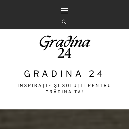
Sari
Meniu
la
principal
conținut
GRADINA 24
INSPIRAȚIE ȘI SOLUȚII PENTRU
GRĂDINA TA!