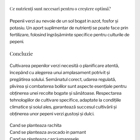
Ce nutrienți sunt necesari pentru o creștere optimă?
Pepenii verzi au nevoie de un sol bogat in azot, fosfor și
potasiu. Un aport suplimentar de nutrienți se poate face prin
fertilizare, folosind îngrășăminte specifice pentru culturile de
pepeni.
Concluzie
Cultivarea pepenilor verzi necesită o planificare atentă,
începând cu alegerea unui amplasament potrivit și
pregătirea solului. Semănatul corect, udarea regulată,
plivirea și combaterea bolilor sunt aspecte esențiale pentru
obținerea unei recolte bogate și sănătoase. Respectarea
tehnologiilor de cultivare specifice, adaptate la condițiile
climatice și soiul ales, garantează succesul cultivării și
obținerea unor pepeni verzi gustoși și dulci.
Cand se planteaza rachita
Cand se planteaza avocado in pamant
Cand se planteaza carciumaresele