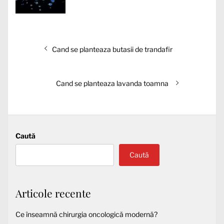
Navigare
Articolul
Cand se planteaza butasii de trandafir
în
anterior:
articole
Articolul
Cand se planteaza lavanda toamna
următor:
Caută
Caută
Articole recente
Ce înseamnă chirurgia oncologică modernă?