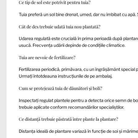
Ce tip de sol este potrivit pentru tuia?
Tuia preferă un sol bine drenat, umed, dar nu îmbibat cu apă. S
Cât de des trebuie udată tuia nou plantată?
Udarea regulată este crucială în prima perioadă după plantare. 
usucă. Frecvența udării depinde de condițiile climatice.
Tuia are nevoie de fertilizare?
Fertilizarea periodică, primăvara, cu un îngrășământ special p
Urmați întotdeauna instrucțiunile de pe ambalaj.
Cum se protejează tuia de dăunători și boli?
Inspectați regulat plantele pentru a detecta orice semn de b
trebuie aplicate conform recomandărilor specialiştilor.
Ce distanță trebuie păstrată între plante la plantare?
Distanța ideală de plantare variază în funcție de soi și mărimea f