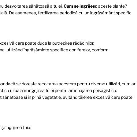
ru dezvoltarea sănătoasă a tuiei.
Cum se ingrijesc
aceste plante?
cială. De asemenea, fertilizarea periodică cu un îngrășământ specific
cesivă care poate duce la putrezirea rădăcinilor.
a, utilizând îngrășăminte specifice coniferelor, conform
oar dacă se dorește recoltarea acestora pentru diverse utilizări, cum ar
tică uzuală în îngrijirea tuiei pentru amenajarea peisagistică.
t sănătoase și în plină vegetație, evitând tăierea excesivă care poate
i îngrijirea tuia: