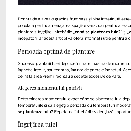
Dorința de a avea o grădină frumoasă și bine întreținută est
populară pentru amenajarea spațiilor verzi, dar pentru a le 
plantare și îngrijire. Întrebările „
cand se planteaza tuia?
” și „
c
începători, iar acest articol vă oferă informații utile pentru a 
Perioada optimă de plantare
Succesul plantării tuiei depinde în mare măsură de momentul
îngheț a trecut, sau toamna, înainte de primele înghețuri. Ac
de instalarea vremii reci sau a secetei excesive de vară.
Alegerea momentului potrivit
Determinarea momentului exact când se planteaza tuia depinde
temperaturile și să alegeți o perioadă cu temperaturi moderat
se planteaza tuia?
Repetarea întrebării evidențiază importan
Îngrijirea tuiei