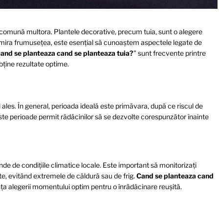
e comună multora. Plantele decorative, precum tuia, sunt o alegere
admira frumusețea, este esențial să cunoaștem aspectele legate de
and se planteaza cand se planteaza tuia?
” sunt frecvente printre
obține rezultate optime.
 ales.
În general, perioada ideală este primăvara, după ce riscul de
este perioade permit rădăcinilor să se dezvolte corespunzător înainte
 de condițiile climatice locale. Este important să monitorizați
e, evitând extremele de căldură sau de frig.
Cand se planteaza cand
ța alegerii momentului optim pentru o înrădăcinare reușită.