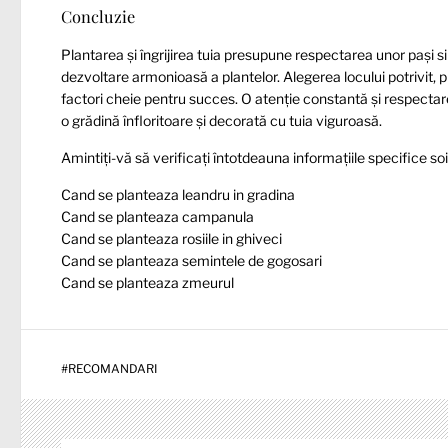
Concluzie
Plantarea și îngrijirea tuia presupune respectarea unor pași s
dezvoltare armonioasă a plantelor. Alegerea locului potrivit, p
factori cheie pentru succes. O atenție constantă și respectare
o grădină înfloritoare și decorată cu tuia viguroasă.
Amintiți-vă să verificați întotdeauna informațiile specifice soiu
Cand se planteaza leandru in gradina
Cand se planteaza campanula
Cand se planteaza rosiile in ghiveci
Cand se planteaza semintele de gogosari
Cand se planteaza zmeurul
#
RECOMANDARI