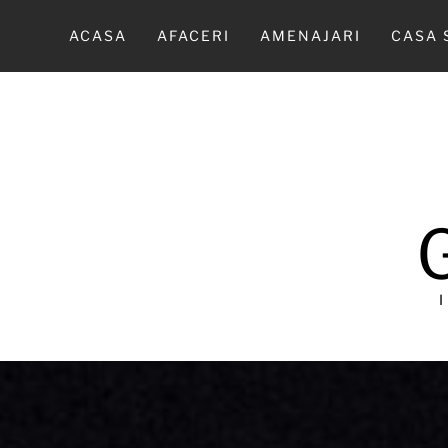
Sari
la
ACASA
AFACERI
AMENAJARI
CASA 
conținut