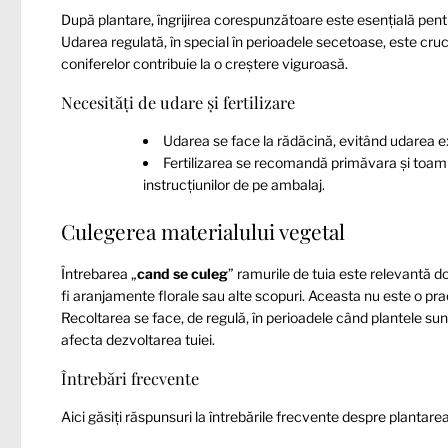
După plantare, îngrijirea corespunzătoare este esențială pent
Udarea regulată, în special în perioadele secetoase, este cru
coniferelor contribuie la o creștere viguroasă.
Necesități de udare și fertilizare
Udarea se face la rădăcină, evitând udarea ex
Fertilizarea se recomandă primăvara și toamn
instrucțiunilor de pe ambalaj.
Culegerea materialului vegetal
Întrebarea „
cand se culeg
” ramurile de tuia este relevantă d
fi aranjamente florale sau alte scopuri. Aceasta nu este o prac
Recoltarea se face, de regulă, în perioadele când plantele sun
afecta dezvoltarea tuiei.
Întrebări frecvente
Aici găsiți răspunsuri la întrebările frecvente despre plantarea ș