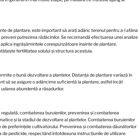
inte de plantare, este important să arați adânc terenul pentru a-l afâna
u a preveni putrezirea rădăcinilor. Se recomandă efectuarea unei analize
a aplica îngrășămintele corespunzătoare înainte de plantare.
ește fertilitatea solului și structura acestuia.
rmite o bună dezvoltare a plantelor. Distanța de plantare variază în
tant să se asigure o adâncime suficientă la plantare, astfel încât
ă udarea abundentă a răsadurilor.
rea regulată, combaterea buruienilor, prevenirea și combaterea
limatice și la stadiul de dezvoltare al plantelor. Combaterea buruienilor
ie de preferințele cultivatorului. Prevenirea și combaterea dăunătorilor
ea de pesticide, respectând întotdeauna instrucțiunile de utilizare.