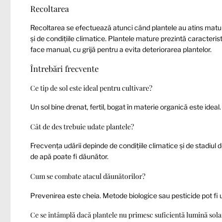
Recoltarea
Recoltarea se efectuează atunci când plantele au atins matur
și de condițiile climatice. Plantele mature prezintă caracterist
face manual, cu grijă pentru a evita deteriorarea plantelor.
Întrebări frecvente
Ce tip de sol este ideal pentru cultivare?
Un sol bine drenat, fertil, bogat în materie organică este ideal.
Cât de des trebuie udate plantele?
Frecvența udării depinde de condițiile climatice și de stadiul
de apă poate fi dăunător.
Cum se combate atacul dăunătorilor?
Prevenirea este cheia. Metode biologice sau pesticide pot fi uti
Ce se întâmplă dacă plantele nu primesc suficientă lumină sola