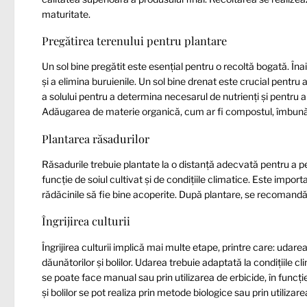
maturitate.
Pregătirea terenului pentru plantare
Un sol bine pregătit este esențial pentru o recoltă bogată. Îna
și a elimina buruienile. Un sol bine drenat este crucial pentr
a solului pentru a determina necesarul de nutrienți și pentru 
Adăugarea de materie organică, cum ar fi compostul, îmbunătăț
Plantarea răsadurilor
Răsadurile trebuie plantate la o distanță adecvată pentru a pe
funcție de soiul cultivat și de condițiile climatice. Este impor
rădăcinile să fie bine acoperite. După plantare, se recomand
Îngrijirea culturii
Îngrijirea culturii implică mai multe etape, printre care: uda
dăunătorilor și bolilor. Udarea trebuie adaptată la condițiile c
se poate face manual sau prin utilizarea de erbicide, în funcț
și bolilor se pot realiza prin metode biologice sau prin utilizar