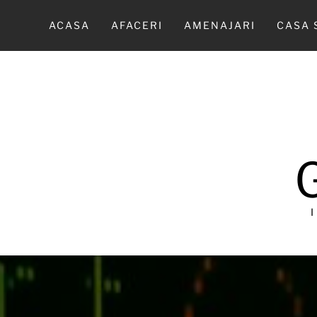
Sari
la
ACASA
AFACERI
AMENAJARI
CASA 
conținut