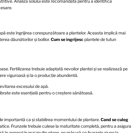
nutritive. Analiza solului este recomandată pentru a identifica
cesare.
pă este îngrijirea corespunzătoare a plantelor. Aceasta implică mai
erea dăunătorilor și bolilor.
Cum se ingrijesc
plantele de tutun
ase. Fertilizarea trebuie adaptată nevoilor plantei și se realizează pe
ștere viguroasă și la o producție abundentă.
vitarea excesului de apă.
ibrate este esențială pentru o creștere sănătoasă.
e importantă ca și stabilirea momentului de plantare.
Cand se culeg
imatice. Frunzele trebuie culese la maturitate completă, pentru a asigura
ază în general în mai multe etape, pe măsură ce frunzele ajung la