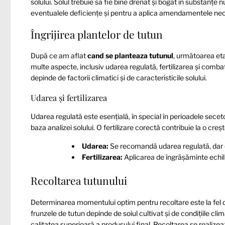
solului. Solul trebuie să fie bine drenat și bogat în substanțe 
eventualele deficiențe și pentru a aplica amendamentele ne
Îngrijirea plantelor de tutun
După ce am aflat
cand se planteaza tutunul
, următoarea eta
multe aspecte, inclusiv udarea regulată, fertilizarea și combat
depinde de factorii climatici și de caracteristicile solului.
Udarea și fertilizarea
Udarea regulată este esențială, în special în perioadele seceto
baza analizei solului. O fertilizare corectă contribuie la o cre
Udarea:
Se recomandă udarea regulată, dar e
Fertilizarea:
Aplicarea de îngrășăminte echil
Recoltarea tutunului
Determinarea momentului optim pentru recoltare este la fel d
frunzele de tutun depinde de soiul cultivat și de condițiile cl
calitatea superioară a produsului final. Recoltarea se realize