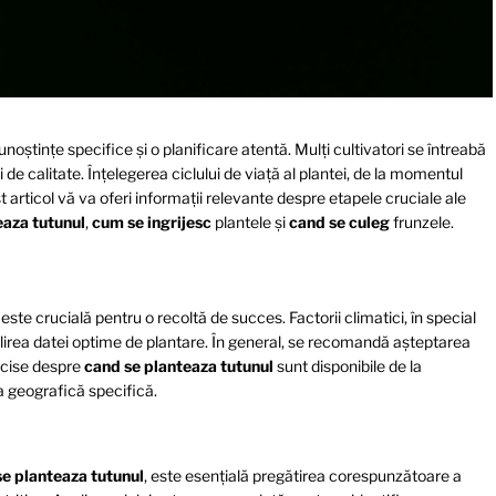
oștințe specifice și o planificare atentă. Mulți cultivatori se întreabă
 de calitate. Înțelegerea ciclului de viață al plantei, de la momentul
t articol vă va oferi informații relevante despre etapele cruciale ale
eaza tutunul
,
cum se ingrijesc
plantele și
cand se culeg
frunzele.
te crucială pentru o recoltă de succes. Factorii climatici, în special
abilirea datei optime de plantare. În general, se recomandă aşteptarea
ecise despre
cand se planteaza tutunul
sunt disponibile de la
na geografică specifică.
se planteaza tutunul
, este esențială pregătirea corespunzătoare a