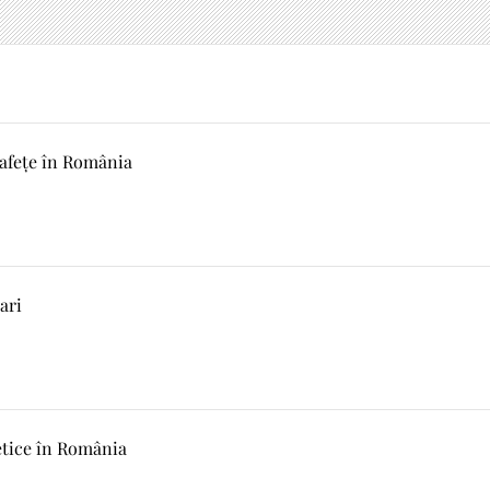
rafețe în România
ari
etice în România