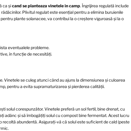
ă ca și
cand se planteaza vinetele in camp
. Îngrijirea regulată include
ădăcinilor. Plivitul regulat este esențial pentru a elimina buruienile
pentru plante solanacee, va contribui la o creștere viguroasă și la o
pista eventualele probleme.
ve, în funcție de necesități.
ice. Vinetele se culeg atunci când au ajuns la dimensiunea și culoarea
imp, pentru a evita supramaturizarea și pierderea calității.
ti solul corespunzător. Vinetele preferă un sol fertil, bine drenat, cu
pați adânc și să îmbogățiți solul cu compost bine fermentat. Acest lucru
 o recoltă abundentă. Asigurați-vă că solul este suficient de cald (peste
rmic.