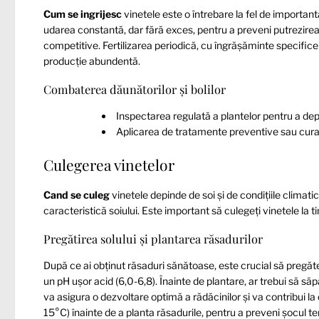
Cum se ingrijesc
vinetele este o întrebare la fel de important
udarea constantă, dar fără exces, pentru a preveni putrezirea r
competitive. Fertilizarea periodică, cu îngrășăminte specifice 
producție abundentă.
Combaterea dăunătorilor și bolilor
Inspectarea regulată a plantelor pentru a de
Aplicarea de tratamente preventive sau curati
Culegerea vinetelor
Cand se culeg
vinetele depinde de soi și de condițiile climat
caracteristică soiului. Este important să culegeți vinetele la t
Pregătirea solului și plantarea răsadurilor
După ce ai obținut răsaduri sănătoase, este crucial să pregăteș
un pH ușor acid (6,0-6,8). Înainte de plantare, ar trebui să să
va asigura o dezvoltare optimă a rădăcinilor și va contribui la
15°C) înainte de a planta răsadurile, pentru a preveni șocul te