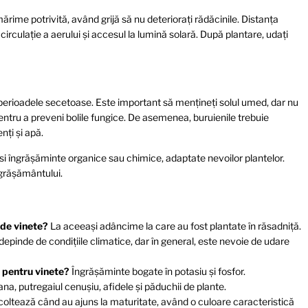
ărime potrivită, având grijă să nu deteriorați rădăcinile. Distanța
irculație a aerului și accesul la lumină solară. După plantare, udați
 perioadele secetoase. Este important să mențineți solul umed, dar nu
pentru a preveni bolile fungice. De asemenea, buruienile trebuie
nți și apă.
osi îngrășăminte organice sau chimice, adaptate nevoilor plantelor.
ngrășământului.
 de vinete?
La aceeași adâncime la care au fost plantate în răsadniță.
epinde de condițiile climatice, dar în general, este nevoie de udare
t pentru vinete?
Îngrășăminte bogate în potasiu și fosfor.
a, putregaiul cenușiu, afidele și păduchii de plante.
coltează când au ajuns la maturitate, având o culoare caracteristică