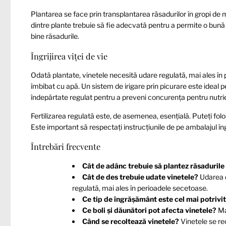
Plantarea se face prin transplantarea răsadurilor în gropi de m
dintre plante trebuie să fie adecvată pentru a permite o bună c
bine răsadurile.
Îngrijirea viței de vie
Odată plantate, vinetele necesită udare regulată, mai ales în
îmbibat cu apă. Un sistem de irigare prin picurare este ideal 
îndepărtate regulat pentru a preveni concurența pentru nutrie
Fertilizarea regulată este, de asemenea, esențială. Puteți fol
Este important să respectați instrucțiunile de pe ambalajul î
Întrebări frecvente
Cât de adânc trebuie să plantez răsadurile
Cât de des trebuie udate vinetele?
Udarea d
regulată, mai ales în perioadele secetoase.
Ce tip de îngrășământ este cel mai potrivi
Ce boli și dăunători pot afecta vinetele?
Man
Când se recoltează vinetele?
Vinetele se re