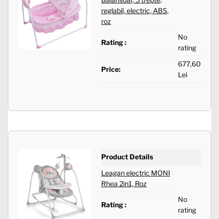
reglabil, electric, ABS,
roz
No
Rating :
rating
677,60
Price:
Lei
Product Details
Leagan electric MONI
Rhea 2in1, Roz
No
Rating :
rating