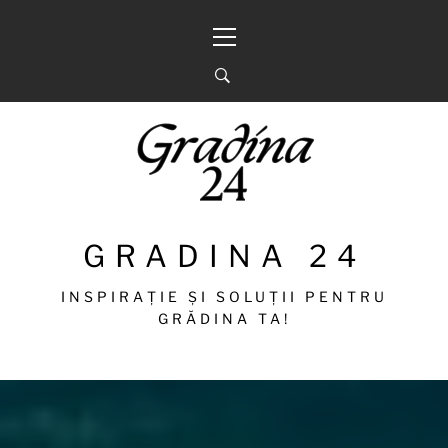
Sari
Meniu
la
principal
conținut
GRADINA 24
INSPIRAȚIE ȘI SOLUȚII PENTRU
GRĂDINA TA!