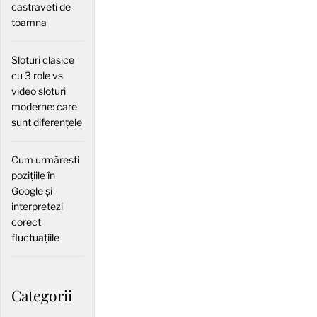
castraveti de
toamna
Sloturi clasice
cu 3 role vs
video sloturi
moderne: care
sunt diferențele
Cum urmărești
pozițiile în
Google și
interpretezi
corect
fluctuațiile
Categorii