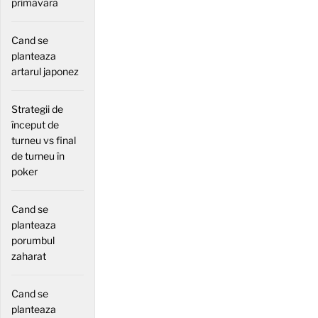
primavara
Cand se
planteaza
artarul japonez
Strategii de
început de
turneu vs final
de turneu în
poker
Cand se
planteaza
porumbul
zaharat
Cand se
planteaza