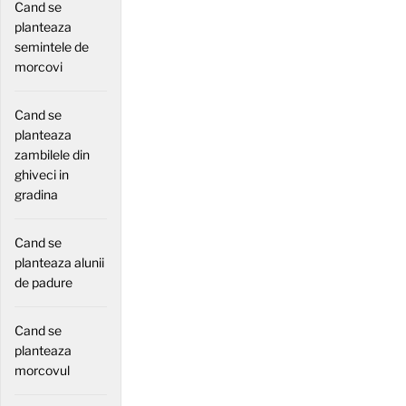
Cand se
planteaza
semintele de
morcovi
Cand se
planteaza
zambilele din
ghiveci in
gradina
Cand se
planteaza alunii
de padure
Cand se
planteaza
morcovul