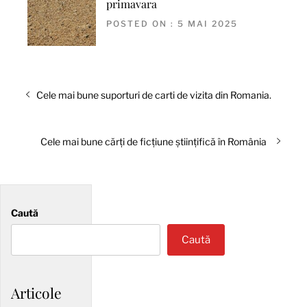
primavara
POSTED ON : 5 MAI 2025
Navigare
Articolul
Cele mai bune suporturi de carti de vizita din Romania.
în
anterior:
articole
Articolul
Cele mai bune cărți de ficțiune științifică în România
următor:
Caută
Caută
Articole