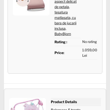
aspect delicat
de petala,
tesatura
matlasata, cu
bara de jucarii
inclusa,
BabyBjorn
No rating
Rating :
1.059,00
Price:
Lei
Product Details
Balansoar, 5 trepte,