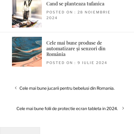
Cand se planteaza tufanica
POSTED ON : 28 NOIEMBRIE
2024
Cele mai bune produse de
automatizare și senzori din
România
POSTED ON : 9 IULIE 2024
Navigare
Articolul
Cele mai bune jucarii pentru bebelusi din Romania.
în
anterior:
articole
Articolul
Cele mai bune folii de protectie ecran tableta in 2024.
următor: