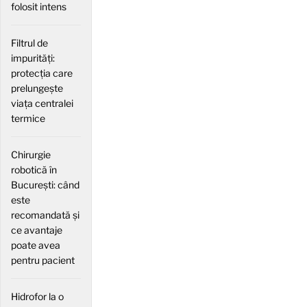
folosit intens
Filtrul de
impurități:
protecția care
prelungește
viața centralei
termice
Chirurgie
robotică în
București: când
este
recomandată și
ce avantaje
poate avea
pentru pacient
Hidrofor la o