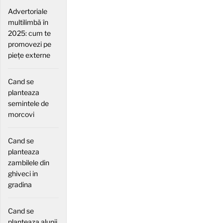
Advertoriale
multilimbă în
2025: cum te
promovezi pe
piețe externe
Cand se
planteaza
semintele de
morcovi
Cand se
planteaza
zambilele din
ghiveci in
gradina
Cand se
planteaza alunii