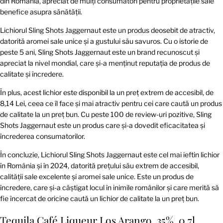
din România, apreciat de mulți consumatori pentru proprietățile sale
benefice asupra sănătății.
Lichiorul Sling Shots Jaggernaut este un produs deosebit de atractiv,
datorită aromei sale unice și a gustului său savuros. Cu o istorie de
peste 5 ani, Sling Shots Jaggernaut este un brand recunoscut și
apreciat la nivel mondial, care și-a menținut reputația de produs de
calitate și încredere.
În plus, acest lichior este disponibil la un preț extrem de accesibil, de
8,14 Lei, ceea ce îl face și mai atractiv pentru cei care caută un produs
de calitate la un preț bun. Cu peste 100 de review-uri pozitive, Sling
Shots Jaggernaut este un produs care și-a dovedit eficacitatea și
încrederea consumatorilor.
În concluzie, Lichiorul Sling Shots Jaggernaut este cel mai ieftin lichior
în România și în 2024, datorită prețului său extrem de accesibil,
calității sale excelente și aromei sale unice. Este un produs de
încredere, care și-a câștigat locul în inimile românilor și care merită să
fie încercat de oricine caută un lichior de calitate la un preț bun.
Tequila Café Liqueur Los Arango, 35%, 0.7l