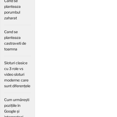
Cand se
planteaza
porumbul
zaharat
Cand se
planteaza
castraveti de
toamna
Sloturi clasice
cu 3 role vs
video sloturi
moderne: care
sunt diferențele
Cum urmărești
pozițiile în
Google și
interpretezi