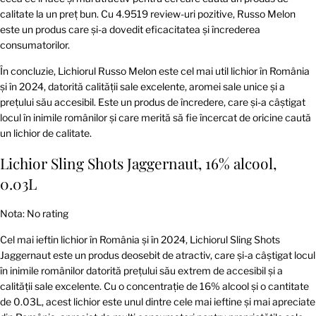
calitate la un preț bun. Cu 4.9519 review-uri pozitive, Russo Melon
este un produs care și-a dovedit eficacitatea și încrederea
consumatorilor.
În concluzie, Lichiorul Russo Melon este cel mai util lichior în România
și în 2024, datorită calității sale excelente, aromei sale unice și a
prețului său accesibil. Este un produs de încredere, care și-a câștigat
locul în inimile românilor și care merită să fie încercat de oricine caută
un lichior de calitate.
Lichior Sling Shots Jaggernaut, 16% alcool,
0.03L
Nota: No rating
Cel mai ieftin lichior în România și în 2024, Lichiorul Sling Shots
Jaggernaut este un produs deosebit de atractiv, care și-a câștigat locul
în inimile românilor datorită prețului său extrem de accesibil și a
calității sale excelente. Cu o concentrație de 16% alcool și o cantitate
de 0.03L, acest lichior este unul dintre cele mai ieftine și mai apreciate