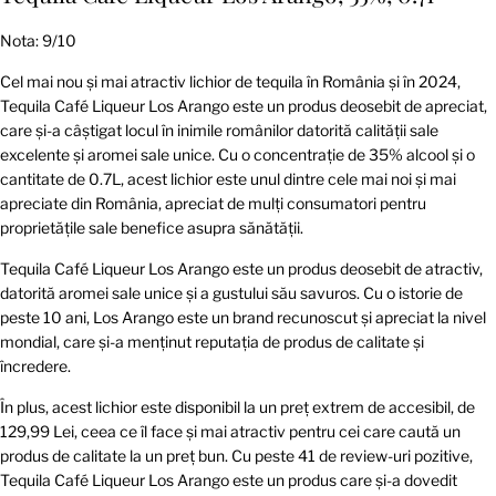
Nota: 9/10
Cel mai nou și mai atractiv lichior de tequila în România și în 2024,
Tequila Café Liqueur Los Arango este un produs deosebit de apreciat,
care și-a câștigat locul în inimile românilor datorită calității sale
excelente și aromei sale unice. Cu o concentrație de 35% alcool și o
cantitate de 0.7L, acest lichior este unul dintre cele mai noi și mai
apreciate din România, apreciat de mulți consumatori pentru
proprietățile sale benefice asupra sănătății.
Tequila Café Liqueur Los Arango este un produs deosebit de atractiv,
datorită aromei sale unice și a gustului său savuros. Cu o istorie de
peste 10 ani, Los Arango este un brand recunoscut și apreciat la nivel
mondial, care și-a menținut reputația de produs de calitate și
încredere.
În plus, acest lichior este disponibil la un preț extrem de accesibil, de
129,99 Lei, ceea ce îl face și mai atractiv pentru cei care caută un
produs de calitate la un preț bun. Cu peste 41 de review-uri pozitive,
Tequila Café Liqueur Los Arango este un produs care și-a dovedit