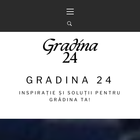
Sari
Meniu
la
principal
conținut
GRADINA 24
INSPIRAȚIE ȘI SOLUȚII PENTRU
GRĂDINA TA!