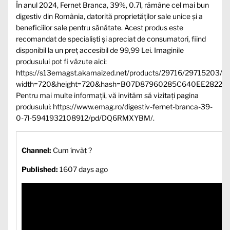
În anul 2024, Fernet Branca, 39%, 0.7l, rămâne cel mai bun
digestiv din România, datorită proprietăților sale unice și a
beneficiilor sale pentru sănătate. Acest produs este
recomandat de specialiști și apreciat de consumatori, fiind
disponibil la un preț accesibil de 99,99 Lei. Imaginile
produsului pot fi văzute aici:
https://s13emagst.akamaized.net/products/29716/29715203
width=720&height=720&hash=B07D87960285C640EE28229
Pentru mai multe informații, vă invităm să vizitați pagina
produsului: https://www.emag.ro/digestiv-fernet-branca-39-
0-7l-5941932108912/pd/DQ6RMXYBM/.
Channel:
Cum învăț ?
Published:
1607 days ago