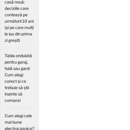
casă nouă:
deciziile care
contează pe
următorii 10 ani
(și pe care mulți
le iau din prima
zi greșit)
Tabla ondulată
pentru garaj,
hală sau gard:
Cum alegi
corect și ce
trebuie să știi
înainte să
comanzi
Cum alegi cele
mai bune
electrocasnice?