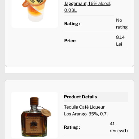
Jaggernaut, 16% alcool,
0.03L
No
Rating :
rating
8,14
Price:
Lei
Product Details
Tequila Café Liqueur
Los Arango, 35%, 0.7l
41
Rating :
review(1)