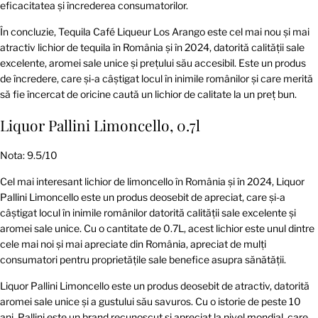
eficacitatea și încrederea consumatorilor.
În concluzie, Tequila Café Liqueur Los Arango este cel mai nou și mai
atractiv lichior de tequila în România și în 2024, datorită calității sale
excelente, aromei sale unice și prețului său accesibil. Este un produs
de încredere, care și-a câștigat locul în inimile românilor și care merită
să fie încercat de oricine caută un lichior de calitate la un preț bun.
Liquor Pallini Limoncello, 0.7l
Nota: 9.5/10
Cel mai interesant lichior de limoncello în România și în 2024, Liquor
Pallini Limoncello este un produs deosebit de apreciat, care și-a
câștigat locul în inimile românilor datorită calității sale excelente și
aromei sale unice. Cu o cantitate de 0.7L, acest lichior este unul dintre
cele mai noi și mai apreciate din România, apreciat de mulți
consumatori pentru proprietățile sale benefice asupra sănătății.
Liquor Pallini Limoncello este un produs deosebit de atractiv, datorită
aromei sale unice și a gustului său savuros. Cu o istorie de peste 10
ani, Pallini este un brand recunoscut și apreciat la nivel mondial, care