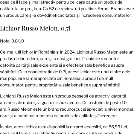
ceea ce îl face și mai atractiv pentru cei care caută un produs de
calitate la un preț bun. Cu 52 de review-uri pozitive, Fernet Branca este
un produs care și-a dovedit eficacitatea și încrederea consumatorilor.
Lichior Russo Melon, 0.7l
Nota: 9.8/10
Cel mai util lichior în România și în 2024, Lichiorul Russo Melon este un
produs de încredere, care și-a câștigat locul în inimile românilor
datorită calității sale excelente și a efectelor sale benefice asupra
sănătății. Cu o concentrație de 0.7l, acest lichior este unul dintre cele
mai populare și mai apreciate din România, apreciat de mulți
consumatori pentru proprietățile sale benefice asupra sănătății.
Lichiorul Russo Melon este un produs deosebit de atractiv, datorită
aromei sale unice și a gustului său savuros. Cu o istorie de peste 10
ani, Russo Melon este un brand recunoscut și apreciat la nivel mondial,
care și-a menținut reputația de produs de calitate și încredere.
În plus, acest lichior este disponibil la un preț accesibil, de 56,99 Lei,
ceea ce îl face și mai atractiv pentru cei care caută un produs de