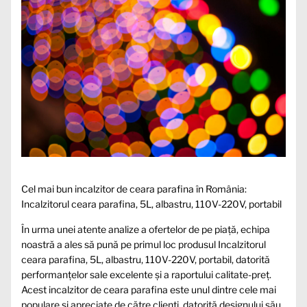
Cel mai bun incalzitor de ceara parafina în România:
Incalzitorul ceara parafina, 5L, albastru, 110V-220V, portabil
În urma unei atente analize a ofertelor de pe piață, echipa
noastră a ales să pună pe primul loc produsul Incalzitorul
ceara parafina, 5L, albastru, 110V-220V, portabil, datorită
performanțelor sale excelente și a raportului calitate-preț.
Acest incalzitor de ceara parafina este unul dintre cele mai
populare și apreciate de către clienți, datorită designului său