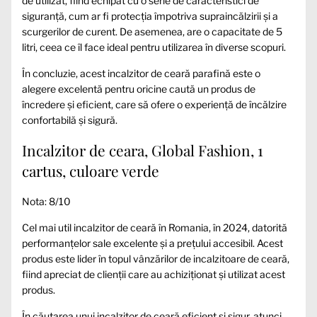
de utilizat, fiind echipat cu o serie de caracteristici de
siguranță, cum ar fi protecția împotriva supraincălzirii și a
scurgerilor de curent. De asemenea, are o capacitate de 5
litri, ceea ce îl face ideal pentru utilizarea în diverse scopuri.
În concluzie, acest incalzitor de ceară parafină este o
alegere excelentă pentru oricine caută un produs de
încredere și eficient, care să ofere o experiență de încălzire
confortabilă și sigură.
Incalzitor de ceara, Global Fashion, 1
cartus, culoare verde
Nota: 8/10
Cel mai util incalzitor de ceară în Romania, în 2024, datorită
performanțelor sale excelente și a prețului accesibil. Acest
produs este lider în topul vânzărilor de incalzitoare de ceară,
fiind apreciat de clienții care au achiziționat și utilizat acest
produs.
În căutarea unui incalzitor de ceară eficient și sigur, atunci