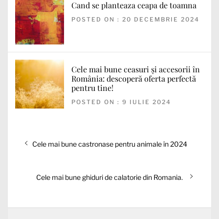
Cand se planteaza ceapa de toamna
POSTED ON : 20 DECEMBRIE 2024
Cele mai bune ceasuri și accesorii în
România: descoperă oferta perfectă
pentru tine!
POSTED ON : 9 IULIE 2024
Navigare
Articolul
Cele mai bune castronase pentru animale în 2024
în
anterior:
articole
Articolul
Cele mai bune ghiduri de calatorie din Romania.
următor: