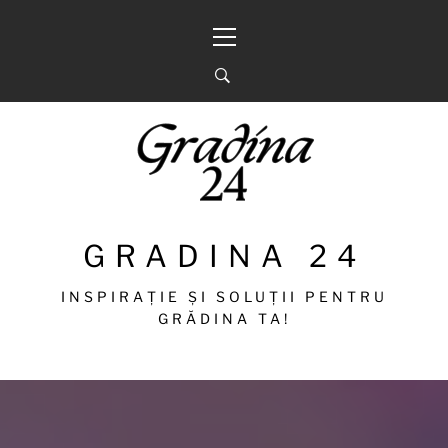
Sari
Meniu
la
principal
conținut
GRADINA 24
INSPIRAȚIE ȘI SOLUȚII PENTRU
GRĂDINA TA!