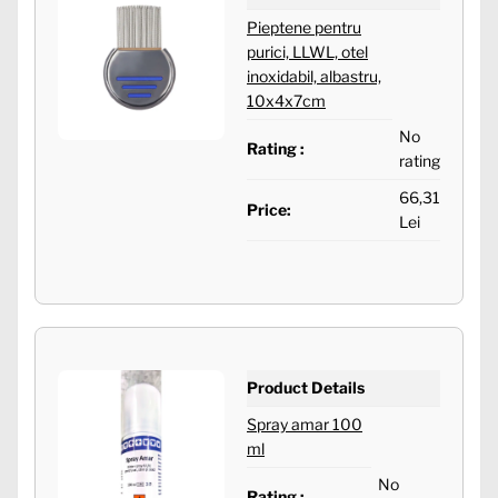
Pieptene pentru
purici, LLWL, otel
inoxidabil, albastru,
10x4x7cm
No
Rating :
rating
66,31
Price:
Lei
Product Details
Spray amar 100
ml
No
Rating :