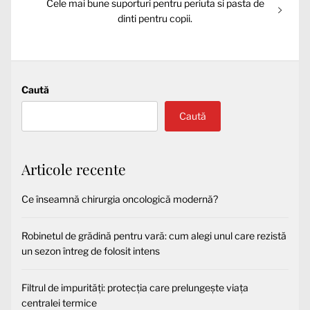
Articolul
Cele mai bune suporturi pentru periuta si pasta de
următor:
dinti pentru copii.
Caută
Caută
Articole recente
Ce înseamnă chirurgia oncologică modernă?
Robinetul de grădină pentru vară: cum alegi unul care rezistă
un sezon întreg de folosit intens
Filtrul de impurități: protecția care prelungește viața
centralei termice