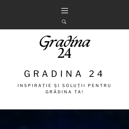
Sari
Meniu
la
principal
conținut
GRADINA 24
INSPIRAȚIE ȘI SOLUȚII PENTRU
GRĂDINA TA!