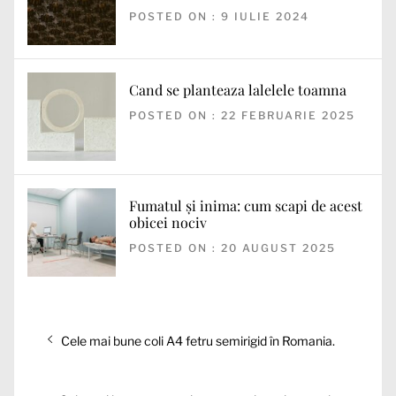
POSTED ON : 9 IULIE 2024
Cand se planteaza lalelele toamna
POSTED ON : 22 FEBRUARIE 2025
Fumatul și inima: cum scapi de acest
obicei nociv
POSTED ON : 20 AUGUST 2025
Navigare
Articolul
Cele mai bune coli A4 fetru semirigid în Romania.
în
anterior:
articole