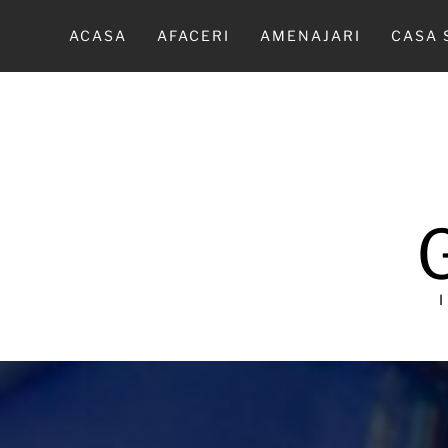
Sari
la
ACASA
AFACERI
AMENAJARI
CASA 
conținut