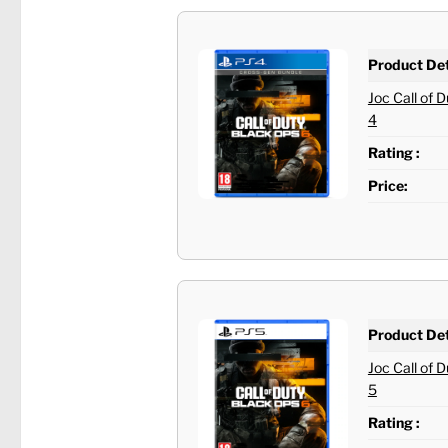
Product Det
Joc Call of 
4
Rating :
Price:
Product Det
Joc Call of 
5
Rating :