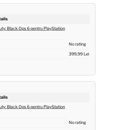
ails
Duty: Black Ops 6 pentru PlayStation
No rating
399,99 Lei
ails
Duty: Black Ops 6 pentru PlayStation
No rating