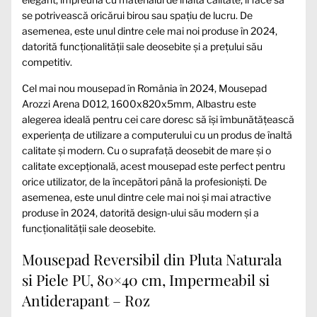
se potrivească oricărui birou sau spațiu de lucru. De
asemenea, este unul dintre cele mai noi produse în 2024,
datorită funcționalității sale deosebite și a prețului său
competitiv.
Cel mai nou mousepad în România în 2024, Mousepad
Arozzi Arena D012, 1600x820x5mm, Albastru este
alegerea ideală pentru cei care doresc să își îmbunătățească
experiența de utilizare a computerului cu un produs de înaltă
calitate și modern. Cu o suprafață deosebit de mare și o
calitate excepțională, acest mousepad este perfect pentru
orice utilizator, de la începători până la profesioniști. De
asemenea, este unul dintre cele mai noi și mai atractive
produse în 2024, datorită design-ului său modern și a
funcționalității sale deosebite.
Mousepad Reversibil din Pluta Naturala
si Piele PU, 80×40 cm, Impermeabil si
Antiderapant – Roz