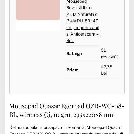
Mousepad
Reversibil din
Pluta Naturala si
Piele PU, 80×40
cm, Impermeabil
si Antiderapant –
Roz
51
Rating :
review(1)
47,38
Price:
Lei
Mousepad Quazar Egerpad QZR-WC-08-
BL, wireless Qi, negru, 295x220x8mm
Cel mai popular mousepad din România, Mousepad Quazar
Egerpad QZR-WC-08-BL, este un accesoriu deosebit de util