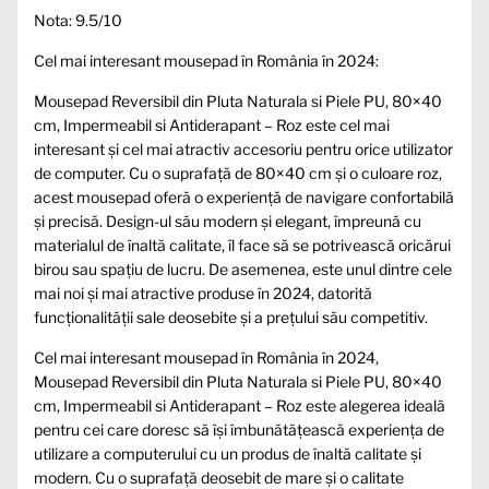
Nota: 9.5/10
Cel mai interesant mousepad în România în 2024:
Mousepad Reversibil din Pluta Naturala si Piele PU, 80×40
cm, Impermeabil si Antiderapant – Roz este cel mai
interesant și cel mai atractiv accesoriu pentru orice utilizator
de computer. Cu o suprafață de 80×40 cm și o culoare roz,
acest mousepad oferă o experiență de navigare confortabilă
și precisă. Design-ul său modern și elegant, împreună cu
materialul de înaltă calitate, îl face să se potrivească oricărui
birou sau spațiu de lucru. De asemenea, este unul dintre cele
mai noi și mai atractive produse în 2024, datorită
funcționalității sale deosebite și a prețului său competitiv.
Cel mai interesant mousepad în România în 2024,
Mousepad Reversibil din Pluta Naturala si Piele PU, 80×40
cm, Impermeabil si Antiderapant – Roz este alegerea ideală
pentru cei care doresc să își îmbunătățească experiența de
utilizare a computerului cu un produs de înaltă calitate și
modern. Cu o suprafață deosebit de mare și o calitate