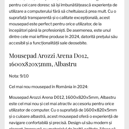
pentru cei care doresc să își îmbunătățească experiența de
utilizare a computerului fără să cheltuiască prea mult. Cu o
suprafață transparentă și o calitate excepțională, acest
mousepad este perfect pentru orice utilizator, de la
începători până la profesioniști. De asemenea, este unul
dintre cele mai ieftine produse în 2024, datorită prețului său
accesibil și a funcționalității sale deosebite.
Mousepad Arozzi Arena D012,
1600x820x5mm, Albastru
Nota: 9/10
Cel mai nou mousepad în România în 2024:
Mousepad Arozzi Arena D012, 1600x820x5mm, Albastru
este cel mai nou și cel mai atractiv accesoriu pentru orice
utilizator de computer. Cu o suprafață de 1600x820x5mm
și o culoare albastră, acest mousepad oferă o experiență de
navigare confortabilă și precisă. Design-ul său modern și
elegant, împreună cu materialul de înaltă calitate, îl face să