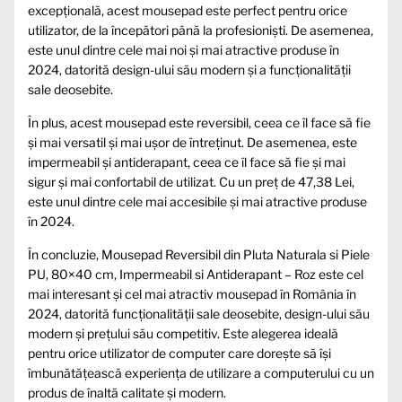
excepțională, acest mousepad este perfect pentru orice
utilizator, de la începători până la profesioniști. De asemenea,
este unul dintre cele mai noi și mai atractive produse în
2024, datorită design-ului său modern și a funcționalității
sale deosebite.
În plus, acest mousepad este reversibil, ceea ce îl face să fie
și mai versatil și mai ușor de întreținut. De asemenea, este
impermeabil și antiderapant, ceea ce îl face să fie și mai
sigur și mai confortabil de utilizat. Cu un preț de 47,38 Lei,
este unul dintre cele mai accesibile și mai atractive produse
în 2024.
În concluzie, Mousepad Reversibil din Pluta Naturala si Piele
PU, 80×40 cm, Impermeabil si Antiderapant – Roz este cel
mai interesant și cel mai atractiv mousepad în România în
2024, datorită funcționalității sale deosebite, design-ului său
modern și prețului său competitiv. Este alegerea ideală
pentru orice utilizator de computer care dorește să își
îmbunătățească experiența de utilizare a computerului cu un
produs de înaltă calitate și modern.