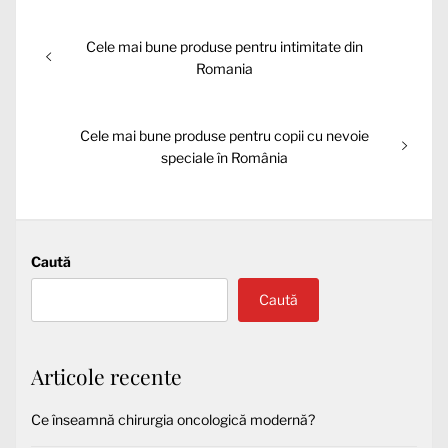
Navigare
Articolul
Cele mai bune produse pentru intimitate din
în
anterior:
Romania
articole
Articolul
Cele mai bune produse pentru copii cu nevoie
următor:
speciale în România
Caută
Caută
Articole recente
Ce înseamnă chirurgia oncologică modernă?