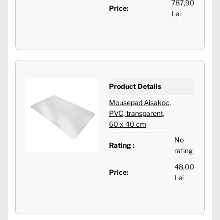
787,90
Price:
Lei
Product Details
Mousepad Aisakoc,
PVC, transparent,
60 x 40 cm
No
Rating :
rating
48,00
Price:
Lei