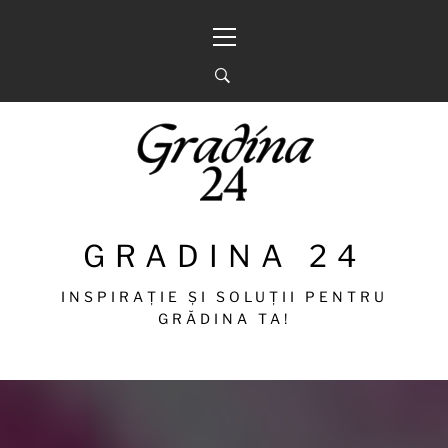
Sari
Meniu
la
principal
conținut
GRADINA 24
INSPIRAȚIE ȘI SOLUȚII PENTRU
GRĂDINA TA!