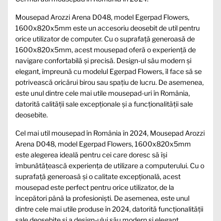
Mousepad Arozzi Arena D048, model Egerpad Flowers,
1600x820x5mm este un accesoriu deosebit de util pentru
orice utilizator de computer. Cu o suprafață generoasă de
1600x820x5mm, acest mousepad oferă o experiență de
navigare confortabilă și precisă. Design-ul său modern și
elegant, împreună cu modelul Egerpad Flowers, îl face să se
potrivească oricărui birou sau spațiu de lucru. De asemenea,
este unul dintre cele mai utile mousepad-uri în România,
datorită calității sale excepționale și a funcționalității sale
deosebite.
Cel mai util mousepad în România în 2024, Mousepad Arozzi
Arena D048, model Egerpad Flowers, 1600x820x5mm
este alegerea ideală pentru cei care doresc să își
îmbunătățească experiența de utilizare a computerului. Cu o
suprafață generoasă și o calitate excepțională, acest
mousepad este perfect pentru orice utilizator, de la
începători până la profesioniști. De asemenea, este unul
dintre cele mai utile produse în 2024, datorită funcționalității
sale deosebite și a design-ului său modern și elegant.