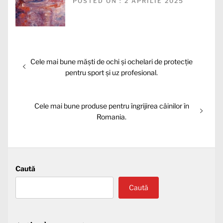
POSTED ON : 2 APRILIE 2025
Navigare
Articolul
Cele mai bune măști de ochi și ochelari de protecție
în
anterior:
pentru sport și uz profesional.
articole
Articolul
Cele mai bune produse pentru îngrijirea câinilor în
următor:
Romania.
Caută
Caută