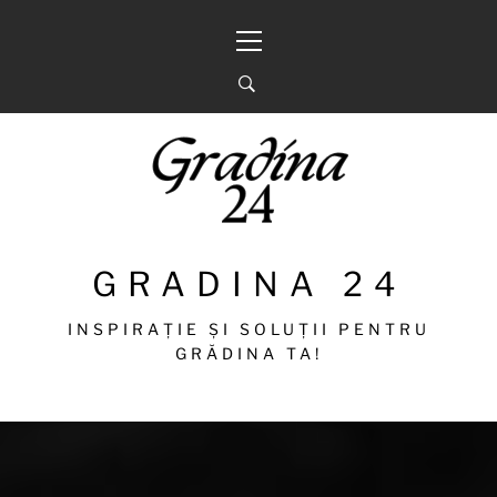
Sari
Meniu
la
principal
conținut
GRADINA 24
INSPIRAȚIE ȘI SOLUȚII PENTRU
GRĂDINA TA!