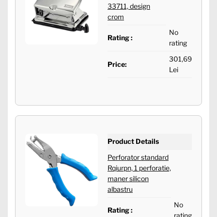
33711, design
crom
No
Rating :
rating
301,69
Price:
Lei
Product Details
Perforator standard
Rqiurpn, 1 perforatie,
maner silicon
albastru
No
Rating :
rating