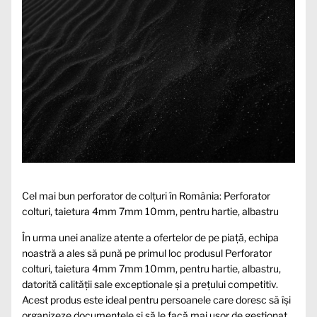
Cel mai bun perforator de colțuri în România: Perforator
colturi, taietura 4mm 7mm 10mm, pentru hartie, albastru
În urma unei analize atente a ofertelor de pe piață, echipa
noastră a ales să pună pe primul loc produsul Perforator
colturi, taietura 4mm 7mm 10mm, pentru hartie, albastru,
datorită calității sale exceptionale și a prețului competitiv.
Acest produs este ideal pentru persoanele care doresc să își
organizeze documentele și să le facă mai ușor de gestionat.