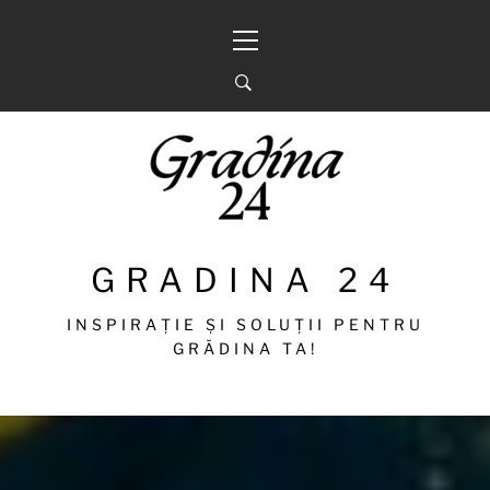
Sari
Meniu
la
principal
conținut
GRADINA 24
INSPIRAȚIE ȘI SOLUȚII PENTRU
GRĂDINA TA!