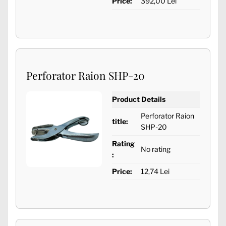
Price:
392,00 Lei
Perforator Raion SHP-20
Product Details
Perforator Raion
title:
SHP-20
Rating
No rating
:
Price:
12,74 Lei