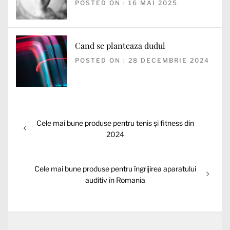
POSTED ON : 16 MAI 2025
Cand se planteaza dudul
POSTED ON : 28 DECEMBRIE 2024
Navigare
Articolul
Cele mai bune produse pentru tenis și fitness din
în
anterior:
2024
articole
Articolul
Cele mai bune produse pentru îngrijirea aparatului
următor:
auditiv în Romania