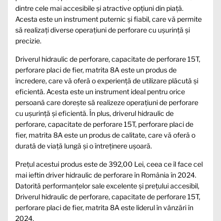
dintre cele mai accesibile și atractive opțiuni din piață.
Acesta este un instrument puternic și fiabil, care vă permite
să realizați diverse operațiuni de perforare cu ușurință și
precizie.
Driverul hidraulic de perforare, capacitate de perforare 15T,
perforare placi de fier, matrita 8A este un produs de
încredere, care vă oferă o experiență de utilizare plăcută și
eficientă. Acesta este un instrument ideal pentru orice
persoană care dorește să realizeze operațiuni de perforare
cu ușurință și eficientă. În plus, driverul hidraulic de
perforare, capacitate de perforare 15T, perforare placi de
fier, matrita 8A este un produs de calitate, care vă oferă o
durată de viață lungă și o întreținere ușoară.
Prețul acestui produs este de 392,00 Lei, ceea ce îl face cel
mai ieftin driver hidraulic de perforare în România în 2024.
Datorită performanțelor sale excelente și prețului accesibil,
Driverul hidraulic de perforare, capacitate de perforare 15T,
perforare placi de fier, matrita 8A este liderul în vânzări în
2024.