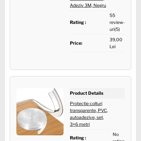
Adeziv 3M, Negru
55
Rating :
review-
uri(5)
39,00
Price:
Lei
Product Details
Protectie colturi
transparente, PVC,
autoadezive, set,
3×6 metri
No
Rating :