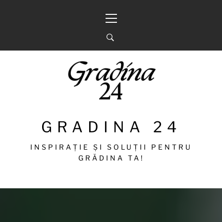
Sari
Meniu
la
principal
conținut
GRADINA 24
INSPIRAȚIE ȘI SOLUȚII PENTRU
GRĂDINA TA!