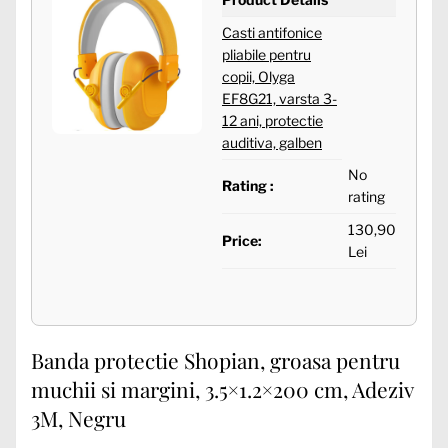
Casti antifonice
pliabile pentru
copii, Olyga
EF8G21, varsta 3-
12 ani, protectie
auditiva, galben
No
Rating :
rating
130,90
Price:
Lei
Banda protectie Shopian, groasa pentru
muchii si margini, 3.5×1.2×200 cm, Adeziv
3M, Negru