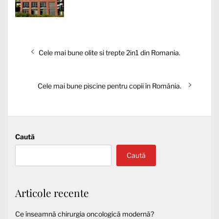
Navigare
Articolul
Cele mai bune olite si trepte 2in1 din Romania.
în
anterior:
articole
Articolul
Cele mai bune piscine pentru copii în România.
următor:
Caută
Caută
Articole recente
Ce înseamnă chirurgia oncologică modernă?