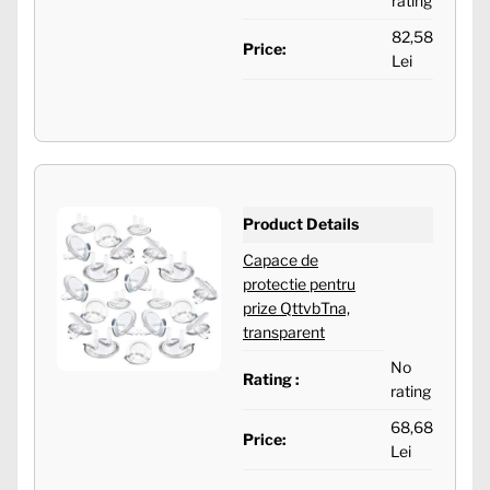
rating
82,58
Price:
Lei
Product Details
Capace de
protectie pentru
prize QttvbTna,
transparent
No
Rating :
rating
68,68
Price:
Lei