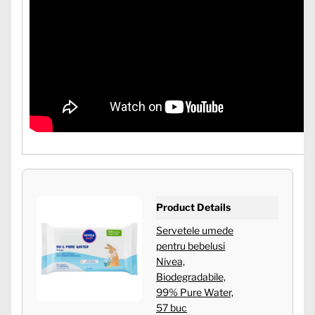
Product Details
Servetele umede
pentru bebelusi
Nivea,
Biodegradabile,
99% Pure Water,
57 buc