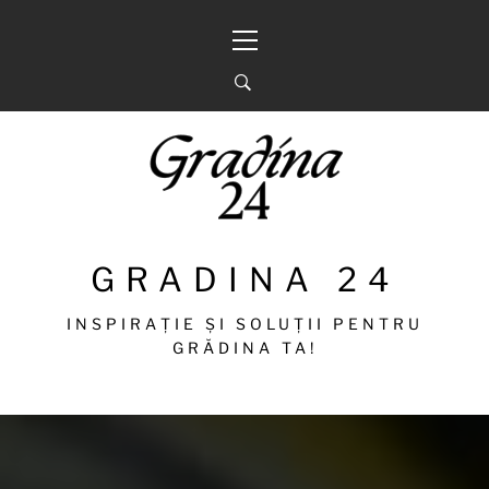
Sari
Meniu
la
principal
conținut
GRADINA 24
INSPIRAȚIE ȘI SOLUȚII PENTRU
GRĂDINA TA!