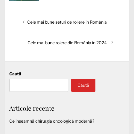
Navigare
Articolul
Cele mai bune seturi de rollere în România
în
anterior:
articole
Articolul
Cele mai bune rolere din România în 2024
următor:
Caută
Caută
Articole recente
Ce înseamnă chirurgia oncologică modernă?