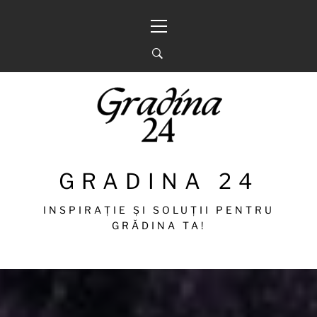
Sari
Meniu
la
principal
conținut
GRADINA 24
INSPIRAȚIE ȘI SOLUȚII PENTRU
GRĂDINA TA!