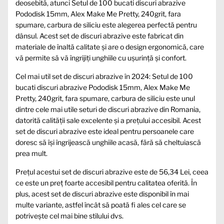
deosebită, atunci Setul de 100 bucati discuri abrazive
Pododisk 15mm, Alex Make Me Pretty, 240grit, fara
spumare, carbura de siliciu este alegerea perfectă pentru
dânsul. Acest set de discuri abrazive este fabricat din
materiale de înaltă calitate și are o design ergonomică, care
vă permite să vă îngrijiți unghiile cu ușurință și confort.
Cel mai util set de discuri abrazive în 2024: Setul de 100
bucati discuri abrazive Pododisk 15mm, Alex Make Me
Pretty, 240grit, fara spumare, carbura de siliciu este unul
dintre cele mai utile seturi de discuri abrazive din Romania,
datorită calității sale excelente și a prețului accesibil. Acest
set de discuri abrazive este ideal pentru persoanele care
doresc să își îngrijească unghiile acasă, fără să cheltuiască
prea mult.
Prețul acestui set de discuri abrazive este de 56,34 Lei, ceea
ce este un preț foarte accesibil pentru calitatea oferită. În
plus, acest set de discuri abrazive este disponibil în mai
multe variante, astfel încât să poată fi ales cel care se
potrivește cel mai bine stilului dvs.