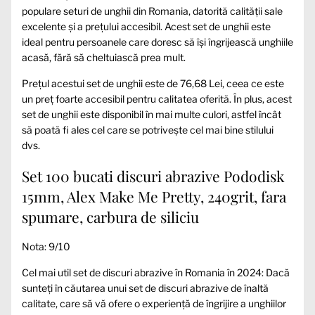
populare seturi de unghii din Romania, datorită calității sale
excelente și a prețului accesibil. Acest set de unghii este
ideal pentru persoanele care doresc să își îngrijească unghiile
acasă, fără să cheltuiască prea mult.
Prețul acestui set de unghii este de 76,68 Lei, ceea ce este
un preț foarte accesibil pentru calitatea oferită. În plus, acest
set de unghii este disponibil în mai multe culori, astfel încât
să poată fi ales cel care se potrivește cel mai bine stilului
dvs.
Set 100 bucati discuri abrazive Pododisk
15mm, Alex Make Me Pretty, 240grit, fara
spumare, carbura de siliciu
Nota: 9/10
Cel mai util set de discuri abrazive în Romania în 2024: Dacă
sunteți în căutarea unui set de discuri abrazive de înaltă
calitate, care să vă ofere o experiență de îngrijire a unghiilor