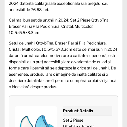
2024 datorită calității sale exceptionale și a prețului său
accesibil de 76,68 Lei.
Cel mai bun set de unghii în 2024: Set 2 Piese QttvbTna,
Eraser Par si Pila Pedichiura, Cristal, Multicolor,
10.5×5.5×3.3cm
Setul de unghii QttvbTna, Eraser Par si Pila Pedichiura,
Cristal, Multicolor, 10.5×5.5×3.3cm este cel mai bun în 2024
datorită următoarelor motive: are o calitate superioară, este
disponibil la un preț accesibil și are o varietate de culori și
forme care îi permit să se adapteze la orice stil de unghii. De
asemenea, produsul are o imagine de înaltă calitate și o
descriere detaliată care îi permite cumpărătorului să își facă
o idee clară despre produs.
Product Details
Set 2 Piese
QttvbTna, Eraser