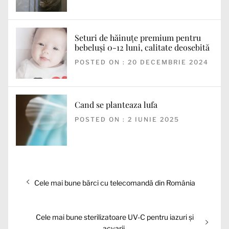
Seturi de hăinuțe premium pentru
bebeluși 0-12 luni, calitate deosebită
POSTED ON : 20 DECEMBRIE 2024
Cand se planteaza lufa
POSTED ON : 2 IUNIE 2025
Navigare
Articolul
Cele mai bune bărci cu telecomandă din România
în
anterior:
articole
Articolul
Cele mai bune sterilizatoare UV-C pentru iazuri și
următor:
acvarii.