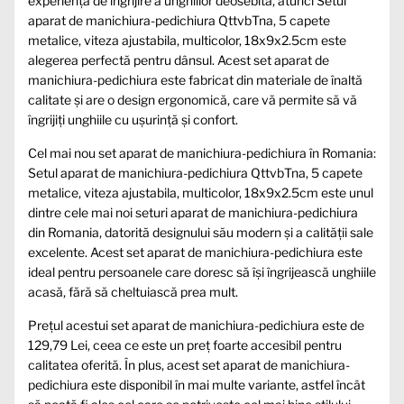
experiență de îngrijire a unghiilor deosebită, atunci Setul
aparat de manichiura-pedichiura QttvbTna, 5 capete
metalice, viteza ajustabila, multicolor, 18x9x2.5cm este
alegerea perfectă pentru dânsul. Acest set aparat de
manichiura-pedichiura este fabricat din materiale de înaltă
calitate și are o design ergonomică, care vă permite să vă
îngrijiți unghiile cu ușurință și confort.
Cel mai nou set aparat de manichiura-pedichiura în Romania:
Setul aparat de manichiura-pedichiura QttvbTna, 5 capete
metalice, viteza ajustabila, multicolor, 18x9x2.5cm este unul
dintre cele mai noi seturi aparat de manichiura-pedichiura
din Romania, datorită designului său modern și a calității sale
excelente. Acest set aparat de manichiura-pedichiura este
ideal pentru persoanele care doresc să își îngrijească unghiile
acasă, fără să cheltuiască prea mult.
Prețul acestui set aparat de manichiura-pedichiura este de
129,79 Lei, ceea ce este un preț foarte accesibil pentru
calitatea oferită. În plus, acest set aparat de manichiura-
pedichiura este disponibil în mai multe variante, astfel încât