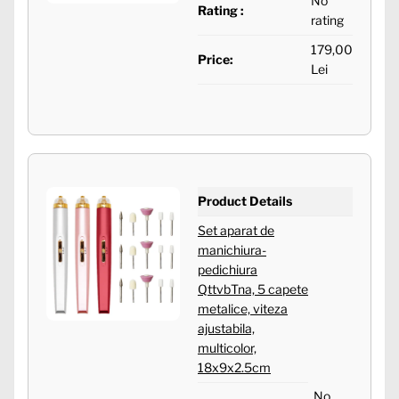
No
Rating :
rating
179,00
Price:
Lei
Product Details
Set aparat de
manichiura-
pedichiura
QttvbTna, 5 capete
metalice, viteza
ajustabila,
multicolor,
18x9x2.5cm
No