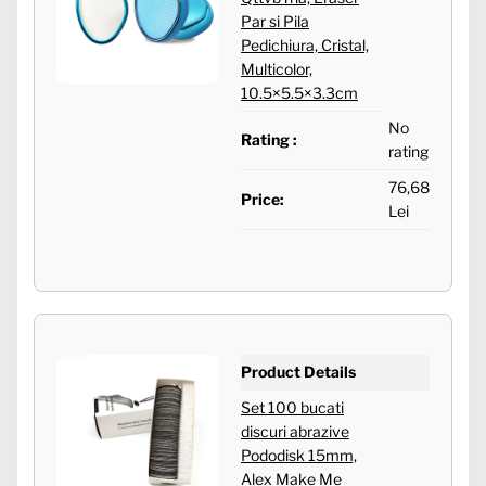
Par si Pila
Pedichiura, Cristal,
Multicolor,
10.5×5.5×3.3cm
No
Rating :
rating
76,68
Price:
Lei
Product Details
Set 100 bucati
discuri abrazive
Pododisk 15mm,
Alex Make Me