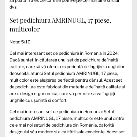
să poată fi ales cel care se potrivește cel mai bine stilului
dvs.
Set pedichiura AMRINUGL, 17 piese,
multicolor
Nota: 5/10
Cel mai interesant set de pedichiura în Romania în 2024:
Dacă sunteți în căutarea unui set de pedichiura de înaltă
calitate, care să vă ofere o experiență de îngrijire a unghiilor
deosebită, atunci Setul pedichiura AMRINUGL, 17 piese,
multicolor este alegerea perfectă pentru dânsul. Acest set
de pedichiura este fabricat din materiale de înaltă calitate și
are o design ergonomică, care vă permite să vă îngrijiți
unghiile cu ușurință și confort.
Cel mai interesant set de pedichiura în Romania: Setul
pedichiura AMRINUGL, 17 piese, multicolor este unul dintre
cele mai noi seturi de pedichiura din Romania, datorită
designului său modern și a calității sale excelente. Acest set