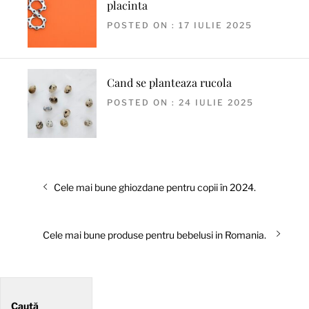
placinta
POSTED ON : 17 IULIE 2025
Cand se planteaza rucola
POSTED ON : 24 IULIE 2025
Navigare
Articolul
Cele mai bune ghiozdane pentru copii în 2024.
în
anterior:
articole
Articolul
Cele mai bune produse pentru bebelusi in Romania.
următor:
Caută