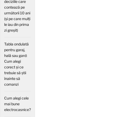
deciziile care
contează pe
următorii 10 ani
(și pe care mulți
le iau din prima
zi greșit)
Tabla ondulată
pentru garaj,
hală sau gard:
Cum alegi
corect și ce
trebuie să știi
înainte să
comanzi
Cum alegi cele
mai bune
electrocasnice?