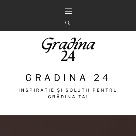
Sari
Meniu
la
principal
conținut
GRADINA 24
INSPIRAȚIE ȘI SOLUȚII PENTRU
GRĂDINA TA!