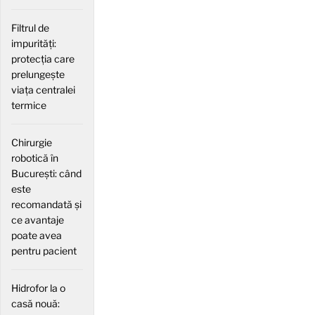
Filtrul de
impurități:
protecția care
prelungește
viața centralei
termice
Chirurgie
robotică în
București: când
este
recomandată și
ce avantaje
poate avea
pentru pacient
Hidrofor la o
casă nouă: