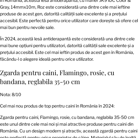
În România, această lesă antiderapantă, cu maner JK9 IDC Color &
Gray, 14mmx10m, Roz este considerată una dintre cele mai ieftine
produse de acest gen, datorită calității sale excelente și a prețului
accesibil. Este perfectă pentru orice utilizator care dorește să ofere cel
mai bun pentru nevoile sale.
În 2024, această lesă antiderapantă este considerată una dintre cele
mai bune opțiuni pentru utilizatori, datorită calității sale excelente și a
prețului accesibil. Este cel mai ieftin produs de acest gen în România,
făcându-l o alegere ideală pentru orice utilizator.
Zgarda pentru caini, Flamingo, rosie, cu
bandana, reglabila 35-50 cm
Nota: 8/10
Cel mai nou produs de top pentru caini în România în 2024:
Zgarda pentru caini, Flamingo, rosie, cu bandana, reglabila 35-50 cm
este unul dintre cele mai noi și mai atractive produse pentru caini din
România. Cu un design modern și atractiv, această zgardă pentru caini
este perfectă pentru orice proprietar de câine. Materialul său de înaltă