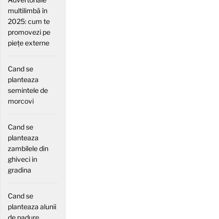
multilimbă în
2025: cum te
promovezi pe
piețe externe
Cand se
planteaza
semintele de
morcovi
Cand se
planteaza
zambilele din
ghiveci in
gradina
Cand se
planteaza alunii
de padure