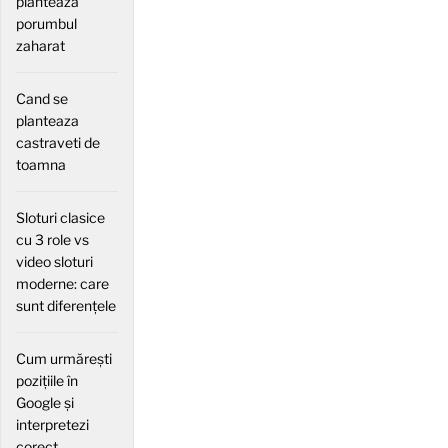
planteaza
porumbul
zaharat
Cand se
planteaza
castraveti de
toamna
Sloturi clasice
cu 3 role vs
video sloturi
moderne: care
sunt diferențele
Cum urmărești
pozițiile în
Google și
interpretezi
corect