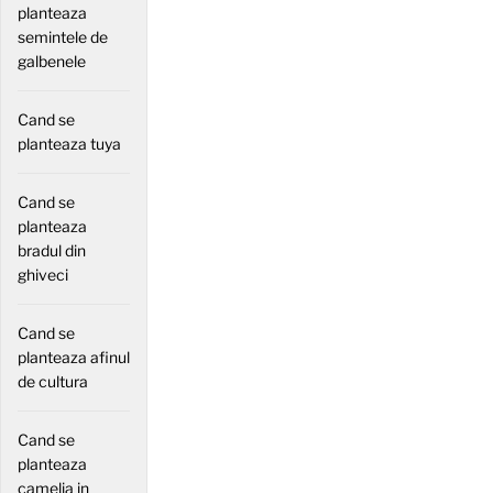
planteaza
semintele de
galbenele
Cand se
planteaza tuya
Cand se
planteaza
bradul din
ghiveci
Cand se
planteaza afinul
de cultura
Cand se
planteaza
camelia in