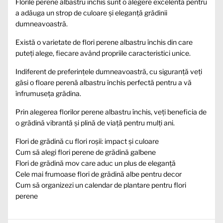
Florile perene albastru închis sunt o alegere excelentă pentru
a adăuga un strop de culoare și eleganță grădinii
dumneavoastră.
Există o varietate de flori perene albastru închis din care
puteți alege, fiecare având propriile caracteristici unice.
Indiferent de preferințele dumneavoastră, cu siguranță veți
găsi o floare perenă albastru închis perfectă pentru a vă
înfrumuseța grădina.
Prin alegerea florilor perene albastru închis, veți beneficia de
o grădină vibrantă și plină de viață pentru mulți ani.
Flori de grădină cu flori roșii: impact și culoare
Cum să alegi flori perene de grădină galbene
Flori de grădină mov care aduc un plus de eleganță
Cele mai frumoase flori de grădină albe pentru decor
Cum să organizezi un calendar de plantare pentru flori
perene