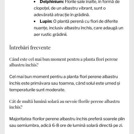
Delphinium:
Florile sale înalte, în formă de
clopoțel, de un albastru vibrant, sunt o
adevărată atracție în grădină.
Lupin:
O plantă perenă cu flori de diferite
nuanțe, inclusiv albastru închis, care adaugă un
aer rustic grădinii.
Întrebări frecvente
Când este cel mai bun moment pentru a planta flori perene
albastru închis?
Cel mai bun moment pentru a planta flori perene albastru
închis este primăvara sau toamna, când solul este umed și
temperaturile sunt moderate.
Cât de multă lumină solară au nevoie florile perene albastru
închis?
Majoritatea florilor perene albastru închis preferă soarele plin
sau semiumbra, adică 6-8 ore de lumină solară directă pe zi.