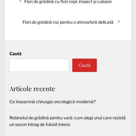
Articolul
Flori de grădină cu flori roșii: impact și culoare
în
anterior:
articole
Articolul
Flori de grădină roz pentru o atmosferă delicată
următor:
Caută
Caută
Articole recente
Ce înseamnă chirurgia oncologică modernă?
Robinetul de grădină pentru vară: cum alegi unul care rezistă
un sezon întreg de folosit intens