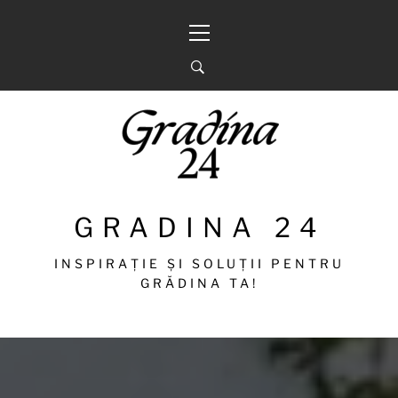
Sari
Meniu
la
principal
conținut
GRADINA 24
INSPIRAȚIE ȘI SOLUȚII PENTRU
GRĂDINA TA!