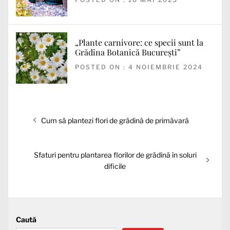
„Plante carnivore: ce specii sunt la
Grădina Botanică București”
POSTED ON : 4 NOIEMBRIE 2024
Navigare
Articolul
Cum să plantezi flori de grădină de primăvară
în
anterior:
articole
Articolul
Sfaturi pentru plantarea florilor de grădină în soluri
următor:
dificile
Caută