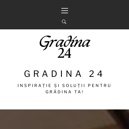
Sari
Meniu
la
principal
conținut
GRADINA 24
INSPIRAȚIE ȘI SOLUȚII PENTRU
GRĂDINA TA!