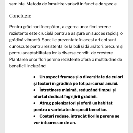
semințe. Metoda de înmulțire variază în funcție de specie.
Concluzie
Pentru grădinarii începători, alegerea unor flori perene
rezistente este crucială pentru a asigura un succes rapid și o
grădină vibrantă. Speciile prezentate în acest articol sunt
cunoscute pentru rezistența lor la boli și dăunători, precum și
pentru adaptabilitatea lor la diverse condiții de creștere.
Plantarea unor flori perene rezistente oferă o multitudine de
beneficii, incluzând:
Un aspect frumos și o diversitate de culori
și texturi în grădină pe tot parcursul anului.
Întreținere minimă, reducând timpul și
efortul dedicat îngrijirii grădinii.
Atrag polenizatori și oferă un habitat
pentru o varietate de specii benefice.
Costuri reduse, întrucât florile perene se
vor întoarce an de an.