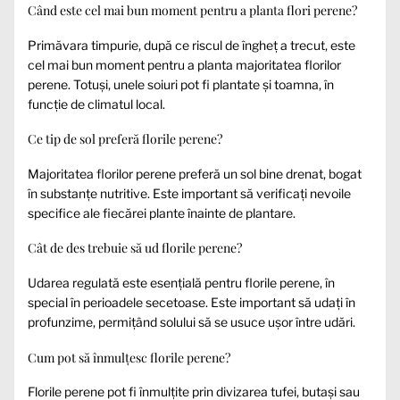
Când este cel mai bun moment pentru a planta flori perene?
Primăvara timpurie, după ce riscul de îngheț a trecut, este
cel mai bun moment pentru a planta majoritatea florilor
perene. Totuși, unele soiuri pot fi plantate și toamna, în
funcție de climatul local.
Ce tip de sol preferă florile perene?
Majoritatea florilor perene preferă un sol bine drenat, bogat
în substanțe nutritive. Este important să verificați nevoile
specifice ale fiecărei plante înainte de plantare.
Cât de des trebuie să ud florile perene?
Udarea regulată este esențială pentru florile perene, în
special în perioadele secetoase. Este important să udați în
profunzime, permițând solului să se usuce ușor între udări.
Cum pot să înmulțesc florile perene?
Florile perene pot fi înmulțite prin divizarea tufei, butași sau