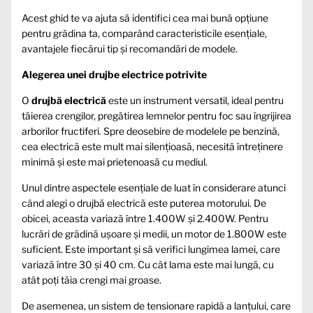
Acest ghid te va ajuta să identifici cea mai bună opțiune
pentru grădina ta, comparând caracteristicile esențiale,
avantajele fiecărui tip și recomandări de modele.
Alegerea unei drujbe electrice potrivite
O
drujbă electrică
este un instrument versatil, ideal pentru
tăierea crengilor, pregătirea lemnelor pentru foc sau îngrijirea
arborilor fructiferi. Spre deosebire de modelele pe benzină,
cea electrică este mult mai silențioasă, necesită întreținere
minimă și este mai prietenoasă cu mediul.
Unul dintre aspectele esențiale de luat în considerare atunci
când alegi o drujbă electrică este puterea motorului. De
obicei, aceasta variază între 1.400W și 2.400W. Pentru
lucrări de grădină ușoare și medii, un motor de 1.800W este
suficient. Este important și să verifici lungimea lamei, care
variază între 30 și 40 cm. Cu cât lama este mai lungă, cu
atât poți tăia crengi mai groase.
De asemenea, un sistem de tensionare rapidă a lanțului, care