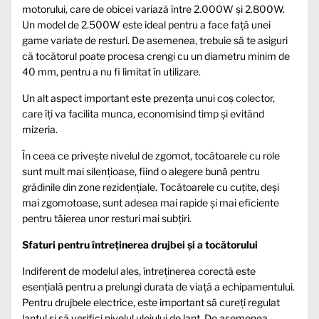
motorului, care de obicei variază între 2.000W și 2.800W.
Un model de 2.500W este ideal pentru a face față unei
game variate de resturi. De asemenea, trebuie să te asiguri
că tocătorul poate procesa crengi cu un diametru minim de
40 mm, pentru a nu fi limitat în utilizare.
Un alt aspect important este prezența unui coș colector,
care îți va facilita munca, economisind timp și evitând
mizeria.
În ceea ce privește nivelul de zgomot, tocătoarele cu role
sunt mult mai silențioase, fiind o alegere bună pentru
grădinile din zone rezidențiale. Tocătoarele cu cuțite, deși
mai zgomotoase, sunt adesea mai rapide și mai eficiente
pentru tăierea unor resturi mai subțiri.
Sfaturi pentru întreținerea drujbei și a tocătorului
Indiferent de modelul ales, întreținerea corectă este
esențială pentru a prelungi durata de viață a echipamentului.
Pentru drujbele electrice, este important să cureți regulat
lanțul și să verifici nivelul uleiului de lanț. De asemenea,