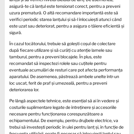
asigură-te că lanțul este tensionat corect, pentru a preveni
uzura prematură. O altă recomandare importantă este să
verifici periodic starea lanțului și să-l înlocuiești atunci când
este uzat sau deteriorat, pentru a asigura o tăiere eficientă și
sigură.
În cazul tocătorului, trebuie să golești coșul de colectare
după fiecare utilizare și să curăți cu atenție lamele sau
tamburul, pentru a preveni blocajele. În plus, este
recomandat să inspectezi rolele sau cuțitele pentru
eventuale acumulări de resturi care pot afecta performanța
aparatului. De asemenea, păstrează ambele unelte într-un
loc uscat, ferit de praf și umezeală, pentru a preveni
deteriorarea lor.
Pe lângă aspectele tehnice, este esențial să ai în vedere și
costurile suplimentare legate de întreținere și accesoriile
necesare pentru funcționarea corespunzătoare a
echipamentului. De exemplu, pentru drujbele electrice, va
trebui să investești periodic în ulei pentru lanț și, în funcție de
frecvența utilizării, poate fi necesar să înlocuiești lanțul sau