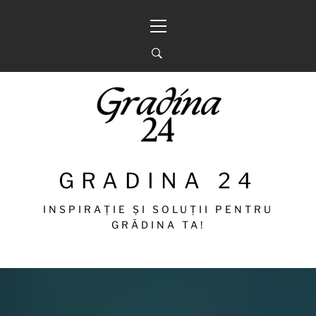
Sari
Meniu
la
principal
conținut
GRADINA 24
INSPIRAȚIE ȘI SOLUȚII PENTRU
GRĂDINA TA!