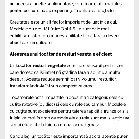
nu necesită unelte suplimentare, este foarte util, mai ales
pentru cei care nu au experiență în utilizarea drujbelor.
Greutatea este un alt factor important de luat în calcul.
Modelele cu greutăți între 3 și 4,5 kg sunt cele mai
echilibrate, oferind o manevrabilitate bună fără a deveni
obositoare în utilizare.
Alegerea unui tocător de resturi vegetale eficient
Un
tocător resturi vegetale
este indispensabil pentru cei
care doresc să își întrețină grădina fără a acumula multe
deșeuri. Acesta reduce semnificativ volumul resturilor,
transformându-le într-un compost valoros.
Tocătoarele pot fi împărțite în două mari categorii: cele cu
cuțite rotative (cu disc) și cele cu role sau tambur. Modelele
cu cuțite sunt excelente pentru tăierea rapidă a frunzelor și a
tulpinilor moi, în timp ce modelele cu role sunt mai silențioase
și mai eficiente la tăierea crengilor mai groase.
Când alegi un tocător, este important să acorzi atenție puterii