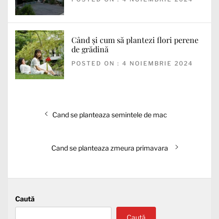
Când și cum să plantezi flori perene
de grădină
POSTED ON : 4 NOIEMBRIE 2024
Navigare
Articolul
Cand se planteaza semintele de mac
în
anterior:
articole
Articolul
Cand se planteaza zmeura primavara
următor:
Caută
Caută