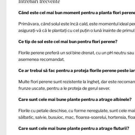
Întrebări frecvente
Când este cel mai bun moment pentru a planta flori peren
Primăvara, când solul este încă cald, este momentul ideal pent
asigurați-vă că le plantați cu cel puțin o lună înainte de primul
Ce tip de sol este cel mai bun pentru flori perene?
Florile perene preferă un sol bine drenat, cu un pH neutru sau 
asemenea recomandat.
Ce ar trebui să fac pentru a proteja florile perene peste ia
Multe flori perene sunt rezistente la îngheț, dar este recomand
frunze uscate, pentru a le proteja de gerul sever.
Care sunt cele mai bune plante pentru a atrage albinele?
Florile cu petale deschise, cu forme neregulate, sunt cele ma
sălbatic, salvie, busuioc, mac, floarea-soarelui, hortensia, flo
Care sunt cele mai bune plante pentru a atrage fluturii?