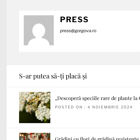
PRESS
press@gorgova.ro
S-ar putea să-ți placă și
„Descoperă speciile rare de plante la
POSTED ON : 4 NOIEMBRIE 2024
Grădini cu flori de grădină rezistente 