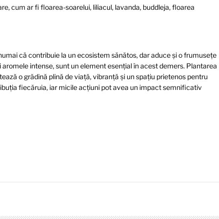
are, cum ar fi floarea-soarelui, liliacul, lavanda, buddleja, floarea
 numai că contribuie la un ecosistem sănătos, dar aduce și o frumusețe
ă și aromele intense, sunt un element esențial în acest demers. Plantarea
antează o grădină plină de viață, vibranță și un spațiu prietenos pentru
ibuția fiecăruia, iar micile acțiuni pot avea un impact semnificativ