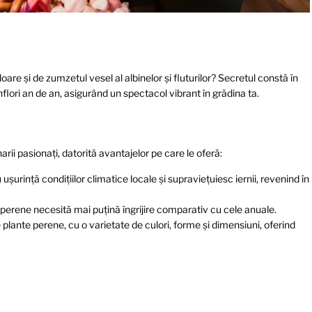
loare și de zumzetul vesel al albinelor și fluturilor? Secretul constă în
înflori an de an, asigurând un spectacol vibrant în grădina ta.
rii pasionați, datorită avantajelor pe care le oferă:
șurință condițiilor climatice locale și supraviețuiesc iernii, revenind în
e perene necesită mai puțină îngrijire comparativ cu cele anuale.
 plante perene, cu o varietate de culori, forme și dimensiuni, oferind