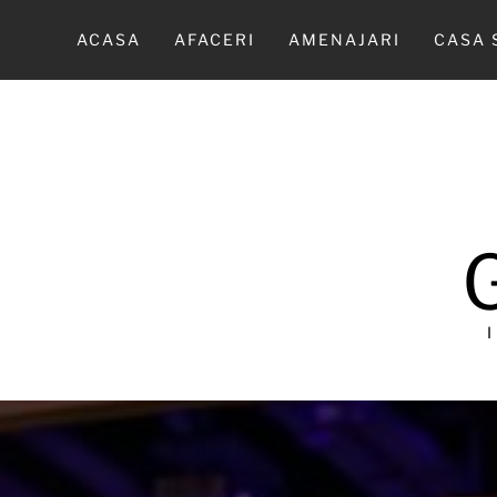
Sari
la
ACASA
AFACERI
AMENAJARI
CASA 
conținut