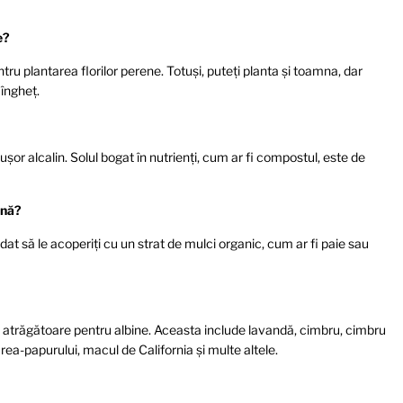
e?
ru plantarea florilor perene. Totuși, puteți planta și toamna, dar
 îngheț.
ușor alcalin. Solul bogat în nutrienți, cum ar fi compostul, este de
rnă?
at să le acoperiți cu un strat de mulci organic, cum ar fi paie sau
i atrăgătoare pentru albine. Aceasta include lavandă, cimbru, cimbru
area-papurului, macul de California și multe altele.