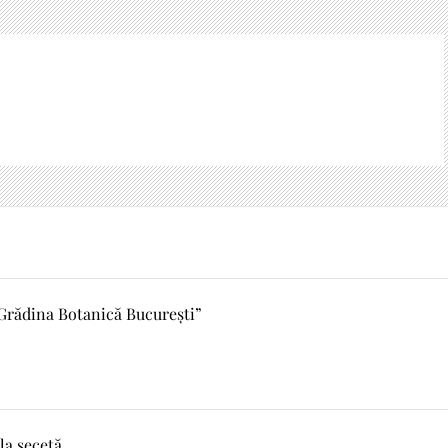
 Grădina Botanică București”
la secetă