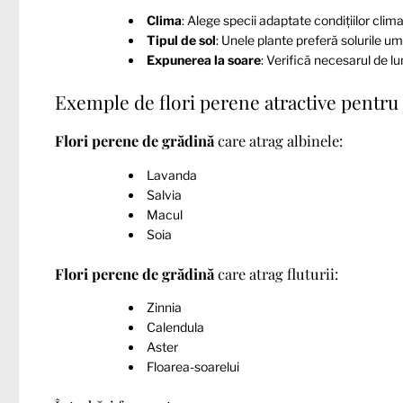
Clima
: Alege specii adaptate condițiilor clima
Tipul de sol
: Unele plante preferă solurile um
Expunerea la soare
: Verifică necesarul de lu
Exemple de flori perene atractive pentru a
Flori perene de grădină
care atrag albinele:
Lavanda
Salvia
Macul
Soia
Flori perene de grădină
care atrag fluturii:
Zinnia
Calendula
Aster
Floarea-soarelui