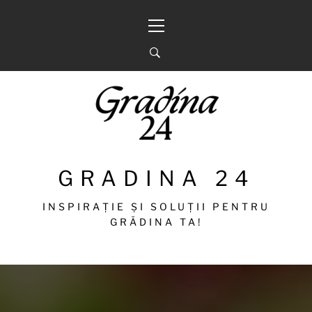
Sari
Meniu
la
principal
conținut
GRADINA 24
INSPIRAȚIE ȘI SOLUȚII PENTRU
GRĂDINA TA!