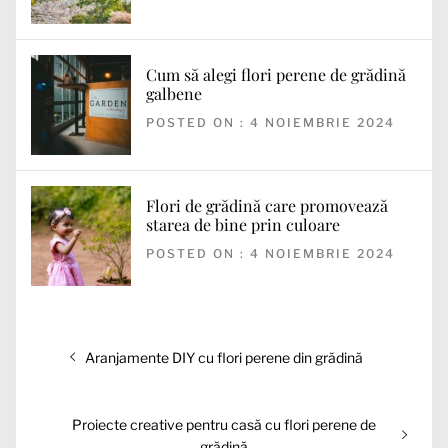
Cum să alegi flori perene de grădină
galbene
POSTED ON : 4 NOIEMBRIE 2024
Flori de grădină care promovează
starea de bine prin culoare
POSTED ON : 4 NOIEMBRIE 2024
Navigare
Articolul
Aranjamente DIY cu flori perene din grădină
în
anterior:
articole
Articolul
Proiecte creative pentru casă cu flori perene de
următor:
grădină