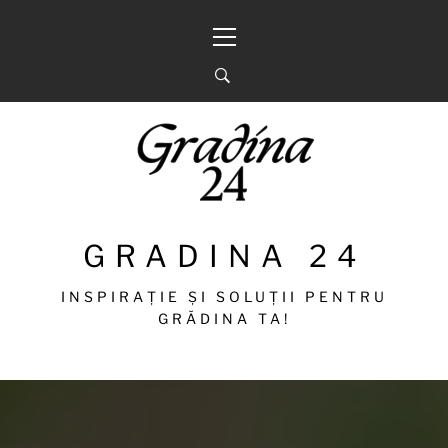
Sari
Meniu
la
principal
conținut
GRADINA 24
INSPIRAȚIE ȘI SOLUȚII PENTRU
GRĂDINA TA!