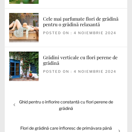
Cele mai parfumate flori de grădină
pentru o grădină relaxantă
POSTED ON : 4 NOIEMBRIE 2024
Grădini verticale cu flori perene de
grădină
POSTED ON : 4 NOIEMBRIE 2024
Navigare
Articolul
Ghid pentru o înflorire constantă cu flori perene de
în
anterior:
grădină
articole
Articolul
Flori de grădină care înfloresc de primăvara până