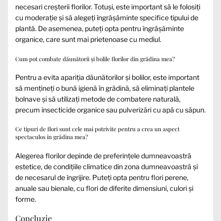
necesari creșterii florilor. Totuși, este important să le folosiți
cu moderație și să alegeți îngrășăminte specifice tipului de
plantă. De asemenea, puteți opta pentru îngrășăminte
organice, care sunt mai prietenoase cu mediul.
Cum pot combate dăunătorii și bolile florilor din grădina mea?
Pentru a evita apariția dăunătorilor și bolilor, este important
să mențineți o bună igienă în grădină, să eliminați plantele
bolnave și să utilizați metode de combatere naturală,
precum insecticide organice sau pulverizări cu apă cu săpun.
Ce tipuri de flori sunt cele mai potrivite pentru a crea un aspect
spectaculos în grădina mea?
Alegerea florilor depinde de preferințele dumneavoastră
estetice, de condițiile climatice din zona dumneavoastră și
de necesarul de îngrijire. Puteți opta pentru flori perene,
anuale sau bienale, cu flori de diferite dimensiuni, culori și
forme.
Concluzie