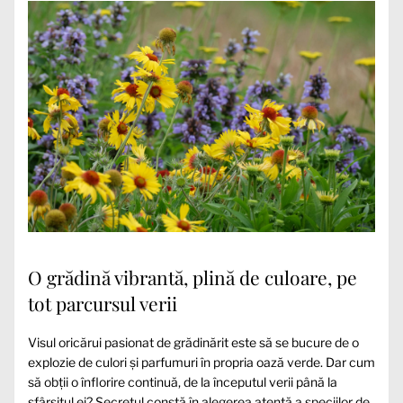
O grădină vibrantă, plină de culoare, pe
tot parcursul verii
Visul oricărui pasionat de grădinărit este să se bucure de o
explozie de culori și parfumuri în propria oază verde. Dar cum
să obții o înflorire continuă, de la începutul verii până la
sfârșitul ei? Secretul constă în alegerea atentă a speciilor de