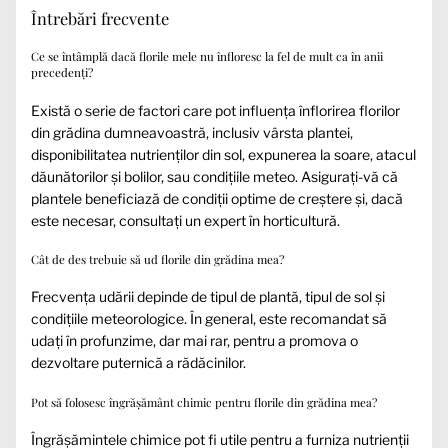
Întrebări frecvente
Ce se întâmplă dacă florile mele nu înfloresc la fel de mult ca în anii
precedenți?
Există o serie de factori care pot influența înflorirea florilor
din grădina dumneavoastră, inclusiv vârsta plantei,
disponibilitatea nutrienților din sol, expunerea la soare, atacul
dăunătorilor și bolilor, sau condițiile meteo. Asigurați-vă că
plantele beneficiază de condiții optime de creștere și, dacă
este necesar, consultați un expert în horticultură.
Cât de des trebuie să ud florile din grădina mea?
Frecvența udării depinde de tipul de plantă, tipul de sol și
condițiile meteorologice. În general, este recomandat să
udați în profunzime, dar mai rar, pentru a promova o
dezvoltare puternică a rădăcinilor.
Pot să folosesc îngrășământ chimic pentru florile din grădina mea?
Îngrășămintele chimice pot fi utile pentru a furniza nutrienții