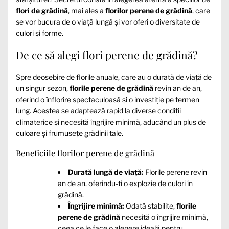
flori de grădină
, mai ales a
florilor perene de grădină
, care
se vor bucura de o viață lungă și vor oferi o diversitate de
culori și forme.
De ce să alegi flori perene de grădină?
Spre deosebire de florile anuale, care au o durată de viață de
un singur sezon,
florile perene de grădină
revin an de an,
oferind o înflorire spectaculoasă și o investiție pe termen
lung. Acestea se adaptează rapid la diverse condiții
climaterice și necesită îngrijire minimă, aducând un plus de
culoare și frumusețe grădinii tale.
Beneficiile florilor perene de grădină
Durată lungă de viață:
Florile perene revin
an de an, oferindu-ți o explozie de culori în
grădină.
Îngrijire minimă:
Odată stabilite,
florile
perene de grădină
necesită o îngrijire minimă,
ceea ce le face o alegere ideală pentru