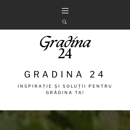
Sari
Meniu
la
principal
conținut
GRADINA 24
INSPIRAȚIE ȘI SOLUȚII PENTRU
GRĂDINA TA!