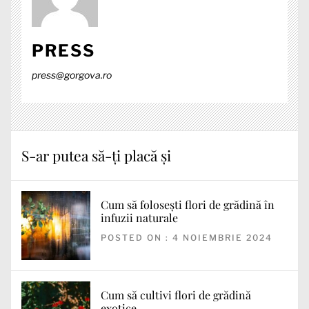
PRESS
press@gorgova.ro
S-ar putea să-ți placă și
Cum să folosești flori de grădină în
infuzii naturale
POSTED ON : 4 NOIEMBRIE 2024
Cum să cultivi flori de grădină
exotice