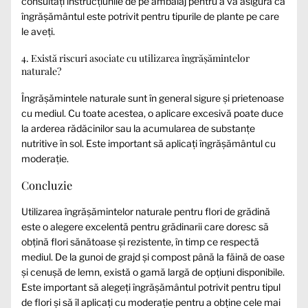
consultați instrucțiunile de pe ambalaj pentru a vă asigura că
îngrășământul este potrivit pentru tipurile de plante pe care
le aveți.
4. Există riscuri asociate cu utilizarea îngrășămintelor
naturale?
Îngrășămintele naturale sunt în general sigure și prietenoase
cu mediul. Cu toate acestea, o aplicare excesivă poate duce
la arderea rădăcinilor sau la acumularea de substanțe
nutritive în sol. Este important să aplicați îngrășământul cu
moderație.
Concluzie
Utilizarea îngrășămintelor naturale pentru flori de grădină
este o alegere excelentă pentru grădinarii care doresc să
obțină flori sănătoase și rezistente, în timp ce respectă
mediul. De la gunoi de grajd și compost până la făină de oase
și cenușă de lemn, există o gamă largă de opțiuni disponibile.
Este important să alegeți îngrășământul potrivit pentru tipul
de flori și să îl aplicați cu moderație pentru a obține cele mai