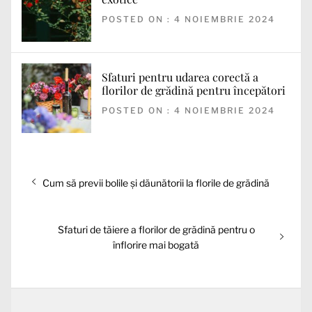
POSTED ON : 4 NOIEMBRIE 2024
Sfaturi pentru udarea corectă a
florilor de grădină pentru începători
POSTED ON : 4 NOIEMBRIE 2024
Navigare
Articolul
Cum să previi bolile și dăunătorii la florile de grădină
în
anterior:
articole
Articolul
Sfaturi de tăiere a florilor de grădină pentru o
următor:
înflorire mai bogată