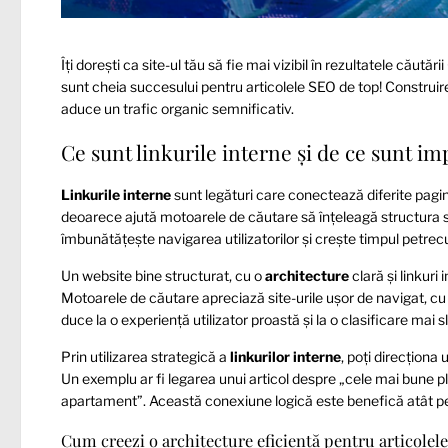
Îți dorești ca site-ul tău să fie mai vizibil în rezultatele căută
sunt cheia succesului pentru articolele SEO de top! Construi
aduce un trafic organic semnificativ.
Ce sunt linkurile interne și de ce sunt i
Linkurile interne
sunt legături care conectează diferite pagin
deoarece ajută motoarele de căutare să înțeleagă structura site
îmbunătățește navigarea utilizatorilor și crește timpul petrecu
Un website bine structurat, cu o
architecture
clară și linkuri
Motoarele de căutare apreciază site-urile ușor de navigat, cu 
duce la o experiență utilizator proastă și la o clasificare mai sl
Prin utilizarea strategică a
linkurilor interne
, poți direcționa 
Un exemplu ar fi legarea unui articol despre „cele mai bune pla
apartament”. Această conexiune logică este benefică atât pent
Cum creezi o architecture eficientă pentru articolel