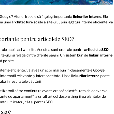
rii Google? Atunci trebuie să înțelegi importanța
linkurilor interne
. Ele
rea unei
architecture
solide a site-ului, prin legături interne eficiente, va
mportante pentru articolele SEO?
i ale aceluiași website. Acestea sunt cruciale pentru
articolele SEO
-ului și relația dintre diferite pagini. Un sistem bun de
linkuri interne
t pe site.
 interne eficiente, va avea un scor mai bun în clasamentele Google.
informații relevante și interconectate. Lipsa
linkurilor interne
poate
abă în rezultatele căutării.
utilizatorii către conținut relevant, crescând astfel rata de conversie.
nte de apartament” la un alt articol despre „îngrijirea plantelor de
ru utilizatori, cât și pentru SEO.
e SEO?