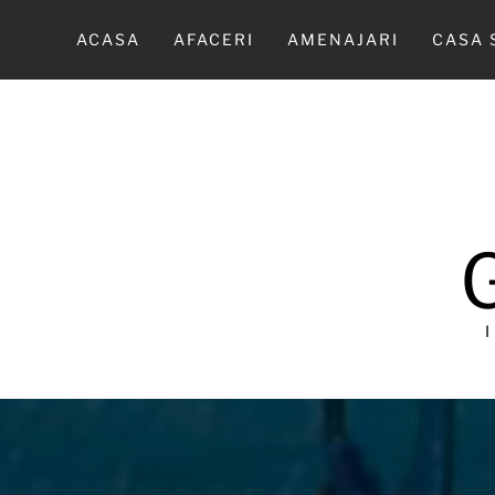
Sari
la
ACASA
AFACERI
AMENAJARI
CASA 
conținut