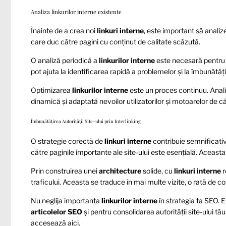
Analiza linkurilor interne existente
Înainte de a crea noi
linkuri interne
, este important să analize
care duc către pagini cu conținut de calitate scăzută.
O analiză periodică a
linkurilor interne
este necesară pentru
pot ajuta la identificarea rapidă a problemelor și la îmbunătă
Optimizarea
linkurilor interne
este un proces continuu. Analiz
dinamică și adaptată nevoilor utilizatorilor și motoarelor de c
Îmbunătățirea Autorității Site-ului prin Interlinking
O strategie corectă de
linkuri interne
contribuie semnificativ l
către paginile importante ale site-ului este esențială. Aceas
Prin construirea unei
architecture
solide, cu
linkuri interne
r
traficului. Aceasta se traduce în mai multe vizite, o rată de co
Nu neglija importanța
linkurilor interne
în strategia ta SEO. 
articolelor SEO
și pentru consolidarea autorității site-ului tă
accesează
aici
.