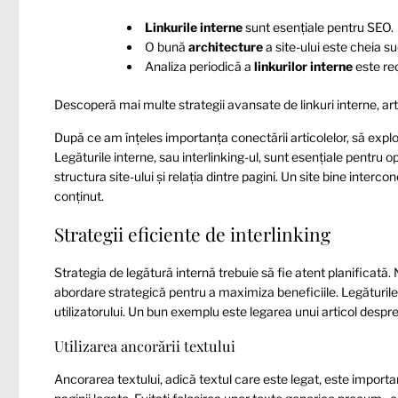
Linkurile interne
sunt esențiale pentru SEO.
O bună
architecture
a site-ului este cheia s
Analiza periodică a
linkurilor interne
este r
Descoperă mai multe strategii avansate de
linkuri interne, a
După ce am înțeles importanța conectării articolelor, să exp
Legăturile interne, sau interlinking-ul, sunt esențiale pentru 
structura site-ului și relația dintre pagini. Un site bine interc
conținut.
Strategii eficiente de interlinking
Strategia de legătură internă trebuie să fie atent planificată.
abordare strategică pentru a maximiza beneficiile. Legăturile 
utilizatorului. Un bun exemplu este legarea unui articol despr
Utilizarea ancorării textului
Ancorarea textului, adică textul care este legat, este importan