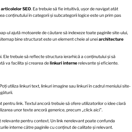
l
articolelor SEO
. Ea trebuie să fie intuitivă, ușor de navigat atât
ea conținutului în categorii și subcategorii logice este un prim pas
p-ul ajută motoarele de căutare să indexeze toate paginile site-ului,
sitemap bine structurat este un element cheie al unei
architecture
. Ele trebuie să reflecte structura ierarhică a conținutului și să
tă va facilita și crearea de
linkuri interne
relevante și eficiente.
 Poți utiliza linkuri text, linkuri imagine sau linkuri în cadrul meniului site-
găturii.
 pentru link. Textul ancoră trebuie să ofere utilizatorilor o idee clară
tilizarea unor texte ancoră generice, precum „click aici”.
t relevante pentru context. Un link nerelevant poate confunda
turile interne către paginile cu conținut de calitate și relevant.