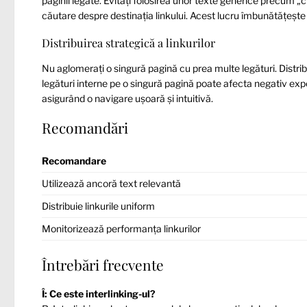
paginii legate. Evitați folosirea unor texte generice precum „cl
căutare despre destinația linkului. Acest lucru îmbunătățește a
Distribuirea strategică a linkurilor
Nu aglomerați o singură pagină cu prea multe legături. Distribu
legături interne pe o singură pagină poate afecta negativ exper
asigurând o navigare ușoară și intuitivă.
Recomandări
Recomandare
Utilizează ancoră text relevantă
Distribuie linkurile uniform
Monitorizează performanța linkurilor
Întrebări frecvente
Î: Ce este interlinking-ul?