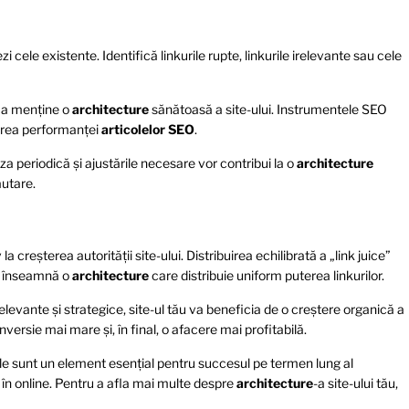
zi cele existente. Identifică linkurile rupte, linkurile irelevante sau cele
 a menține o
architecture
sănătoasă a site-ului. Instrumentele SEO
țirea performanței
articolelor SEO
.
a periodică și ajustările necesare vor contribui la o
architecture
ăutare.
a creșterea autorității site-ului. Distribuirea echilibrată a „link juice”
ta înseamnă o
architecture
care distribuie uniform puterea linkurilor.
elevante și strategice, site-ul tău va beneficia de o creștere organică a
nversie mai mare și, în final, o afacere mai profitabilă.
Ele sunt un element esențial pentru succesul pe termen lung al
u în online. Pentru a afla mai multe despre
architecture
-a site-ului tău,