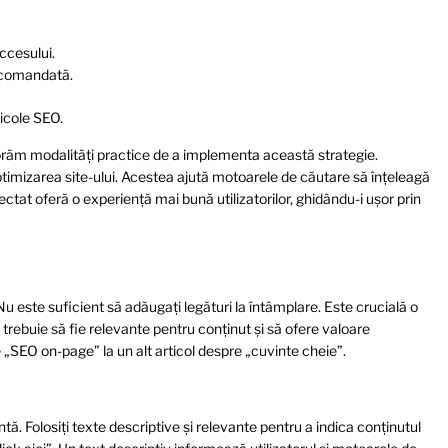
uccesului.
ecomandată.
rticole SEO
.
lorăm modalități practice de a implementa această strategie.
optimizarea site-ului. Acestea ajută motoarele de căutare să înțeleagă
onectat oferă o experiență mai bună utilizatorilor, ghidându-i ușor prin
 Nu este suficient să adăugați legături la întâmplare. Este crucială o
trebuie să fie relevante pentru conținut și să ofere valoare
e „SEO on-page” la un alt articol despre „cuvinte cheie”.
tă. Folosiți texte descriptive și relevante pentru a indica conținutul