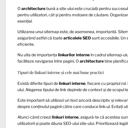
O
architecture
bună a site-ului este crucială pentru succesu
pentru utilizatori, cât și pentru motoare de căutare. Organizar
esențial.
Utilizarea unui sitemap este, de asemenea, importantă. Sitema
asigurând astfel că toate
articolele SEO
sunt accesibile. Un 
eficiente.
Nu uita de importanța
linkurilor interne
în cadrul sitemap-ului
faciliteze navigarea între pagini. O
architecture
bine planifica
Tipuri de linkuri interne și cele mai bune practici
Există diferite tipuri de
linkuri interne
, fiecare cu propriul rol.
ului. Alegerea tipului de link depinde de context și de scopul le
Este important să utilizezi un text ancoră descriptiv și relevant
despre conținutul paginii către care conduce link-ul. Evitați u
Atunci când creezi
linkuri interne
, asigură-te că acestea sun
utilizatorii și poate dăuna SEO-ului site-ului. Prioritizează legă