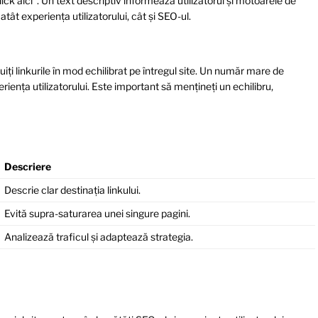
ick aici”. Un text descriptiv informează utilizatorul și motoarele de
tât experiența utilizatorului, cât și SEO-ul.
iți linkurile în mod echilibrat pe întregul site. Un număr mare de
iența utilizatorului. Este important să mențineți un echilibru,
Descriere
Descrie clar destinația linkului.
Evită supra-saturarea unei singure pagini.
Analizează traficul și adaptează strategia.