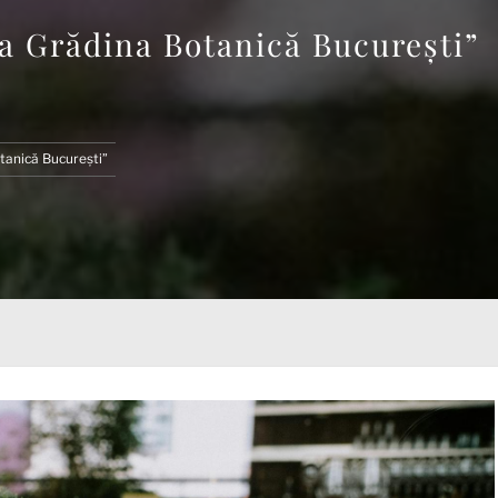
 la Grădina Botanică București”
otanică București”