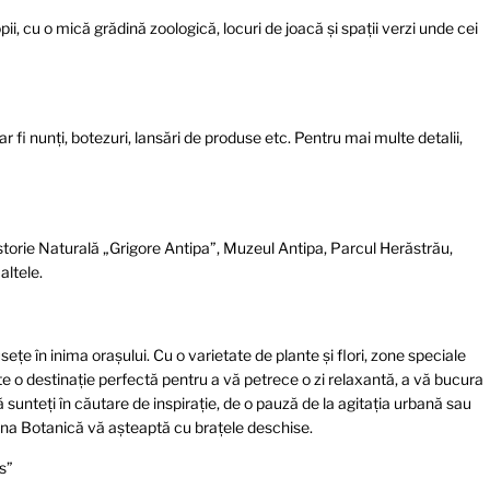
, cu o mică grădină zoologică, locuri de joacă și spații verzi unde cei
i nunți, botezuri, lansări de produse etc. Pentru mai multe detalii,
storie Naturală „Grigore Antipa”, Muzeul Antipa, Parcul Herăstrău,
altele.
ețe în inima orașului. Cu o varietate de plante și flori, zone speciale
te o destinație perfectă pentru a vă petrece o zi relaxantă, a vă bucura
ă sunteți în căutare de inspirație, de o pauză de la agitația urbană sau
dina Botanică vă așteaptă cu brațele deschise.
s”