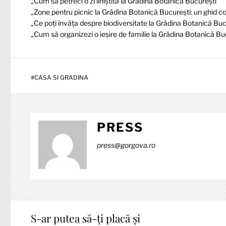
„Cum să petreci o zi liniștită la Grădina Botanică București”
„Zone pentru picnic la Grădina Botanică București: un ghid c
„Ce poți învăța despre biodiversitate la Grădina Botanică Buc
„Cum să organizezi o ieșire de familie la Grădina Botanică Bu
#
CASA SI GRADINA
PRESS
press@gorgova.ro
S-ar putea să-ți placă și