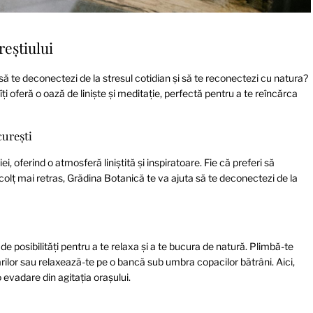
reștiului
de să te deconectezi de la stresul cotidian și să te reconectezi cu natura?
i oferă o oază de liniște și meditație, perfectă pentru a te reîncărca
curești
, oferind o atmosferă liniștită și inspiratoare. Fie că preferi să
-un colț mai retras, Grădina Botanică te va ajuta să te deconectezi de la
e posibilități pentru a te relaxa și a te bucura de natură. Plimbă-te
ăsărilor sau relaxează-te pe o bancă sub umbra copacilor bătrâni. Aici,
 evadare din agitația orașului.