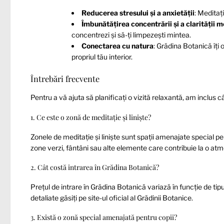
Reducerea stresului și a anxietății
: Meditați
Îmbunătățirea concentrării și a clarității 
concentrezi și să-ți limpezești mintea.
Conectarea cu natura
: Grădina Botanică îți
propriul tău interior.
Întrebări frecvente
Pentru a vă ajuta să planificați o vizită relaxantă, am inclus c
1. Ce este o zonă de meditație și liniște?
Zonele de meditație și liniște sunt spații amenajate special pe
zone verzi, fântâni sau alte elemente care contribuie la o atmo
2. Cât costă intrarea în Grădina Botanică?
Prețul de intrare în Grădina Botanică variază în funcție de tipul
detaliate găsiți pe site-ul oficial al Grădinii Botanice.
3. Există o zonă special amenajată pentru copii?