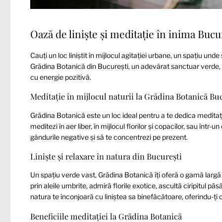
Oază de liniște și meditație în inima Bucu
Cauți un loc liniștit în mijlocul agitației urbane, un spațiu un
Grădina Botanică din București, un adevărat sanctuar verde, îț
cu energie pozitivă.
Meditație în mijlocul naturii la Grădina Botanică Bu
Grădina Botanică este un loc ideal pentru a te dedica meditației
meditezi în aer liber, în mijlocul florilor și copacilor, sau într
gândurile negative și să te concentrezi pe prezent.
Liniște și relaxare în natura din București
Un spațiu verde vast, Grădina Botanică îți oferă o gamă largă d
prin aleile umbrite, admiră florile exotice, ascultă ciripitul p
natura te înconjoară cu liniștea sa binefăcătoare, oferindu-ți o
Beneficiile meditației la Grădina Botanică