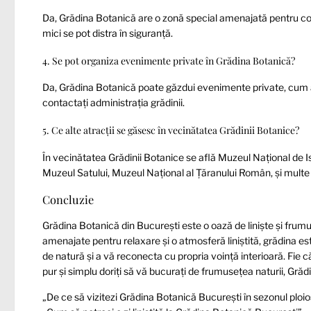
Da, Grădina Botanică are o zonă special amenajată pentru copii
mici se pot distra în siguranță.
4. Se pot organiza evenimente private în Grădina Botanică?
Da, Grădina Botanică poate găzdui evenimente private, cum ar f
contactați administrația grădinii.
5. Ce alte atracții se găsesc în vecinătatea Grădinii Botanice?
În vecinătatea Grădinii Botanice se află Muzeul Național de I
Muzeul Satului, Muzeul Național al Țăranului Român, și multe 
Concluzie
Grădina Botanică din București este o oază de liniște și frumus
amenajate pentru relaxare și o atmosferă liniștită, grădina es
de natură și a vă reconecta cu propria voință interioară. Fie c
pur și simplu doriți să vă bucurați de frumusețea naturii, Gră
„De ce să vizitezi Grădina Botanică București în sezonul ploio