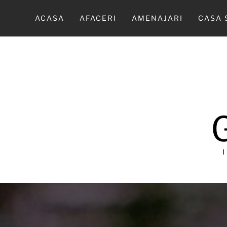
Sari
la
ACASA
AFACERI
AMENAJARI
CASA 
conținut