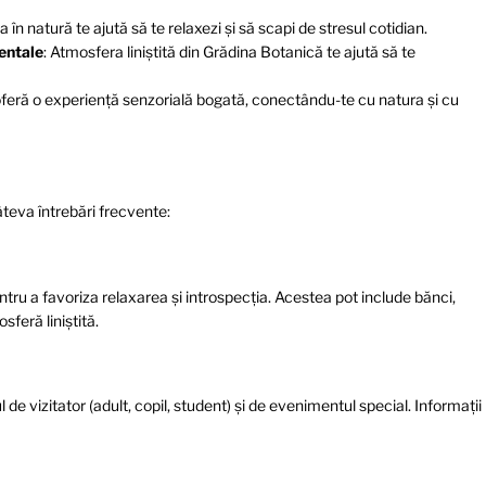
a în natură te ajută să te relaxezi și să scapi de stresul cotidian.
mentale
: Atmosfera liniștită din Grădina Botanică te ajută să te
 oferă o experiență senzorială bogată, conectându-te cu natura și cu
âteva întrebări frecvente:
ntru a favoriza relaxarea și introspecția. Acestea pot include bănci,
sferă liniștită.
 de vizitator (adult, copil, student) și de evenimentul special. Informații