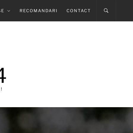
SE
RECOMANDARI
CONTACT
4
!