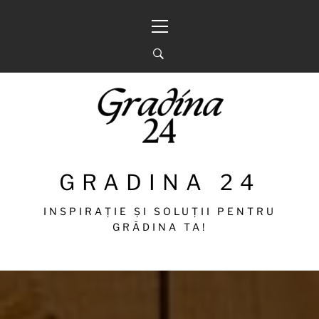
Sari
Meniu
la
principal
conținut
GRADINA 24
INSPIRAȚIE ȘI SOLUȚII PENTRU
GRĂDINA TA!